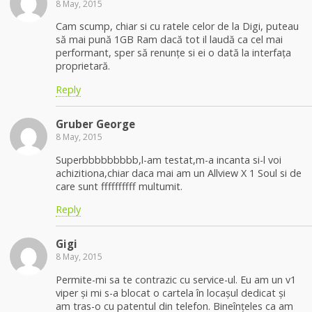
8 May, 2015
Cam scump, chiar si cu ratele celor de la Digi, puteau
să mai pună 1GB Ram dacă tot il laudă ca cel mai
performant, sper să renunțe si ei o dată la interfața
proprietară.
Reply
Gruber George
8 May, 2015
Superbbbbbbbbb,l-am testat,m-a incanta si-l voi
achizitiona,chiar daca mai am un Allview X 1 Soul si de
care sunt ffffffffff multumit.
Reply
Gigi
8 May, 2015
Permite-mi sa te contrazic cu service-ul. Eu am un v1
viper și mi s-a blocat o cartela în locașul dedicat și
am tras-o cu patentul din telefon. Bineînțeles ca am