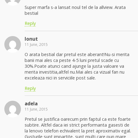
Super marfa s-a lansat noul tel de la allview. Arata
bestial
Reply
Ionut
11 June, 2015
O arata bestial dar pretul este aberant!Nu-si merita
banii mai ales ca peste 4-5 luni pretul scade cu
30%.Poate atunci cand ajunge la justa valoare va
merita investitia,altfel nu.Mai ales ca vizual fan nu
exceleaza nici in serviciile post sale.
Reply
adela
11 June, 2015
Pretul se justifica oarecum prin faptul ca este foarte
subtire. Altfel daca iei strict performanta gasesti de
la lenovo telefon echivalent la pret aproximativ egal.
Gusturile sunt impartite, sunt multi care pun mare