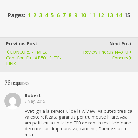
Pages:
1
2
3
4
5
6
7
8
9
10
11
12
13
14
15
Previous Post
Next Post
CONCURS - Hai La
Review Thecus N4310 +
ComiCon Cu LAB501 Si TP-
Concurs
LINK
26 responses
Robert
7 May, 2015
Aveti grija la service-ul de la Allview, va puteti trezi ca
va este refuzata garantia pentru motive hilare. Asa
am patit eu la un tel de 700 de ron. In rest telefoane
decente cat timp dureaza, cand nu, Dumnezeu cu
mila.