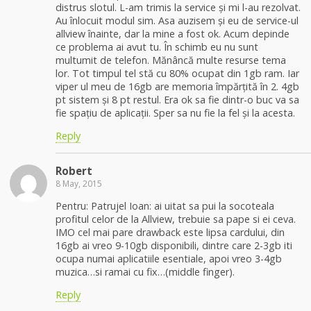
distrus slotul. L-am trimis la service și mi l-au rezolvat.
Au înlocuit modul sim. Asa auzisem și eu de service-ul
allview înainte, dar la mine a fost ok. Acum depinde
ce problema ai avut tu. În schimb eu nu sunt
multumit de telefon. Mănâncă multe resurse tema
lor. Tot timpul tel stă cu 80% ocupat din 1gb ram. Iar
viper ul meu de 16gb are memoria împărțită în 2. 4gb
pt sistem și 8 pt restul. Era ok sa fie dintr-o buc va sa
fie spațiu de aplicații. Sper sa nu fie la fel și la acesta.
Reply
Robert
8 May, 2015
Pentru: Patrujel Ioan: ai uitat sa pui la socoteala
profitul celor de la Allview, trebuie sa pape si ei ceva.
IMO cel mai pare drawback este lipsa cardului, din
16gb ai vreo 9-10gb disponibili, dintre care 2-3gb iti
ocupa numai aplicatiile esentiale, apoi vreo 3-4gb
muzica…si ramai cu fix…(middle finger).
Reply