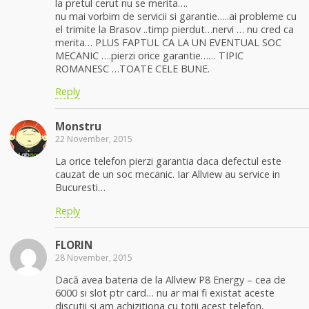
la pretul cerut nu se merita….
nu mai vorbim de servicii si garantie…..ai probleme cu
el trimite la Brasov ..timp pierdut…nervi … nu cred ca
merita… PLUS FAPTUL CA LA UN EVENTUAL SOC
MECANIC ….pierzi orice garantie…… TIPIC
ROMANESC …TOATE CELE BUNE.
Reply
Monstru
22 November, 2015
La orice telefon pierzi garantia daca defectul este
cauzat de un soc mecanic. Iar Allview au service in
Bucuresti…
Reply
FLORIN
28 November, 2015
Dacă avea bateria de la Allview P8 Energy – cea de
6000 si slot ptr card… nu ar mai fi existat aceste
discutii și am achizitiona cu toții acest telefon,