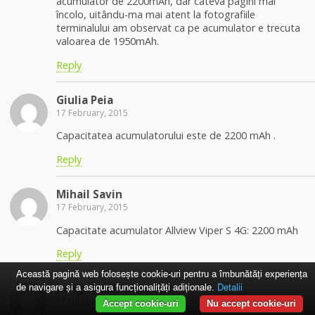
acumulator de 2200mAh, dar cateva pagini mai
încolo, uitându-ma mai atent la fotografiile
terminalului am observat ca pe acumulator e trecuta
valoarea de 1950mAh.
Reply
Giulia Peia
17 February, 2015
Capacitatea acumulatorului este de 2200 mAh .
Reply
Mihail Savin
17 February, 2015
Capacitate acumulator Allview Viper S 4G: 2200 mAh
Reply
Această pagină web folosește cookie-uri pentru a îmbunătăți experiența
neagu paul
de navigare și a asigura funcționalițăți adiționale.
Detalii
17 February, 2015
Accept cookie-uri
Nu accept cookie-uri