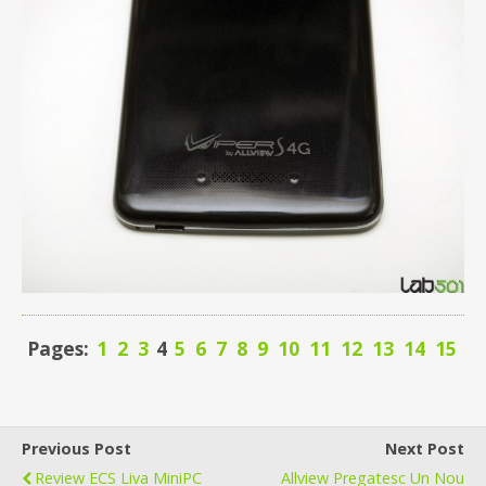
Pages:
1
2
3
4
5
6
7
8
9
10
11
12
13
14
15
Previous Post
Next Post
Review ECS Liva MiniPC
Allview Pregatesc Un Nou