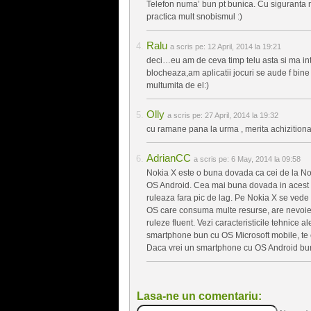
Telefon numa’ bun pt bunica. Cu siguranta n 
practica mult snobismul :)
Ralu
a scris pe:
12 April, 2014 la 19:21
deci…eu am de ceva timp telu asta si ma inte
blocheaza,am aplicatii jocuri se aude f bin
multumita de el:)
Olly
a scris pe:
27 April, 2014 la 19:32
cu ramane pana la urma , merita achizitiona
AdrianCC
a scris pe:
6 May, 2014 la 09:58
Nokia X este o buna dovada ca cei de la No
OS Android. Cea mai buna dovada in acest 
ruleaza fara pic de lag. Pe Nokia X se vede
OS care consuma multe resurse, are nevoie 
ruleze fluent. Vezi caracteristicile tehnice
smartphone bun cu OS Microsoft mobile, te 
Daca vrei un smartphone cu OS Android bun, 
Lasa-ne un comentariu: