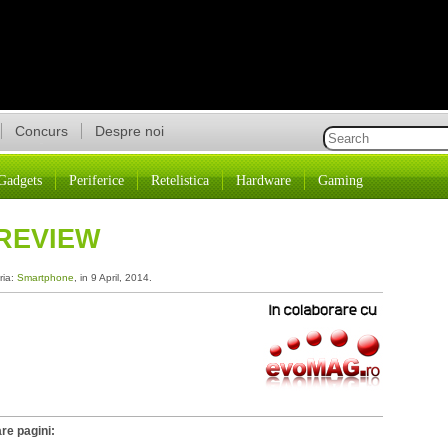
Concurs
Despre noi
Gadgets
Periferice
Retelistica
Hardware
Gaming
 REVIEW
ria:
Smartphone
, in 9 April, 2014.
re pagini: