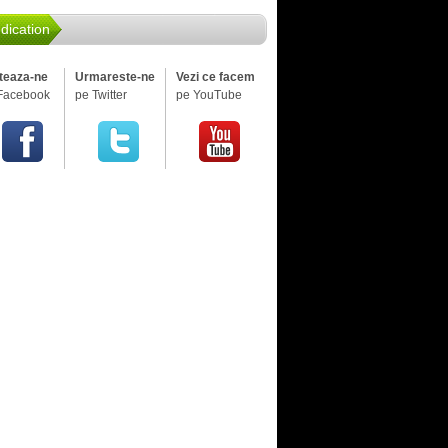
dication
iteaza-ne
Urmareste-ne
Vezi ce facem
Facebook
pe Twitter
pe YouTube