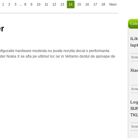
1
2
3
...
8
9
10
11
12
13
14
15
16
17
18
Next
Cele
r
iLi
lap
onfiguratie hardware modesta nu poate rezulta decat o performanta
der Nokia X se afla pe ultimul loc iar in Vellamo destul de aproape de
Scri
Xia
Scris
Log
SUP
TK
Scri