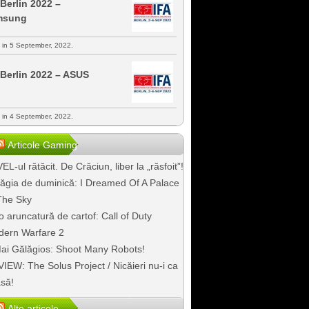
 Berlin 2022 –
msung
s in 5 September, 2022.
 Berlin 2022 – ASUS
s in 4 September, 2022.
Articole Gaming
EL-ul rătăcit. De Crăciun, liber la „răsfoit”!
ăgia de duminică: I Dreamed Of A Palace
The Sky
o aruncatură de cartof: Call of Duty
ern Warfare 2
ai Gălăgios: Shoot Many Robots!
IEW: The Solus Project / Nicăieri nu-i ca
să!
Alte articole