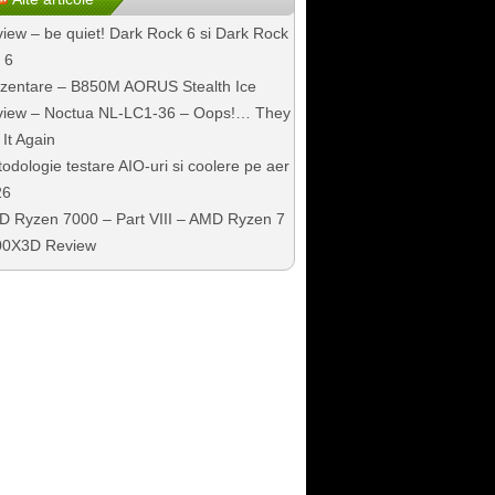
iew – be quiet! Dark Rock 6 si Dark Rock
 6
zentare – B850M AORUS Stealth Ice
iew – Noctua NL-LC1-36 – Oops!… They
 It Again
odologie testare AIO-uri si coolere pe aer
26
 Ryzen 7000 – Part VIII – AMD Ryzen 7
00X3D Review