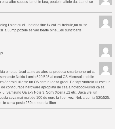
o sa aibe sucess la noi in tara, poate in altele da. La noi se
leg f bine cu el…bateria tine fix cat imi trebuie,nu mi se
e si la 33mp pozele se vad foarte bine…eu sunt foarte
t?
kia bine au facut ca nu au ales sa produca smartphone-uri cu
sens este Nokia Lumia 520/525 al carui OS Microsoft mobile
 ca Android-ul este un OS care ruleaza greoi. De fapt Android-ul este un
de configuratie hardware apropiata de cea a notebook-urilor ca sa
 ale lui Samsung Galaxy Note 3, Sony Xperia Z2 etc. Daca vrei un
costa ceva mai mult de 100 de euro la liber, vezi Nokia Lumia 520/525.
te costa peste 250 de euro la liber.