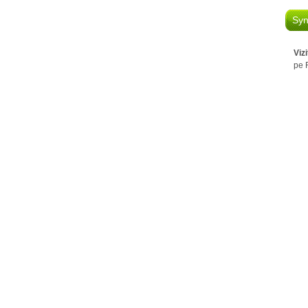
Syn
Viz
pe 