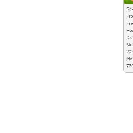
Rev
Pro
Pre
Rev
Did
Met
20
AMD
77