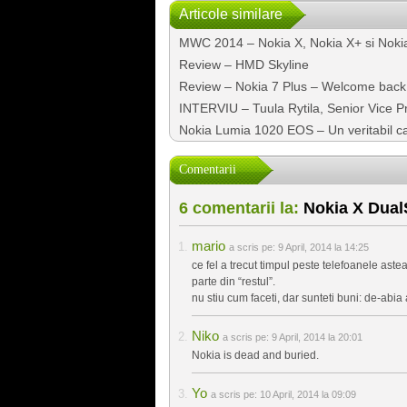
Articole similare
MWC 2014 – Nokia X, Nokia X+ si Noki
Review – HMD Skyline
Review – Nokia 7 Plus – Welcome back
INTERVIU – Tuula Rytila, Senior Vice
Nokia Lumia 1020 EOS – Un veritabil 
Comentarii
6 comentarii la:
Nokia X Dual
mario
a scris pe:
9 April, 2014 la 14:25
ce fel a trecut timpul peste telefoanele aste
parte din “restul”.
nu stiu cum faceti, dar sunteti buni: de-abia 
Niko
a scris pe:
9 April, 2014 la 20:01
Nokia is dead and buried.
Yo
a scris pe:
10 April, 2014 la 09:09