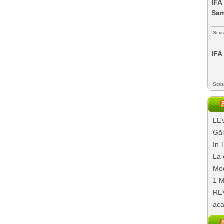
IFA
Sa
Scri
IFA
Scri
LEV
Găl
In 
La 
Mod
1 M
REV
aca