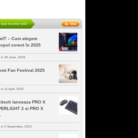
 mai recente stiri
keIT – Cum alegem
topul corect în 2025
s in 30 June, 2025.
omi Fan Festival 2025
 in 11 April, 2025.
itech lanseaza PRO X
ERLIGHT 2 si PRO X
L
s in 5 September, 2023.