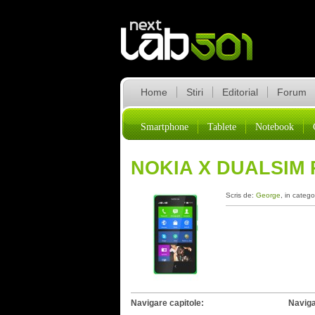
Home
Stiri
Editorial
Forum
Smartphone
Tablete
Notebook
NOKIA X DUALSIM
Scris de:
George
, in catego
Navigare capitole:
Naviga