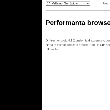
Prev
Performanta browse
Dintr-un Android 4.1.2 customizat extrem si o c
slaba in testele dedicate browser-ului. In SunSpi
ultimul loc.