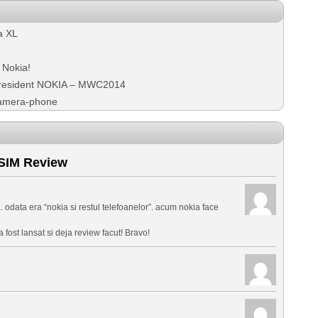
a XL
 Nokia!
 President NOKIA – MWC2014
camera-phone
SIM Review
a. odata era “nokia si restul telefoanelor”. acum nokia face
a fost lansat si deja review facut! Bravo!