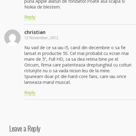
puna Apple alaturi de fondator.Poate asa scapa si
Nokia de blestem.
Reply
christian
12 November, 2012
Nu vad de ce sa iau i5, cand din decembrie o sa fie
lansat in productie 5S. Cel mai probabil cu ecran mai
mare de 5”, Full HD, ca sa dea retina bine pe el.
Oricum, firma care patenteaza dreptunghiul cu colturi
rotunjite nu o sa vada niciun leu de la mine.
Spuneam doar pt die-hard-core fans, care iau orice
lanseaza marul muscat.
Reply
Leave a Reply