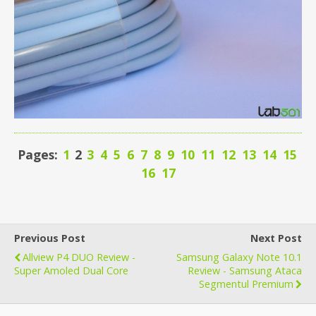
Pages:
1
2
3
4
5
6
7
8
9
10
11
12
13
14
15
16
17
Previous Post
Next Post
Allview P4 DUO Review -
Samsung Galaxy Note 10.1
Super Amoled Dual Core
Review - Samsung Ataca
Segmentul Premium