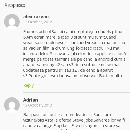
4 responses
alex razvan
12 October, 2012
Frumos articol.Sa stii ca ai dreptate,nu dau 4s ptr un
5.Am ecran mare la ipad 3 si sunt multumit.Cand
vreau sa sun folosesc 4s iar cand vreau sa ma joc sau
sa vad un film la drum lung folosesc ipadul. Nu ma
incanta deloc 5 si avantajul celor de la apple e ca ios6
merge pe toate terminalele pe cand la android cum a
aparut samsung s2 sau s3 deja softurile nu se mai
updateaza pentru s1 sau s2 , de cand a aparut
s3.Poate gresesc dar asa am observat. Bafta multa.
Reply
Adrian
13 October, 2012
Bat pasul pe loc.Le-a murit leader-ul.Sunt fara
viziune/bici.Asta le oferea Steve Jobs.Salvarea lor va fi
cand va ajunge Elop la ei.El va fi singurul in stare sa