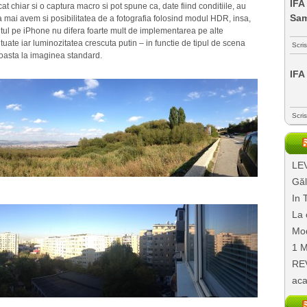
IFA
at chiar si o captura macro si pot spune ca, date fiind conditiile, au
Sa
 mai avem si posibilitatea de a fotografia folosind modul HDR, insa,
ul pe iPhone nu difera foarte mult de implementarea pe alte
tuate iar luminozitatea crescuta putin – in functie de tipul de scena
Scri
roasta la imaginea standard.
IFA
Scri
LEV
Găl
In 
La 
Mod
1 M
REV
aca