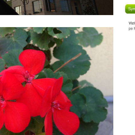
Syn
Viz
pe 