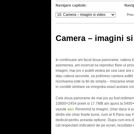
Navigare capitole:
Navig
Prev
Camera – imagini si
In continuare am facut doua panorame, cateva foto
asemenea, am incercat sa reproduc flare-ul provo
imagini, mai jos o puteti vedea pe cea care are c
stau cateva secunde, sa potrivesc camera astfel inc
rezolvarea este la fel de simpla – miscarea smartp
in conditii similare va inregistra exact acelasi 
Cele doua panorame de mai jos au fost redimens
10800×2454 pixeli si 17.7MB am ajuns la 5400×1
aici
vazute
. Revenind la imagini, chiar daca si
dintre ele chiar foarte bune, cum ar fi Pano sa
dedicat pentru aceasta optiune. Dupa cum era de
cat respectam indicatorii de pe ecran, rezultatul