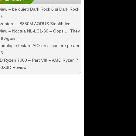
iew – be quiet! Dark Rock 6 si Dark Rock
 6
zentare – B850M AORUS Stealth Ice
iew – Noctua NL-LC1-36 – Oops!… They
 It Again
odologie testare AIO-uri si coolere pe aer
26
 Ryzen 7000 – Part VIII – AMD Ryzen 7
00X3D Review