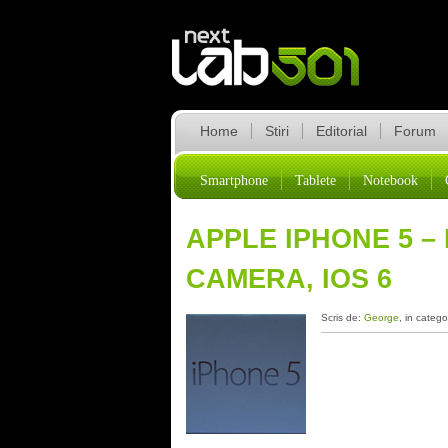
Home
Stiri
Editorial
Forum
Smartphone
Tablete
Notebook
APPLE IPHONE 5 – 
CAMERA, IOS 6
Scris de:
George
, in catego