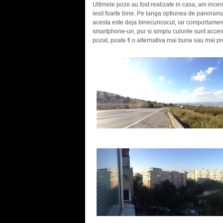
Ultimele poze au fost realizate in casa, am incerc
iesit foarte bine. Pe langa optiunea de panorama
acesta este deja binecunoscut, iar comportament
smartphone-uri, pur si simplu culorile sunt accen
pozat, poate fi o alternativa mai buna sau mai p