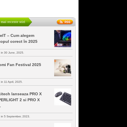
 mai recente stiri
keIT – Cum alegem
topul corect în 2025
s in 30 June, 2025.
omi Fan Festival 2025
 in 11 April, 2025.
itech lanseaza PRO X
ERLIGHT 2 si PRO X
L
s in 5 September, 2023.