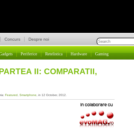
Concurs
Despre noi
Gadgets
Periferice
Retelistica
Hardware
Gaming
PARTEA II: COMPARATII,
ria:
Featured
,
Smartphone
, in 12 October, 2012.