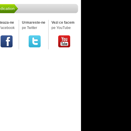
dication
iteaza-ne
Urmareste-ne
Vezi ce facem
Facebook
pe Twitter
pe YouTube