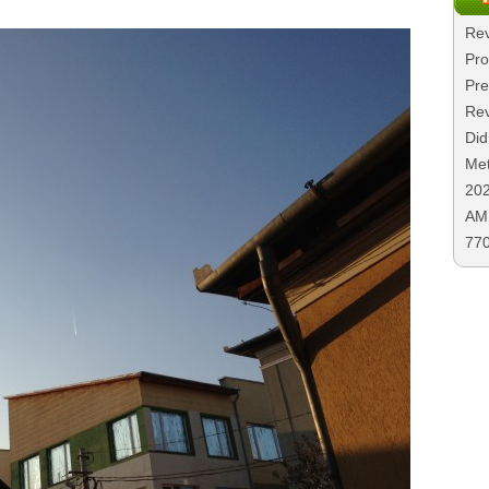
Rev
Pro
Pre
Rev
Did
Met
20
AMD
77