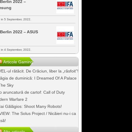
 Berlin 2022 –
msung
s in 5 September, 2022.
 Berlin 2022 – ASUS
s in 4 September, 2022.
Articole Gaming
EL-ul rătăcit. De Crăciun, liber la „răsfoit”!
ăgia de duminică: I Dreamed Of A Palace
The Sky
o aruncatură de cartof: Call of Duty
ern Warfare 2
ai Gălăgios: Shoot Many Robots!
IEW: The Solus Project / Nicăieri nu-i ca
să!
Alte articole