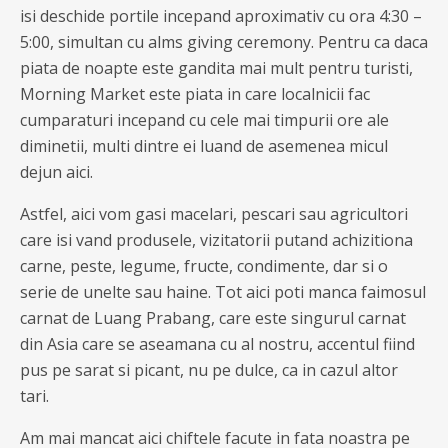
isi deschide portile incepand aproximativ cu ora 4:30 –
5:00, simultan cu alms giving ceremony. Pentru ca daca
piata de noapte este gandita mai mult pentru turisti,
Morning Market este piata in care localnicii fac
cumparaturi incepand cu cele mai timpurii ore ale
diminetii, multi dintre ei luand de asemenea micul
dejun aici.
Astfel, aici vom gasi macelari, pescari sau agricultori
care isi vand produsele, vizitatorii putand achizitiona
carne, peste, legume, fructe, condimente, dar si o
serie de unelte sau haine. Tot aici poti manca faimosul
carnat de Luang Prabang, care este singurul carnat
din Asia care se aseamana cu al nostru, accentul fiind
pus pe sarat si picant, nu pe dulce, ca in cazul altor
tari.
Am mai mancat aici chiftele facute in fata noastra pe