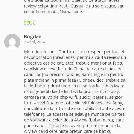
Cred doar ca poti fi mai obiectiv de atat,in acest
review cel putin.in rest.. Gusturile nu se discuta, sau
cel putin nu mai… Numai bine.
Reply
Bogdan
7 April, 2014
Mda…interesant. Dar totusi, din respect pentru cei
necunoscatori (prea lenesi pentru a cauta review-uri
obiective cat de cat, etc), trebuie mentionat faptul
ca Allview e ceva facut in China de catre chinezi de
capul lor (nu precum Iphone, Samsung etc) pentru
piata indiana in prima faza (Gionee), deci trebuie sa
fie ieftine in primul rand. In ce se traduce: hardware
ok in general dak te limitezi la proc, ram, display,
carcasa (nu vb de chip wi fi, audio, baterie, senzor
foto – vezi Doamne toti chinezii folosesc bsi Sony,
dar calitatea la foto este execrabila la toate aceste
telefoane). La aceasta se adauga munca pe partea
de software a celor de la Allview (buba mare), care
pune capac. Trebuie sa avem pretentii mari de la
Allview cand cere niste preturi care se bat cu