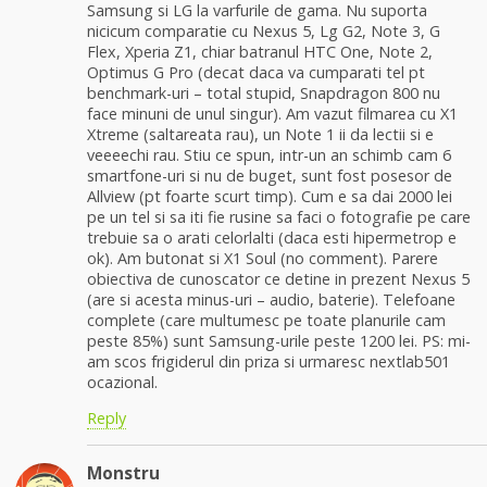
Samsung si LG la varfurile de gama. Nu suporta
nicicum comparatie cu Nexus 5, Lg G2, Note 3, G
Flex, Xperia Z1, chiar batranul HTC One, Note 2,
Optimus G Pro (decat daca va cumparati tel pt
benchmark-uri – total stupid, Snapdragon 800 nu
face minuni de unul singur). Am vazut filmarea cu X1
Xtreme (saltareata rau), un Note 1 ii da lectii si e
veeeechi rau. Stiu ce spun, intr-un an schimb cam 6
smartfone-uri si nu de buget, sunt fost posesor de
Allview (pt foarte scurt timp). Cum e sa dai 2000 lei
pe un tel si sa iti fie rusine sa faci o fotografie pe care
trebuie sa o arati celorlalti (daca esti hipermetrop e
ok). Am butonat si X1 Soul (no comment). Parere
obiectiva de cunoscator ce detine in prezent Nexus 5
(are si acesta minus-uri – audio, baterie). Telefoane
complete (care multumesc pe toate planurile cam
peste 85%) sunt Samsung-urile peste 1200 lei. PS: mi-
am scos frigiderul din priza si urmaresc nextlab501
ocazional.
Reply
Monstru