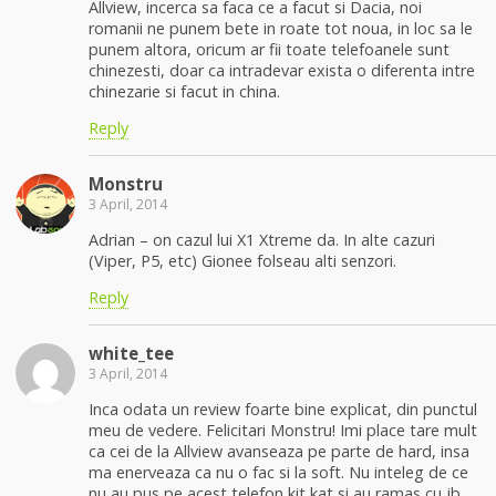
Allview, incerca sa faca ce a facut si Dacia, noi
romanii ne punem bete in roate tot noua, in loc sa le
punem altora, oricum ar fii toate telefoanele sunt
chinezesti, doar ca intradevar exista o diferenta intre
chinezarie si facut in china.
Reply
Monstru
3 April, 2014
Adrian – on cazul lui X1 Xtreme da. In alte cazuri
(Viper, P5, etc) Gionee folseau alti senzori.
Reply
white_tee
3 April, 2014
Inca odata un review foarte bine explicat, din punctul
meu de vedere. Felicitari Monstru! Imi place tare mult
ca cei de la Allview avanseaza pe parte de hard, insa
ma enerveaza ca nu o fac si la soft. Nu inteleg de ce
nu au pus pe acest telefon kit kat si au ramas cu jb.