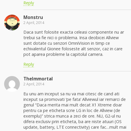
Reply
Monstru
2 April, 2014
Daca sunt folosite exacta celeasi componente nu ar
trebui sa fie nici o problema. Insa deobicei Allview
sunt dotate cu senzori OmniVision in timp ce
echivalentul Gionee foloseste alt senzor, caz in care
pot aparea probleme la capitolul camera.
Reply
TheImmortal
2 April, 2014
Eu unu am inceput sa nu va mai citesc de cand ati
inceput sa promovati ‘pe fata’ Allviewul iar remarci de
genul “Daca merita mai mult decat X1 Xtreme doar
pentru ca pe eticheta scrie LG in loc de Allview (de
exemplu)” strica munca a zeci de ore. NU, G2-ul nu
difera exclusiv prin eticheta, ba are niste atuuri (OS
update, battery, LTE connectivity) care fac…mult mai