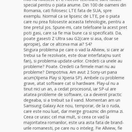
special pentru o piata anume. Din 100 de oameni din
Romania, cati folosesc LTE fata de SUA, spre
exemplu. Normal ca se lipsesc de LTE, pe o piata
care nu prea foloseste aceasta tehnologie, pentru a
tine pretul jos. Spune-mi, cate telefoane la acest pret
poti gasi, care sa fie mai bune ca si specificatii. Da,
poate gasesti Z Ultra sau G2(care si asa, doar se
apropie), dar ce altceva mai ai? S4?
Singura problema pe care o vad la Allview, si care ar
trebui sa fie rezolvate, este doar interfata(nu sunt
fan), si problema update-urilor. Credeti ca unele au
probleme? Poate. Credeti ca firmele mari nu au
probleme? Dimpotriva. Am avut 2 Sony-uri pana
acum(Xperia Play si Xperia SP). Ambele cu probleme
grave, atat software cat si hardware. Play-ul nu a
tinut nici un an, a cedat procesorul, iar SP-ul are
atatea probleme de software, ca a devenit practic
degeaba, si a trebuit sa il vand. Momentan am un
Samsung Galaxy Ace nou, temporar, de la o ruda,
care este nou luat, dar merge groaznic din prima zi.
Ceea ce urasc cel mai mult, si ceea ce vad la
majoritatea romanilor, este ura asta fata de brand-
urile romanesti, pe care nu o inteleg. Fie Allview, fie