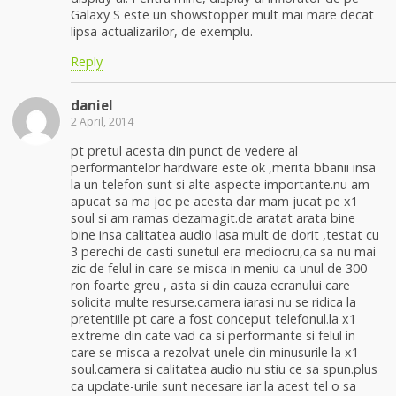
Galaxy S este un showstopper mult mai mare decat
lipsa actualizarilor, de exemplu.
Reply
daniel
2 April, 2014
pt pretul acesta din punct de vedere al
performantelor hardware este ok ,merita bbanii insa
la un telefon sunt si alte aspecte importante.nu am
apucat sa ma joc pe acesta dar mam jucat pe x1
soul si am ramas dezamagit.de aratat arata bine
bine insa calitatea audio lasa mult de dorit ,testat cu
3 perechi de casti sunetul era mediocru,ca sa nu mai
zic de felul in care se misca in meniu ca unul de 300
ron foarte greu , asta si din cauza ecranului care
solicita multe resurse.camera iarasi nu se ridica la
pretentiile pt care a fost conceput telefonul.la x1
extreme din cate vad ca si performante si felul in
care se misca a rezolvat unele din minusurile la x1
soul.camera si calitatea audio nu stiu ce sa spun.plus
ca update-urile sunt necesare iar la acest tel o sa