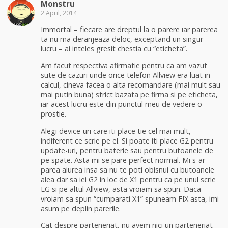
Monstru
2 April, 2014
Immortal – fiecare are dreptul la o parere iar parerea
ta nu ma deranjeaza deloc, exceptand un singur
lucru – ai inteles gresit chestia cu “eticheta”.
Am facut respectiva afirmatie pentru ca am vazut
sute de cazuri unde orice telefon Allview era luat in
calcul, cineva facea o alta recomandare (mai mult sau
mai putin buna) strict bazata pe firma si pe eticheta,
iar acest lucru este din punctul meu de vedere o
prostie.
Alegi device-uri care iti place tie cel mai mult,
indiferent ce scrie pe el. Si poate iti place G2 pentru
update-uri, pentru baterie sau pentru butoanele de
pe spate. Asta mi se pare perfect normal. Mi s-ar
parea aiurea insa sa nu te poti obisnui cu butoanele
alea dar sa iei G2 in loc de X1 pentru ca pe unul scrie
LG si pe altul Allview, asta vroiam sa spun. Daca
vroiam sa spun “cumparati X1” spuneam FIX asta, imi
asum pe deplin parerile.
Cat despre parteneriat, nu avem nici un parteneriat