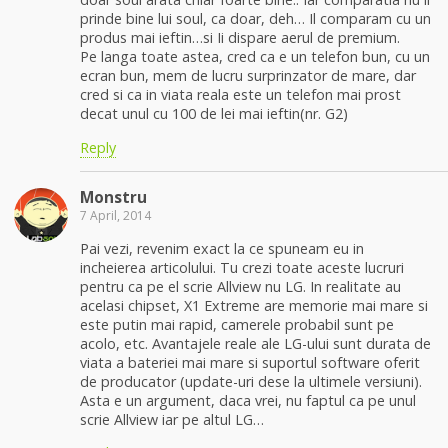
prinde bine lui soul, ca doar, deh… Il comparam cu un
produs mai ieftin…si Ii dispare aerul de premium.
Pe langa toate astea, cred ca e un telefon bun, cu un
ecran bun, mem de lucru surprinzator de mare, dar
cred si ca in viata reala este un telefon mai prost
decat unul cu 100 de lei mai ieftin(nr. G2)
Reply
Monstru
7 April, 2014
Pai vezi, revenim exact la ce spuneam eu in
incheierea articolului. Tu crezi toate aceste lucruri
pentru ca pe el scrie Allview nu LG. In realitate au
acelasi chipset, X1 Extreme are memorie mai mare si
este putin mai rapid, camerele probabil sunt pe
acolo, etc. Avantajele reale ale LG-ului sunt durata de
viata a bateriei mai mare si suportul software oferit
de producator (update-uri dese la ultimele versiuni).
Asta e un argument, daca vrei, nu faptul ca pe unul
scrie Allview iar pe altul LG…