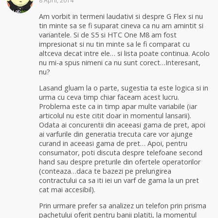
8 April, 2014
Am vorbit in termeni laudativi si despre G Flex si nu
tin minte sa se fi suparat cineva ca nu am amintit si
variantele. Si de S5 si HTC One M8 am fost
impresionat si nu tin minte sa le fi comparat cu
altceva decat intre ele… si lista poate continua. Acolo
nu mi-a spus nimeni ca nu sunt corect…Interesant,
nu?
Lasand gluam la o parte, sugestia ta este logica si in
urma cu ceva timp chiar faceam acest lucru.
Problema este ca in timp apar multe variabile (iar
articolul nu este citit doar in momentul lansarii).
Odata ai concurentii din aceeasi gama de pret, apoi
ai varfurile din generatia trecuta care vor ajunge
curand in aceeasi gama de pret… Apoi, pentru
consumator, poti discuta despre telefoane second
hand sau despre preturile din ofertele operatorilor
(conteaza…daca te bazezi pe prelungirea
contractului ca sa iti iei un varf de gama la un pret
cat mai accesibil).
Prin urmare prefer sa analizez un telefon prin prisma
pachetului oferit pentru banii platiti, la momentul