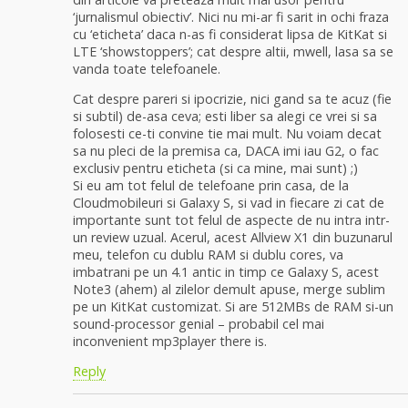
‘jurnalismul obiectiv’. Nici nu mi-ar fi sarit in ochi fraza
cu ‘eticheta’ daca n-as fi considerat lipsa de KitKat si
LTE ‘showstoppers’; cat despre altii, mwell, lasa sa se
vanda toate telefoanele.
Cat despre pareri si ipocrizie, nici gand sa te acuz (fie
si subtil) de-asa ceva; esti liber sa alegi ce vrei si sa
folosesti ce-ti convine tie mai mult. Nu voiam decat
sa nu pleci de la premisa ca, DACA imi iau G2, o fac
exclusiv pentru eticheta (si ca mine, mai sunt) ;)
Si eu am tot felul de telefoane prin casa, de la
Cloudmobileuri si Galaxy S, si vad in fiecare zi cat de
importante sunt tot felul de aspecte de nu intra intr-
un review uzual. Acerul, acest Allview X1 din buzunarul
meu, telefon cu dublu RAM si dublu cores, va
imbatrani pe un 4.1 antic in timp ce Galaxy S, acest
Note3 (ahem) al zilelor demult apuse, merge sublim
pe un KitKat customizat. Si are 512MBs de RAM si-un
sound-processor genial – probabil cel mai
inconvenient mp3player there is.
Reply