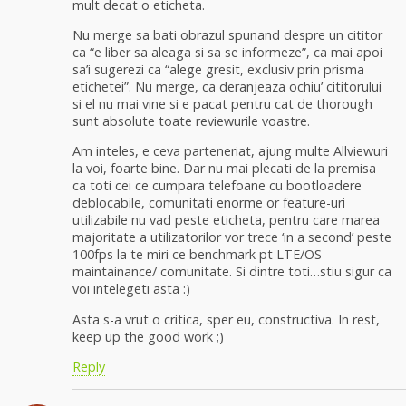
mult decat o eticheta.
Nu merge sa bati obrazul spunand despre un cititor
ca “e liber sa aleaga si sa se informeze”, ca mai apoi
sa’i sugerezi ca “alege gresit, exclusiv prin prisma
etichetei”. Nu merge, ca deranjeaza ochiu’ cititorului
si el nu mai vine si e pacat pentru cat de thorough
sunt absolute toate reviewurile voastre.
Am inteles, e ceva parteneriat, ajung multe Allviewuri
la voi, foarte bine. Dar nu mai plecati de la premisa
ca toti cei ce cumpara telefoane cu bootloadere
deblocabile, comunitati enorme or feature-uri
utilizabile nu vad peste eticheta, pentru care marea
majoritate a utilizatorilor vor trece ‘in a second’ peste
100fps la te miri ce benchmark pt LTE/OS
maintainance/ comunitate. Si dintre toti…stiu sigur ca
voi intelegeti asta :)
Asta s-a vrut o critica, sper eu, constructiva. In rest,
keep up the good work ;)
Reply