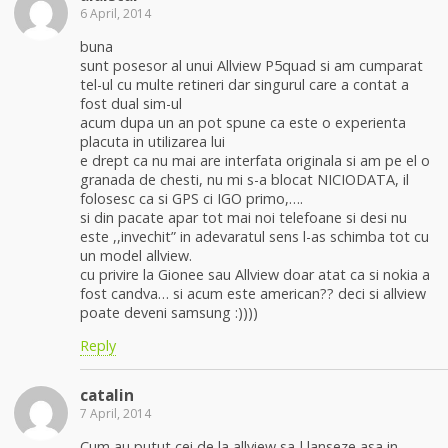
6 April, 2014
buna
sunt posesor al unui Allview P5quad si am cumparat
tel-ul cu multe retineri dar singurul care a contat a
fost dual sim-ul
acum dupa un an pot spune ca este o experienta
placuta in utilizarea lui
e drept ca nu mai are interfata originala si am pe el o
granada de chesti, nu mi s-a blocat NICIODATA, il
folosesc ca si GPS ci IGO primo,….
si din pacate apar tot mai noi telefoane si desi nu
este ,,invechit” in adevaratul sens l-as schimba tot cu
un model allview.
cu privire la Gionee sau Allview doar atat ca si nokia a
fost candva… si acum este american?? deci si allview
poate deveni samsung :))))
Reply
catalin
7 April, 2014
Cum au putut cei de la allview sa-l lanseze asa in