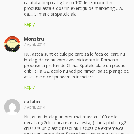
ca atata timp cat g2 e cu 100de lei mai ieftin
produsul asta e doar in exercițiu de marketing… A,
da…. Si mai e si spatele ala.
Reply
Monstru
7 April, 2014
Nu, astea sunt calcule pe care sa le faca cei care nu
inteleg de ce nu vom avea niciodata in Romania
produse la preturi de China. Spatele ala e un plastic
oribil si la G2, acolo nu vad pe nimeni sa se planga de
asta…q.e.d ce spuneam in incheiere…
Reply
catalin
7 April, 2014
Nu, eu nu inteleg un pret mai mare cu 100 de lei
decat al g2ului,oricare ar fi acesta;-). Iar faptul ca g2
chiar are un plastic nasol nu il scuza pe extreme,ca
doar soul arata chiar foarte bine.. Iar comparatia nu ii