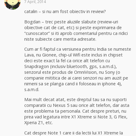
7 April, 2014
catalin – si nu am fost obiectiv in review?
Bogdan – trec peste aluziile slabute (review-uri
obiective cat de cat, etc) si peste exprimarea de
“cunoscator” si iti aprob comentariul pentru ca ridici
niste subiecte care merita adresate.
Cum ar fi faptul ca versiunea pentru India se numeste
Lava, nu Gionee, chip-ul Wifi este inclus in chipset
deci este exact la fel ca orice alt telefon cu
Snapdragon (inclusiv bluetooth, gps, s.a.m.d.),
senzorul este produs de OmniVision, nu Sony (o
companie mititica de ai carei senzori nu am auzit pe
nimeni sa se planga cand ii foloseau in iphone 4),
s.a.m.d.
Mai mult decat atat, este dreptul tau sa nu suporti
comparatii cu Nexus 5 sau orice alt telefon, dar asta
este problema ta personala. Cat despre preturi, nu
prea vad legatura intre X1 Xtreme si Note 3, G Flex,
Xperia Z1, etc.
Cat despre Note 1 care ii da lectii lui X1 Xtreme la