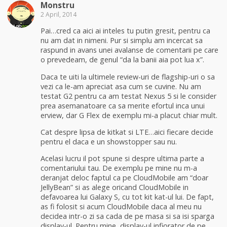
Monstru
2 April, 2014
Pai…cred ca aici ai inteles tu putin gresit, pentru ca
nu am dat in nimeni. Pur si simplu am incercat sa
raspund in avans unei avalanse de comentarii pe care
o prevedeam, de genul “da la banii aia pot lua x”.
Daca te uiti la ultimele review-uri de flagship-uri o sa
vezi ca le-am apreciat asa cum se cuvine. Nu am
testat G2 pentru ca am testat Nexus 5 si le consider
prea asemanatoare ca sa merite efortul inca unui
erview, dar G Flex de exemplu mi-a placut chiar mult.
Cat despre lipsa de kitkat si LTE…aici fiecare decide
pentru el daca e un showstopper sau nu.
Acelasi lucru il pot spune si despre ultima parte a
comentariului tau. De exemplu pe mine nu m-a
deranjat deloc faptul ca pe CloudMobile am “doar
JellyBean” si as alege oricand CloudMobile in
defavoarea lui Galaxy S, cu tot kit kat-ul lui. De fapt,
as fi folosit si acum CloudMobile daca al meu nu
decidea intr-o zi sa cada de pe masa si sa isi sparga
display-ul. Pentru mine, display-ul infiorator de pe