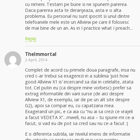
cu nimeni. Testam pe bune si ne spunem parerea.
Daca parerea asta te deranjeaza, asta e o alta
problema. Eu personal nu sunt ipocrit si unul dintre
telefoanele mele este un Allview pe care il folosesc
de mai bine de un an. As in I practice what I preach…
Reply
TheImmortal
2 April, 2014
Complet de acord cu primele doua paragrafe, insa nu
cred c-ar trebui sa exagerezi in a sublinia ‘just how
good Allview X1 is’ incercand sa dai in celelalte, atata
tot. Cel putin eu (ca despre mine vorbesc) prefer sa
extrag informatiile din varii surse (de aici despre
Allview X1, de exemplu, iar de pe un alt site despre
G2), apoi sa compar eu, cu capatzana mea.
Exagerand un pic, e ca aia cu “nu ai sa crezi ce vrajeli
a facut VEDETA X”…mwell, nu asa – tu spune-mi ce-a
facut, si vad eu de pot sa cred sau nu ce-a facut :)
E o diferenta subtila, iar nivelul imens de informatie
din articole va preteaza mult mai usor pentru