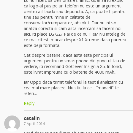
Eu nu incerc sa demonstrez nimic, doar sa iti explic
ca logo-ul pus pe un telefon nu este un argument
pentru a il lauda sau depuncta. A, ca poate fi pentru
tine sau pentru mine in calitate de
consumator/cumparator, absolut. Dar nu intr-o
analiza corecta si cam asta incercam sa facem noi
aici. Iti place LG G2? Pai de ce nu il iei? Nu inteleg de
ce mai citesti macar despre X1 Xtreme daca parerea
este deja formata.
Cat despre baterie, daca asta este principalul
argument pentru un smartphone din punctul tau de
vedere, iti recomand GoClever Insignia X5. In fond,
este livrat impreuna cu o baterie de 4000 mAh…
Iar Oppo daca trimit telefonul la test il analizam cu
cea mai mare placere. Nu stiu la ce… “manarii” te
referi…
Reply
catalin
7 April, 2014