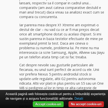
lansarii, respectiv sa il compar in cadrul unui…
comparativ (am avut cateva comparative destuld e
mari anul trecut) daca vreau sa analizez exact cum se
compara cu concurenta.
Iar parerea mea despre X1 Xtreme am exprimat-o
destul de clar – nu vad cu ce ar fi mai prejos decat
orice alt smartphone dotat cu acelasi chipset. Si imi
sustin parerea in baza testelor efectuate de mine pe
exemplarul primit la test. Daca are cineva o
problema cu numele, problema lui. Pe mine nu ma
intereseaza ca scrie Samsung, Apple, Allview sau Jiayu
pe un telefon atata timp cat isi fac treaba.
Cat despre nevoile sau gusturile particulare ale
fiecaruia, eu unul sunt perfect de acord cu ele. Unii
vor prefera Nexus 5 pentru androidul stock si
update-urile regulate, altii G2 pentru autonomia
ridicata. Altii vor plati in plus pentru un S5 sau un One
M8 si pedigree-ul lor in timp ce alta categorie de
utilizator va merge pe un S4 peste cateva luni sau va
Această pagină web folosește cookie-uri pentru a îmbunătăți experiența
decide ca nu are nevoie de ceva atat de puternic si
de navigare și a asigura funcționalițăți adiționale.
Detalii
va lua un Moto G, un Ascend P6 s.a.m.d. Sunt alegeri
Accept cookie-uri
Nu accept cookie-uri
perfect normale si tin exact de gustul