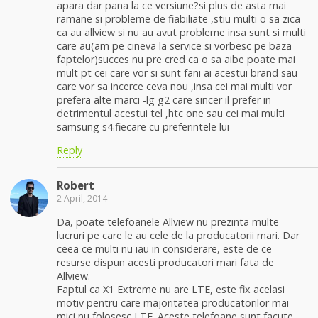
apara dar pana la ce versiune?si plus de asta mai
ramane si probleme de fiabiliate ,stiu multi o sa zica
ca au allview si nu au avut probleme insa sunt si multi
care au(am pe cineva la service si vorbesc pe baza
faptelor)succes nu pre cred ca o sa aibe poate mai
mult pt cei care vor si sunt fani ai acestui brand sau
care vor sa incerce ceva nou ,insa cei mai multi vor
prefera alte marci -lg g2 care sincer il prefer in
detrimentul acestui tel ,htc one sau cei mai multi
samsung s4.fiecare cu preferintele lui
Reply
Robert
2 April, 2014
Da, poate telefoanele Allview nu prezinta multe
lucruri pe care le au cele de la producatorii mari. Dar
ceea ce multi nu iau in considerare, este de ce
resurse dispun acesti producatori mari fata de
Allview.
Faptul ca X1 Extreme nu are LTE, este fix acelasi
motiv pentru care majoritatea producatorilor mai
mici nu folosesc LTE. Aceste telefoane sunt facute