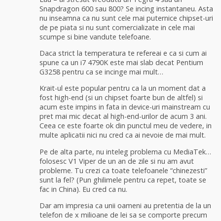
Snapdragon 600 sau 800? Se incing instantaneu. Asta
nu inseamna ca nu sunt cele mai puternice chipset-uri
de pe piata si nu sunt comercializate in cele mai
scumpe si bine vandute telefoane.
Daca strict la temperatura te refereai e ca si cum ai
spune ca un i7 4790K este mai slab decat Pentium
G3258 pentru ca se incinge mai mult…
Krait-ul este popular pentru ca la un moment dat a
fost high-end (si un chipset foarte bun de altfel) si
acum este impins in fata in device-uri mainstream cu
pret mai mic decat al high-end-urilor de acum 3 ani.
Ceea ce este foarte ok din punctul meu de vedere, in
multe aplicatii nici nu cred ca ai nevoie de mai mult.
Pe de alta parte, nu inteleg problema cu MediaTek…
folosesc V1 Viper de un an de zile si nu am avut
probleme. Tu crezi ca toate telefoanele “chinezesti”
sunt la fel? (Pun ghilimele pentru ca repet, toate se
fac in China). Eu cred ca nu.
Dar am impresia ca unii oameni au pretentia de la un
telefon de x milioane de lei sa se comporte precum