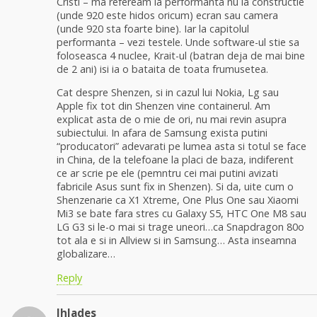
Cristi – ma refeream la performanta nu la constructie
(unde 920 este hidos oricum) ecran sau camera
(unde 920 sta foarte bine). Iar la capitolul
performanta – vezi testele. Unde software-ul stie sa
foloseasca 4 nuclee, Krait-ul (batran deja de mai bine
de 2 ani) isi ia o bataita de toata frumusetea.
Cat despre Shenzen, si in cazul lui Nokia, Lg sau
Apple fix tot din Shenzen vine containerul. Am
explicat asta de o mie de ori, nu mai revin asupra
subiectului. In afara de Samsung exista putini
“producatori” adevarati pe lumea asta si totul se face
in China, de la telefoane la placi de baza, indiferent
ce ar scrie pe ele (pemntru cei mai putini avizati
fabricile Asus sunt fix in Shenzen). Si da, uite cum o
Shenzenarie ca X1 Xtreme, One Plus One sau Xiaomi
Mi3 se bate fara stres cu Galaxy S5, HTC One M8 sau
LG G3 si le-o mai si trage uneori…ca Snapdragon 80o
tot ala e si in Allview si in Samsung… Asta inseamna
globalizare…
Reply
Ihlades