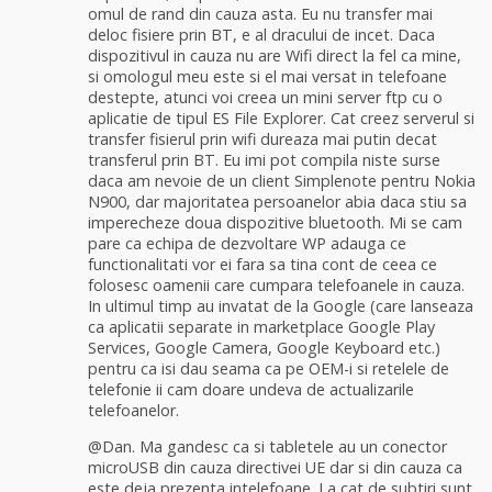
omul de rand din cauza asta. Eu nu transfer mai
deloc fisiere prin BT, e al dracului de incet. Daca
dispozitivul in cauza nu are Wifi direct la fel ca mine,
si omologul meu este si el mai versat in telefoane
destepte, atunci voi creea un mini server ftp cu o
aplicatie de tipul ES File Explorer. Cat creez serverul si
transfer fisierul prin wifi dureaza mai putin decat
transferul prin BT. Eu imi pot compila niste surse
daca am nevoie de un client Simplenote pentru Nokia
N900, dar majoritatea persoanelor abia daca stiu sa
imperecheze doua dispozitive bluetooth. Mi se cam
pare ca echipa de dezvoltare WP adauga ce
functionalitati vor ei fara sa tina cont de ceea ce
folosesc oamenii care cumpara telefoanele in cauza.
In ultimul timp au invatat de la Google (care lanseaza
ca aplicatii separate in marketplace Google Play
Services, Google Camera, Google Keyboard etc.)
pentru ca isi dau seama ca pe OEM-i si retelele de
telefonie ii cam doare undeva de actualizarile
telefoanelor.
@Dan. Ma gandesc ca si tabletele au un conector
microUSB din cauza directivei UE dar si din cauza ca
este deja prezenta intelefoane. La cat de subtiri sunt