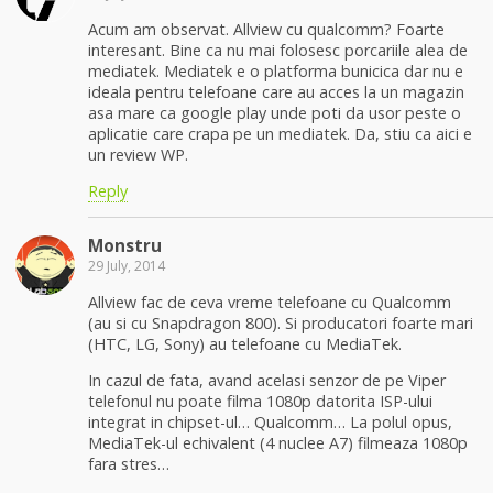
Acum am observat. Allview cu qualcomm? Foarte
interesant. Bine ca nu mai folosesc porcariile alea de
mediatek. Mediatek e o platforma bunicica dar nu e
ideala pentru telefoane care au acces la un magazin
asa mare ca google play unde poti da usor peste o
aplicatie care crapa pe un mediatek. Da, stiu ca aici e
un review WP.
Reply
Monstru
29 July, 2014
Allview fac de ceva vreme telefoane cu Qualcomm
(au si cu Snapdragon 800). Si producatori foarte mari
(HTC, LG, Sony) au telefoane cu MediaTek.
In cazul de fata, avand acelasi senzor de pe Viper
telefonul nu poate filma 1080p datorita ISP-ului
integrat in chipset-ul… Qualcomm… La polul opus,
MediaTek-ul echivalent (4 nuclee A7) filmeaza 1080p
fara stres…