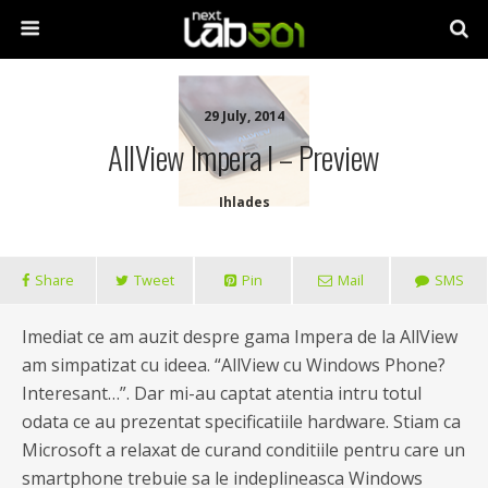
29 July, 2014
AllView Impera I – Preview
Ihlades
Share
Tweet
Pin
Mail
SMS
Imediat ce am auzit despre gama Impera de la AllView
am simpatizat cu ideea. “AllView cu Windows Phone?
Interesant…”. Dar mi-au captat atentia intru totul
odata ce au prezentat specificatiile hardware. Stiam ca
Microsoft a relaxat de curand conditiile pentru care un
smartphone trebuie sa le indeplineasca Windows