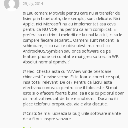
29 July, 2014
@LauRoman: Motivele pentru care nu ai transfer de
fisier prin bluetooth, de exemplu, sunt delicate. Nici
Apple, nici Microsoft nu au implementat asa ceva
pentru ca NU VOR, nu pentru ca ar fi complicat. Ei
prefera sa nu trimiti melodii de la unul la altul, ci sa le
cumpere fiecare separat… Oamenii sunt reticenti la
schimbare, si cu cat te obisnuiesti mai mult cu
Android/iOS/Symbian sau orice software de pe
feature-phone-uri cu atat e mai greu sa treci la WP.
Absolut normal dpmdv. :)
@Heo: Chestia asta cu “AllView vinde telefoane
chinezesti” devine veche. Este foarte corect ce spui,
insa total irelevant. De ce? Pentru ca lucrul asta
efectiv nu conteaza pentru cine il foloseste. Si mai
este si o afacere foarte buna, sa ii dai cu piciorul doar
din motivul invocat de tine e snobism… Daca nu iti
place telefonul propriu-zis, aia e alta discutie.
@Cristi: Se mai lucreaza la bug-urile software inainte
de a fi pus inspre vanzare.