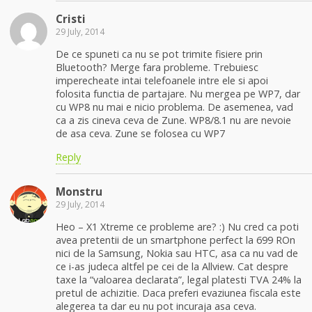
Cristi
29 July, 2014
De ce spuneti ca nu se pot trimite fisiere prin
Bluetooth? Merge fara probleme. Trebuiesc
imperecheate intai telefoanele intre ele si apoi
folosita functia de partajare. Nu mergea pe WP7, dar
cu WP8 nu mai e nicio problema. De asemenea, vad
ca a zis cineva ceva de Zune. WP8/8.1 nu are nevoie
de asa ceva. Zune se folosea cu WP7
Reply
Monstru
29 July, 2014
Heo – X1 Xtreme ce probleme are? :) Nu cred ca poti
avea pretentii de un smartphone perfect la 699 ROn
nici de la Samsung, Nokia sau HTC, asa ca nu vad de
ce i-as judeca altfel pe cei de la Allview. Cat despre
taxe la “valoarea declarata”, legal platesti TVA 24% la
pretul de achizitie. Daca preferi evaziunea fiscala este
alegerea ta dar eu nu pot incuraja asa ceva.