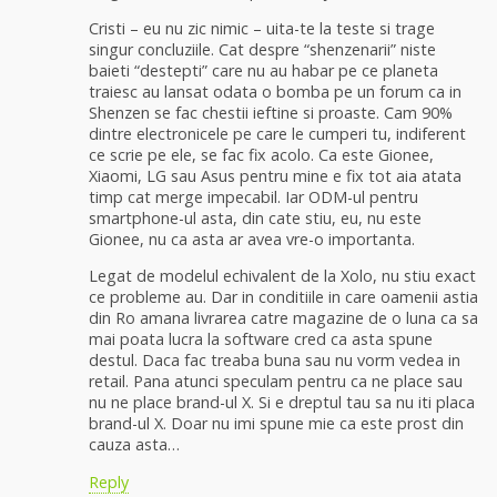
Cristi – eu nu zic nimic – uita-te la teste si trage
singur concluziile. Cat despre “shenzenarii” niste
baieti “destepti” care nu au habar pe ce planeta
traiesc au lansat odata o bomba pe un forum ca in
Shenzen se fac chestii ieftine si proaste. Cam 90%
dintre electronicele pe care le cumperi tu, indiferent
ce scrie pe ele, se fac fix acolo. Ca este Gionee,
Xiaomi, LG sau Asus pentru mine e fix tot aia atata
timp cat merge impecabil. Iar ODM-ul pentru
smartphone-ul asta, din cate stiu, eu, nu este
Gionee, nu ca asta ar avea vre-o importanta.
Legat de modelul echivalent de la Xolo, nu stiu exact
ce probleme au. Dar in conditiile in care oamenii astia
din Ro amana livrarea catre magazine de o luna ca sa
mai poata lucra la software cred ca asta spune
destul. Daca fac treaba buna sau nu vorm vedea in
retail. Pana atunci speculam pentru ca ne place sau
nu ne place brand-ul X. Si e dreptul tau sa nu iti placa
brand-ul X. Doar nu imi spune mie ca este prost din
cauza asta…
Reply