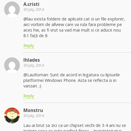
A.cristi
30 July, 2014
@lau exista foldere de aplicatii cat si un file explorer,
aici vorbim de allview care va rula fara probleme pe
aces hw, as fi vrut sa vad mai mult si ce aduce nou
8.1 față de 8
Reply
Ihlades
30 July, 2014
@LauRoman: Sunt de acord in legatura cu lipsurile
platformei Windows Phone. Asta se reflecta si in
vanzari. ;)
Reply
Monstru
30 July, 2014
Lau-ai brut sa zici ca un chipset vechi de 3-4 ani nu se
incinge ceea ce este perfect firesc – tranzistori mai