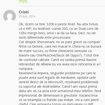
Reply
Cristi
29 July, 2014
Ok, zicem ca tine. S200 e peste Krait. Nu uita totusi
ca e WP, nu Android. Lumia 520, cu un Dual-core de
1Ghz merge brici, orice i-ai da sa faca. Deci, nu vei
simti diferentele intre procesoare.
Cat despre Shenzenarii, mi se pare gresit sa compari
firme ca Gionee, care nici macar in China nu se bucura
de mare succes, cu firme chinezesti serioase ca
Xiaomi sau OnePlusOne(facut de Oppo?). Totul tine
de controlul calitatii. Cand voi vedea primul Xiaomi
rebranduit de Allview nu voi avea nicio reticenta in a-l
cumpara.
Revenind la Impera, singurele probleme pe care le
poate avea sunt legate de hardware, update-urile
venind direct de la Microsoft, rezolvand problemele
cu suportul ale Androidelor. Cand l-am vazut prima
data am zis ca asta este urmatorul meu telefon, fiind
impresionat de dimensiuni si greutate. Vazand insa
ce se intampla cu fratele sau indian…mi-a cam pierit
cheful. Cine asteapta totusi un mid-range cu WP,