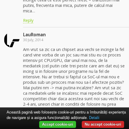
putini, frecventa mai mica, putere de calcul mai
mica…
Reply
LauRoman
30 July, 2014
Am vrut sa zic ca un chipset asa vechi se incinge la fel
cand vine vorba de un joc sau mai stiu eu ce proces
intensiv pt CPU/GPU, dar unul mai nou, de la
mediatek (cel putin cele trei peste care am dat eu) se
incing si in folosire unor programe nu la fel de
intensive. Nu ar trebui si faptul ca SoC-ul mai nou e
produs sub un procces mai nou sa-l afecteze pozitiv?
Mai putini nm -> mai putina incalzire? Am vrut sa zic
ca mediatek-urile se incalzesc mai repede decat SoC
ccompetitiei chiar daca acestea sunt noi sau vechi de
2-4 ani, uneori chiar in conditii de folosire nu prea
intensive.
Această pagină web folosește cookie-uri pentru a îmbunătăți experiența
de navigare și a asigura funcționalițăți adiționale.
Detalii
Reply
Accept cookie-uri
Nu accept cookie-uri