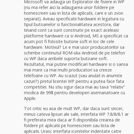
Microsoft va adauga un Explorator de fisiere in WP
(nu ma refer aici la adaugarea unor foldere pe
homescreen sau in lista de aplicatii, care e un zvon
separat). Aveau specificatii hardware in legatura cu
tipul butoanelor si functionalitatea acestora, dar
tinand cont ca sunt construite pe exact aceleasi
platforme hardware ca si Android, MS a specificat ca
acum pot fi folosite butone soft in loc de cele
hardware. Motivul? Le e mai usor producatorilor sa
schimbe continutul ROM-ului Android de pe telefon
cu WP daca ambele suporta butoane soft.
Rezultatul, mai putine modificari hardware si o sansa
mai mare ca mai multi producatori sa creeze
telefoane cu WP. Au scazut (sau anulat in anumite
cazuri?) pretul licentei WP pentru a putea face fata
competitiei. Nu stiu sigur daca mai au taxa “relativ”
modica de 99$ pentru developeri asemanatoare cu
Apple.
Tot critic eu asa de mult WP, dar daca sunt sincer,
minus cateva lipsuri ale sale, interfata WP 7.8/8/8.1 ar
fi preferata mea daca ar fi disponibila crearea de
foldere pt aplicatii pe homescreen sau lista de
aplicatii. Urasc interfata iconitelor indentate catre