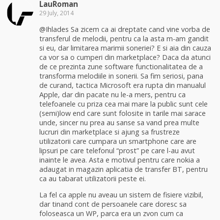
LauRoman
29 July, 2014
@Ihlades Sa zicem ca ai dreptate cand vine vorba de
transferul de melodii, pentru ca la asta m-am gandit
si eu, dar limitarea marimii soneriei? E si aia din cauza
ca vor sa o cumperi din marketplace? Daca da atunci
de ce prezinta zune software functionalitatea de a
transforma melodiile in sonerii. Sa fim seriosi, pana
de curand, tactica Microsoft era rupta din manualul
Apple, dar din pacate nu le-a mers, pentru ca
telefoanele cu priza cea mai mare la public sunt cele
(semi)low end care sunt folosite in tarile mai sarace
unde, sincer nu prea au sanse sa vand prea multe
lucruri din marketplace si ajung sa frustreze
utilizatorii care cumpara un smartphone care are
lipsuri pe care telefonul “prost” pe care l-au avut
inainte le avea. Asta e motivul pentru care nokia a
adaugat in magazin aplicatia de transfer BT, pentru
ca au tabarat utilizatorii peste ei.
La fel ca apple nu aveau un sistem de fisiere vizibil,
dar tinand cont de persoanele care doresc sa
foloseasca un WP, parca era un zvon cum ca