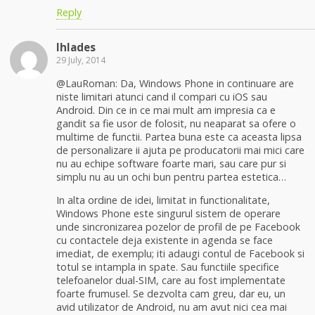
Reply
Ihlades
29 July, 2014
@LauRoman: Da, Windows Phone in continuare are
niste limitari atunci cand il compari cu iOS sau
Android. Din ce in ce mai mult am impresia ca e
gandit sa fie usor de folosit, nu neaparat sa ofere o
multime de functii. Partea buna este ca aceasta lipsa
de personalizare ii ajuta pe producatorii mai mici care
nu au echipe software foarte mari, sau care pur si
simplu nu au un ochi bun pentru partea estetica…
In alta ordine de idei, limitat in functionalitate,
Windows Phone este singurul sistem de operare
unde sincronizarea pozelor de profil de pe Facebook
cu contactele deja existente in agenda se face
imediat, de exemplu; iti adaugi contul de Facebook si
totul se intampla in spate. Sau functiile specifice
telefoanelor dual-SIM, care au fost implementate
foarte frumusel. Se dezvolta cam greu, dar eu, un
avid utilizator de Android, nu am avut nici cea mai