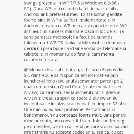
stanga prezenta in WP 7/7.5 si Windows 8 (x86 si
RT). Daca WP ar fi cel putin la fel de hack-uibil ca
Android ar fi preferatul meu. Exista lucruri gandite
foarte bine in WP si au fost implementate si in
Android, dovada ca WP are cateva puncte forte. WP
ar fi avut un success mai mare daca in loc de RT (a
carui parastas microsoft l-a facut de curand)
foloseau tot WP OS. Nokia si Microsoft au luat niste
decizii nu prea bune cand vine vorba de telefoane si
tablete, si in momentul de fata isi cam merita
casatoria fortata.
@ Monstru Krait-ul e batran, la fel si un Exynos din
S2, dar trebuie sa-ti spun ca am incercat sa pun
launcher-ul holo (sau unul asemanator parca) pe 2
dual-core-uri si un Quad Core (toate mediatek-uri
Allview) ca sa inlocuisec launcherul urat si greoi al
Allview si vreau sa spun ca toate 3 allview-uri au
inceput sa se incalzeasca imediat, in timp ce S2-ul si
One mini nu au avut probleme. Performanta in
benchmark-uri nu conteaza foarte mult. Bine pentru
mine ar conta, am convertit fisiere folosind ffmpeg
pe un telefon, pentru ca TV-ul pe care vroiam sa vad
inregistrarile nu accepta codec-urile, asa ca, cu cat