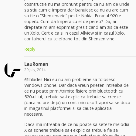
cosntructie nu ma pronunt pentru ca nu am de unde
sa stiu cum e Impera dar banuiesc ca nu au are cum
sa fie o “Shenzenarie” peste Nokia. Ecranul 920 e
superb. Cum da Impera cu el de pereti? Da, ai
dreptate m-am exprimat gresit cand am zis ca este
un Xolo. Cert e ca si in cazul Allview si in cazul Xolo,
containerul cu telefoane tot din Shenzen vine.
Reply
LauRoman
29 July, 2014
@Ihlades Nici eu nu am probleme sa folosesc
Windows phone. Dar daca vreun prieten intreaba de
ce nu poate primi/trimite fisiere prin bluetooth cu
520-ul lui, trebuie sa-i explic ca trebuie sa creeze
(daca nu are deja) un cont microsoft apoi sa se duca
in magazinul platformei si sa caute aplicatia
necesara.
Daca ma intreaba de ce nu poate sa seteze melodia
X ca sonerie trebuie sa-i explic ca trebuie fie sa
gaseasca una care are sub 1mb si sub 40sec fie sa