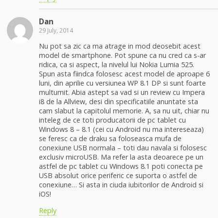
Dan
29 July, 2014
Nu pot sa zic ca ma atrage in mod deosebit acest
model de smartphone. Pot spune ca nu cred ca s-ar
ridica, ca si aspect, la nivelul lui Nokia Lumia 525.
Spun asta fiindca folosesc acest model de aproape 6
luni, din aprilie cu versiunea WP 8.1 DP si sunt foarte
multumit. Abia astept sa vad si un review cu Impera
i8 de la Allview, desi din specificatiile anuntate sta
cam slabut la capitolul memorie. A, sa nu uit, chiar nu
inteleg de ce toti producatorii de pc tablet cu
Windows 8 – 8.1 (cei cu Android nu ma intereseaza)
se feresc ca de draku sa foloseasca mufa de
conexiune USB normala – toti dau navala si folosesc
exclusiv microUSB. Ma refer la asta deoarece pe un
astfel de pc tablet cu Windows 8.1 poti conecta pe
USB absolut orice periferic ce suporta o astfel de
conexiune… Si asta in ciuda iubitorilor de Android si
iOS!
Reply