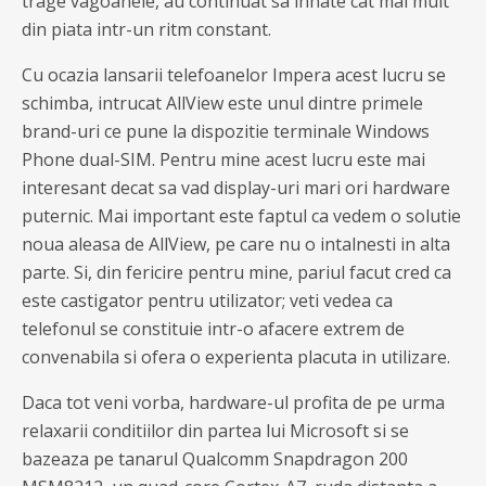
trage vagoanele, au continuat sa inhate cat mai mult
din piata intr-un ritm constant.
Cu ocazia lansarii telefoanelor Impera acest lucru se
schimba, intrucat AllView este unul dintre primele
brand-uri ce pune la dispozitie terminale Windows
Phone dual-SIM. Pentru mine acest lucru este mai
interesant decat sa vad display-uri mari ori hardware
puternic. Mai important este faptul ca vedem o solutie
noua aleasa de AllView, pe care nu o intalnesti in alta
parte. Si, din fericire pentru mine, pariul facut cred ca
este castigator pentru utilizator; veti vedea ca
telefonul se constituie intr-o afacere extrem de
convenabila si ofera o experienta placuta in utilizare.
Daca tot veni vorba, hardware-ul profita de pe urma
relaxarii conditiilor din partea lui Microsoft si se
bazeaza pe tanarul Qualcomm Snapdragon 200