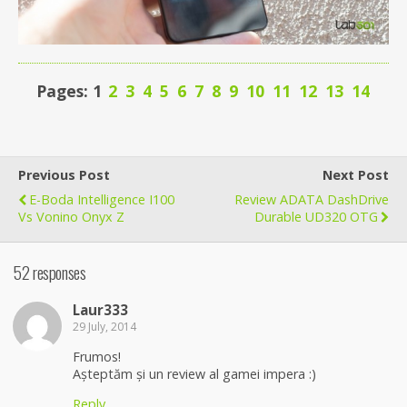
Pages: 1
2
3
4
5
6
7
8
9
10
11
12
13
14
Previous Post
Next Post
E-Boda Intelligence I100
Review ADATA DashDrive
Vs Vonino Onyx Z
Durable UD320 OTG
52 responses
Laur333
29 July, 2014
Frumos!
Așteptăm și un review al gamei impera :)
Reply