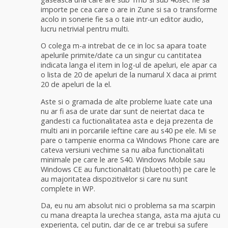
importe pe cea care o are in Zune si sa o transforme
acolo in sonerie fie sa o taie intr-un editor audio,
lucru netrivial pentru multi.
O colega m-a intrebat de ce in loc sa apara toate
apelurile primite/date ca un singur cu cantitatea
indicata langa el item in log-ul de apeluri, ele apar ca
o lista de 20 de apeluri de la numarul X daca ai primt
20 de apeluri de la el.
Aste si o gramada de alte probleme luate cate una
nu ar fi asa de urate dar sunt de neiertat daca te
gandesti ca fuctionalitatea asta e deja prezenta de
multi ani in porcariile ieftine care au s40 pe ele. Mi se
pare o tampenie enorma ca Windows Phone care are
cateva versiuni vechime sa nu aiba functionalitati
minimale pe care le are S40. Windows Mobile sau
Windows CE au functionalitati (bluetooth) pe care le
au majoritatea dispozitivelor si care nu sunt
complete in WP.
Da, eu nu am absolut nici o problema sa ma scarpin
cu mana dreapta la urechea stanga, asta ma ajuta cu
experienta, cel putin, dar de ce ar trebui sa sufere