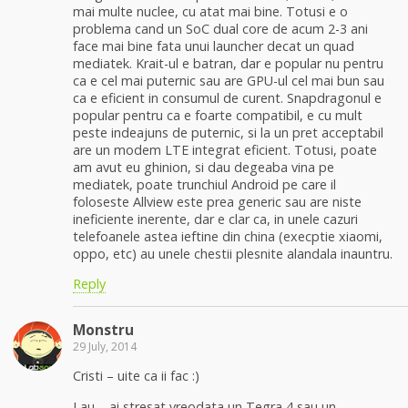
mai multe nuclee, cu atat mai bine. Totusi e o
problema cand un SoC dual core de acum 2-3 ani
face mai bine fata unui launcher decat un quad
mediatek. Krait-ul e batran, dar e popular nu pentru
ca e cel mai puternic sau are GPU-ul cel mai bun sau
ca e eficient in consumul de curent. Snapdragonul e
popular pentru ca e foarte compatibil, e cu mult
peste indeajuns de puternic, si la un pret acceptabil
are un modem LTE integrat eficient. Totusi, poate
am avut eu ghinion, si dau degeaba vina pe
mediatek, poate trunchiul Android pe care il
foloseste Allview este prea generic sau are niste
ineficiente inerente, dar e clar ca, in unele cazuri
telefoanele astea ieftine din china (execptie xiaomi,
oppo, etc) au unele chestii plesnite alandala inauntru.
Reply
Monstru
29 July, 2014
Cristi – uite ca ii fac :)
Lau – ai stresat vreodata un Tegra 4 sau un