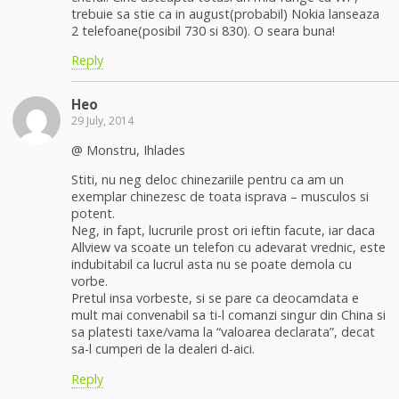
trebuie sa stie ca in august(probabil) Nokia lanseaza
2 telefoane(posibil 730 si 830). O seara buna!
Reply
Heo
29 July, 2014
@ Monstru, Ihlades
Stiti, nu neg deloc chinezariile pentru ca am un
exemplar chinezesc de toata isprava – musculos si
potent.
Neg, in fapt, lucrurile prost ori ieftin facute, iar daca
Allview va scoate un telefon cu adevarat vrednic, este
indubitabil ca lucrul asta nu se poate demola cu
vorbe.
Pretul insa vorbeste, si se pare ca deocamdata e
mult mai convenabil sa ti-l comanzi singur din China si
sa platesti taxe/vama la “valoarea declarata”, decat
sa-l cumperi de la dealeri d-aici.
Reply