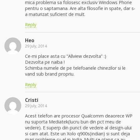
mica problema sa folosesc exclusiv Windows Phone
pentru o saptamana. Are alta filosofie in spate, dar s-
a maturizat suficient de mult.
Reply
Heo
29 July, 2014
Ce-mi place asta cu “Allview dezvolta” :)
Dezvolta pe naiba !
Schimba numele de pe telefoanele chinezilor si le
vand sub brand propriu.
Reply
Cristi
29 July, 2014
Acest telefon are procesor Qualcomm deaorece WP
nu suporta Mediatek(lucru bun din pct meu de
vedere). E superp din punct de vedere al design-ului
si cam atat. Este un Xolo q900s(indian) si sunt deja
mari probleme cu el in India. Multi se plang ca au