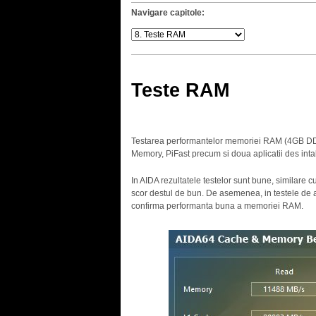
Navigare capitole:
Teste RAM
Testarea performantelor memoriei RAM (4GB DD
Memory, PiFast precum si doua aplicatii des intal
In AIDA rezultatele testelor sunt bune, similare c
scor destul de bun. De asemenea, in testele de
confirma performanta buna a memoriei RAM.