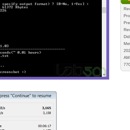
Rev
Pro
Pre
Rev
Did
Met
20
AMD
77