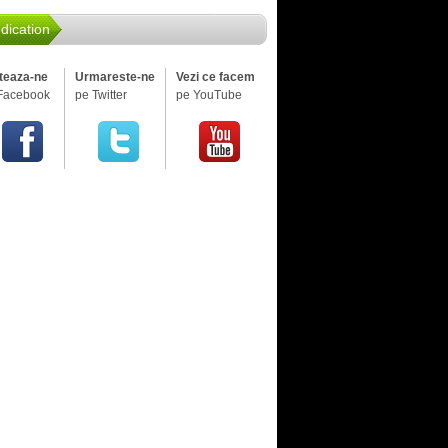
dication
iteaza-ne
Urmareste-ne
Vezi ce facem
Facebook
pe Twitter
pe YouTube