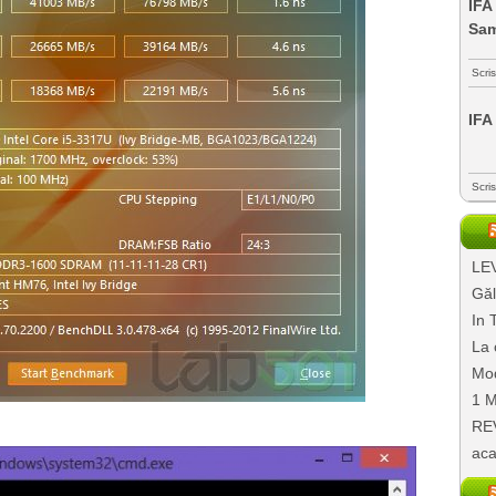
IFA
Sa
Scri
IFA
Scri
LEV
Găl
In 
La 
Mod
1 M
REV
aca