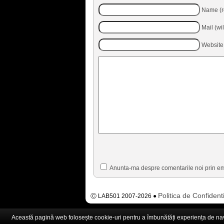
Name (r
Mail (wi
Website
Anunta-ma despre comentarile noi prin em
Politica de Confidenti
Ⓒ LAB501 2007-2026 ●
Această pagină web folosește cookie-uri pentru a îmbunătăți experiența de navig