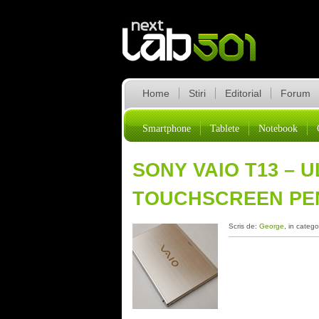
Home
Stiri
Editorial
Forum
Smartphone
Tablete
Notebook
SONY VAIO T13 – 
TOUCHSCREEN PE
Scris de:
George
, in catego