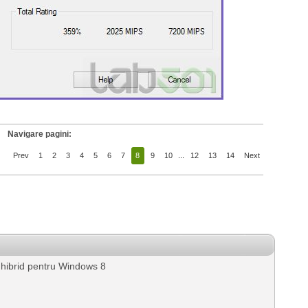
Navigare pagini:
Prev
1
2
3
4
5
6
7
8
9
10
...
12
13
14
Next
 hibrid pentru Windows 8