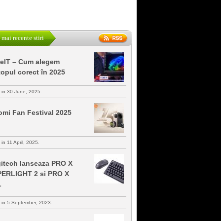
 mai recente stiri
keIT – Cum alegem
topul corect în 2025
s in 30 June, 2025.
omi Fan Festival 2025
 in 11 April, 2025.
itech lanseaza PRO X
ERLIGHT 2 si PRO X
L
s in 5 September, 2023.