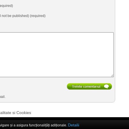
equired)
ll not be published) (required)
ail.
alitate si Cookies
Detalii
are și a asigura funcționalițăți adiționale.