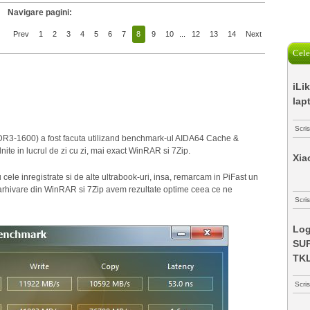
Navigare pagini:
Prev
1
2
3
4
5
6
7
8
9
10
...
12
13
14
Next
Cele
iLi
lap
Scri
R3-1600) a fost facuta utilizand benchmark-ul AIDA64 Cache &
nite in lucrul de zi cu zi, mai exact WinRAR si 7Zip.
Xia
u cele inregistrate si de alte ultrabook-uri, insa, remarcam in PiFast un
 arhivare din WinRAR si 7Zip avem rezultate optime ceea ce ne
Scris
Log
SUP
TK
Scri