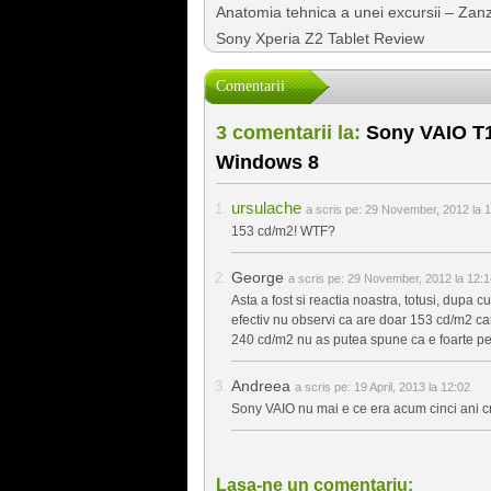
Anatomia tehnica a unei excursii – Zan
Sony Xperia Z2 Tablet Review
Comentarii
3 comentarii la:
Sony VAIO T1
Windows 8
ursulache
a scris pe:
29 November, 2012 la 1
153 cd/m2! WTF?
George
a scris pe:
29 November, 2012 la 12:1
Asta a fost si reactia noastra, totusi, dupa cu
efectiv nu observi ca are doar 153 cd/m2 cand
240 cd/m2 nu as putea spune ca e foarte perc
Andreea
a scris pe:
19 April, 2013 la 12:02
Sony VAIO nu mai e ce era acum cinci ani c
Lasa-ne un comentariu: