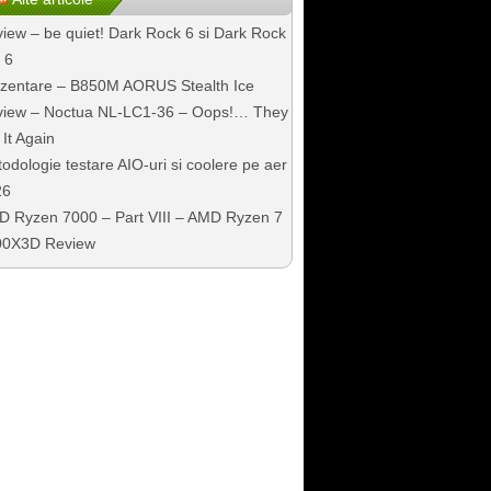
iew – be quiet! Dark Rock 6 si Dark Rock
 6
zentare – B850M AORUS Stealth Ice
iew – Noctua NL-LC1-36 – Oops!… They
 It Again
odologie testare AIO-uri si coolere pe aer
26
 Ryzen 7000 – Part VIII – AMD Ryzen 7
00X3D Review