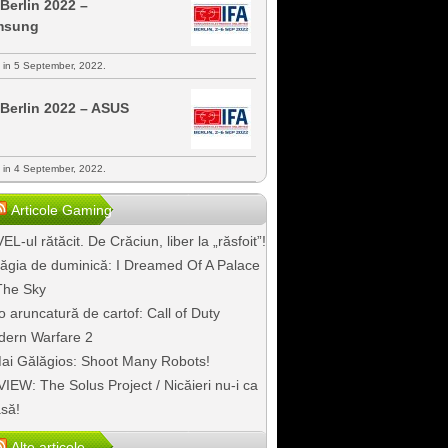
 Berlin 2022 –
msung
s in 5 September, 2022.
 Berlin 2022 – ASUS
s in 4 September, 2022.
Articole Gaming
EL-ul rătăcit. De Crăciun, liber la „răsfoit”!
ăgia de duminică: I Dreamed Of A Palace
The Sky
o aruncatură de cartof: Call of Duty
ern Warfare 2
ai Gălăgios: Shoot Many Robots!
IEW: The Solus Project / Nicăieri nu-i ca
să!
Alte articole