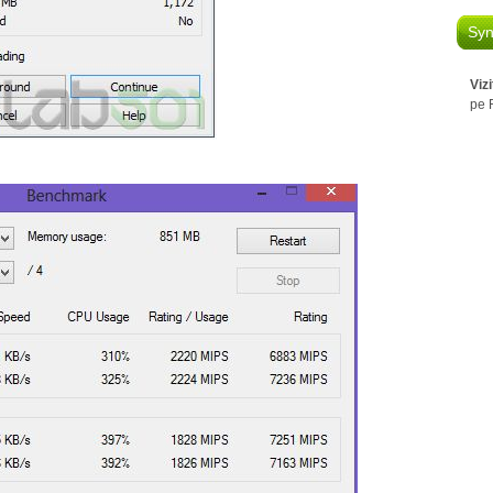
Syn
Viz
pe 