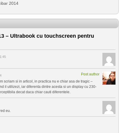
zibar 2014
3 – Ultrabook cu touchscreen pentru
1:45
Post author
4
m scriam si in articol, in practica nu e chiar asa de tragic –
 il utilizezi, iar diferenta dintre acesta si un display cu 230-
eptibila decat daca chiar cauti diferentele.
red eu.