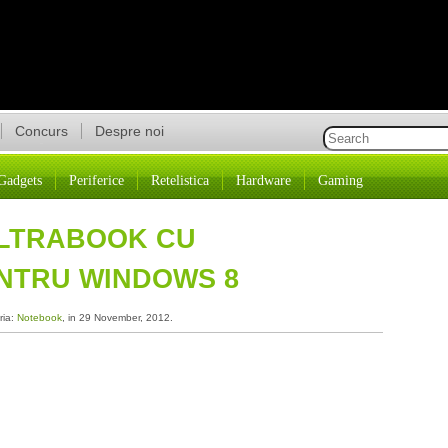
Concurs
Despre noi
Gadgets
Periferice
Retelistica
Hardware
Gaming
ULTRABOOK CU
NTRU WINDOWS 8
ria:
Notebook
, in 29 November, 2012.