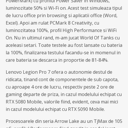
PowerMark) cu profilul Power Saver in Windows,
luminozitate 50% si Wi-Fi on. Acest test simuleaza tipul
de lucru office prin browsing si aplicatii office (Word,
Excel). Apoi am rulat PCMark 8 Creativity, cu
luminozitatea 100%, profil High Performance si WiFi
On. Nu in ultimul rand, m-am jucat World Of Tanks cu
aceleasi setari. Toate testele au fost lansate cu bateria
la 100%, finalizarea testului facandu-se in momenul in
care bateria se descarca in proportie de 81-84%.
Lenovo Legion Pro 7 ofera o autonomie destul de
ridicata, tinand cont de componentele de sub capota,
cu aproape 4 ore de lucru, respectiv peste 2 ore de
gaming departe de priza, in cazul modelului echipat cu
RTX 5080 Mobile, valorile fiind, evident, ceva mai mici
in cazul modelului echipat cu RTX 5090 Mobile.
Procesoarele din seria Arrow Lake au un TjMax de 105