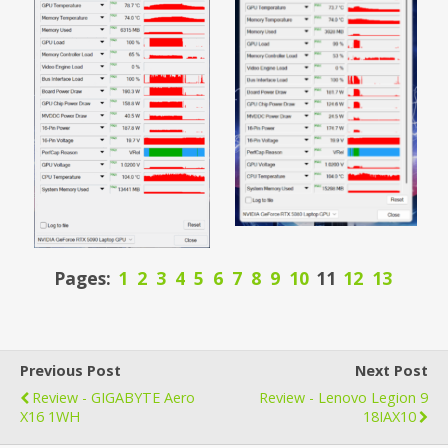
Pages:
1
2
3
4
5
6
7
8
9
10
11
12
13
Previous Post
Next Post
Review - GIGABYTE Aero
Review - Lenovo Legion 9
X16 1WH
18IAX10