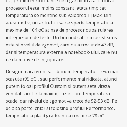
oC, profilul Performance fiind gandit in asa fel incat
procesorul este impins constant, atata timp cat
temperatura se mentine sub valoarea Tj Max. Din
acest motiv, nu ar trebui sa ne sperie temperatura
maxima de 104 oC atinsa de procesor dupa rularea
intregii suite de teste. Un bun indicator in acest sens
este si nivelul de zgomot, care nu a trecut de 47 dB,
dar si temperatura externa a notebook-ului, care nu
ne da motive de ingrijorare.
Desigur, daca vrem sa obtinem temperaturi ceva mai
scazute (95 oC), sau performante mai ridicate, atunci
putem folosi profilul Custom si putem seta viteza
ventilatoarelor la maxim, caz in care temperatura
scade, dar nivelul de zgomot va trece de 52-53 dB. Pe
de alta parte, chiar si folosind profilul Performance,
temperatura placii grafice nu a trecut de 78 oC.