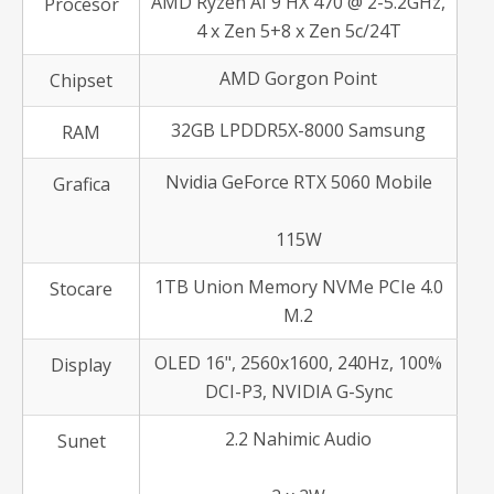
AMD Ryzen AI 9 HX 470 @ 2-5.2GHz,
Procesor
4 x Zen 5+8 x Zen 5c/24T
AMD Gorgon Point
Chipset
32GB LPDDR5X-8000 Samsung
RAM
Nvidia GeForce RTX 5060 Mobile
Grafica
115W
1TB Union Memory NVMe PCIe 4.0
Stocare
M.2
OLED 16", 2560x1600, 240Hz, 100%
Display
DCI-P3, NVIDIA G-Sync
2.2 Nahimic Audio
Sunet