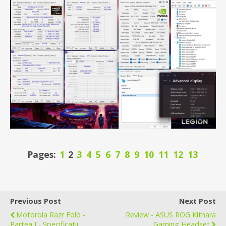
Pages:
1
2
3
4
5
6
7
8
9
10
11
12
13
Previous Post
Next Post
Motorola Razr Fold -
Review - ASUS ROG Kithara
Partea I - Specificatii,
Gaming Headset