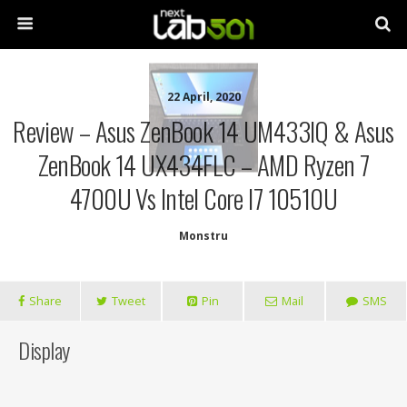
22 April, 2020
Review – Asus ZenBook 14 UM433IQ & Asus
ZenBook 14 UX434FLC – AMD Ryzen 7
4700U Vs Intel Core I7 10510U
Monstru
Share
Tweet
Pin
Mail
SMS
Display