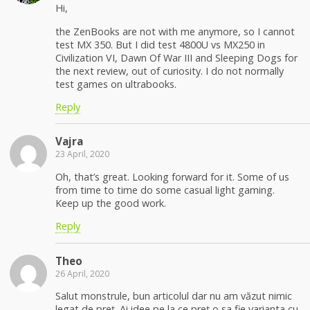
Hi,
the ZenBooks are not with me anymore, so I cannot
test MX 350. But I did test 4800U vs MX250 in
Civilization VI, Dawn Of War III and Sleeping Dogs for
the next review, out of curiosity. I do not normally
test games on ultrabooks.
Reply
Vajra
23 April, 2020
Oh, that’s great. Looking forward for it. Some of us
from time to time do some casual light gaming.
Keep up the good work.
Reply
Theo
26 April, 2020
Salut monstrule, bun articolul dar nu am văzut nimic
legat de preț. Ai idee pe la ce preț o sa fie varianta cu