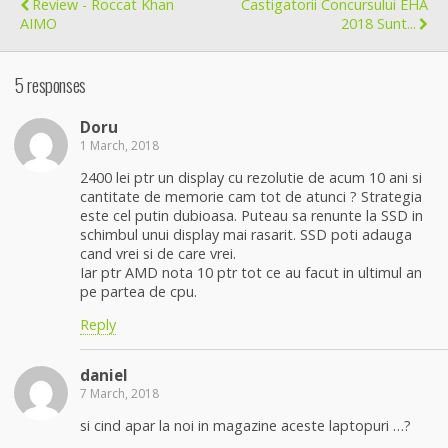
Review - Roccat Khan
Castigatorii Concursului EHA
AIMO
2018 Sunt...
5 responses
Doru
1 March, 2018
2400 lei ptr un display cu rezolutie de acum 10 ani si
cantitate de memorie cam tot de atunci ? Strategia
este cel putin dubioasa. Puteau sa renunte la SSD in
schimbul unui display mai rasarit. SSD poti adauga
cand vrei si de care vrei.
Iar ptr AMD nota 10 ptr tot ce au facut in ultimul an
pe partea de cpu.
Reply
daniel
7 March, 2018
si cind apar la noi in magazine aceste laptopuri …?