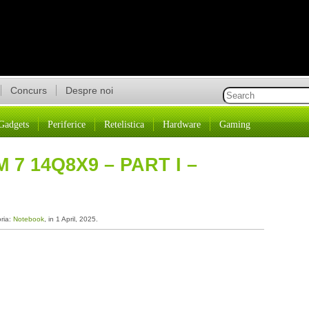
Concurs
Despre noi
Gadgets
Periferice
Retelistica
Hardware
Gaming
7 14Q8X9 – PART I –
oria:
Notebook
, in 1 April, 2025.