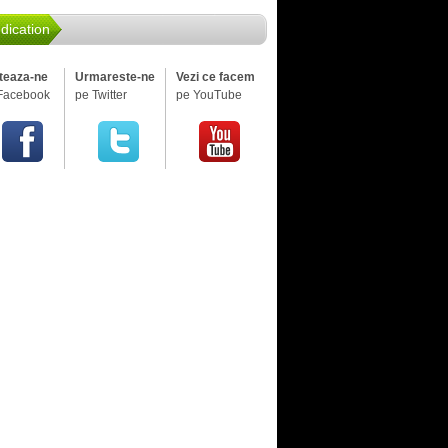
dication
iteaza-ne
Urmareste-ne
Vezi ce facem
Facebook
pe Twitter
pe YouTube