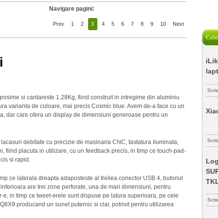
Navigare pagini:
Prev
1
2
3
4
5
6
7
8
9
10
Next
Cele
i
iLi
lap
Scri
me si cantareste 1.28Kg, fiind construit in intregime din aluminiu
gura varianta de culoare, mai precis Cosmic blue. Avem de-a face cu un
Xia
a, dar care ofera un display de dimensiuni generoase pentru un
Scris
 lacasuri debitate cu precizie de masinaria CNC, tastatura iluminata,
 fiind placuta in utilizare, cu un feedback precis, in timp ce touch-pad-
is si rapid.
Log
SUP
imp ce laterala dreapta adaposteste al treilea conector USB 4, butonul
TK
 inferioara are trei zone perforate, una de mari dimensiuni, pentru
-e, in timp ce tweet-erele sunt dispuse pe latura superioara, pe cele
Scri
4Q8X9 producand un sunet puternic si clar, potrivit pentru utilizarea