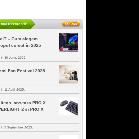
 mai recente stiri
keIT – Cum alegem
topul corect în 2025
s in 30 June, 2025.
omi Fan Festival 2025
 in 11 April, 2025.
itech lanseaza PRO X
ERLIGHT 2 si PRO X
L
s in 5 September, 2023.