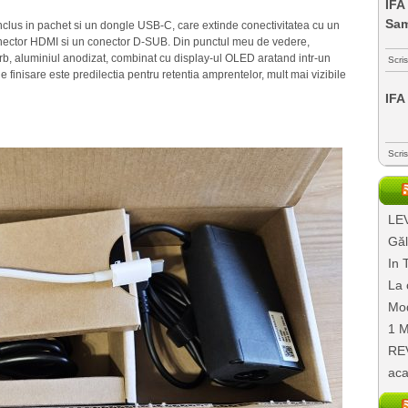
IFA
Sa
nclus in pachet si un dongle USB-C, care extinde conectivitatea cu un
onector HDMI si un conector D-SUB. Din punctul meu de vedere,
, aluminiul anodizat, combinat cu display-ul OLED aratand intr-un
Scri
e finisare este predilectia pentru retentia amprentelor, mult mai vizibile
IFA
Scri
LEV
Găl
In 
La 
Mod
1 M
REV
aca