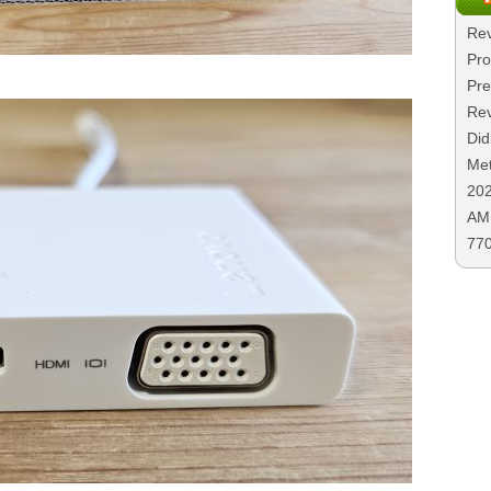
Rev
Pro
Pre
Rev
Did
Met
20
AMD
77