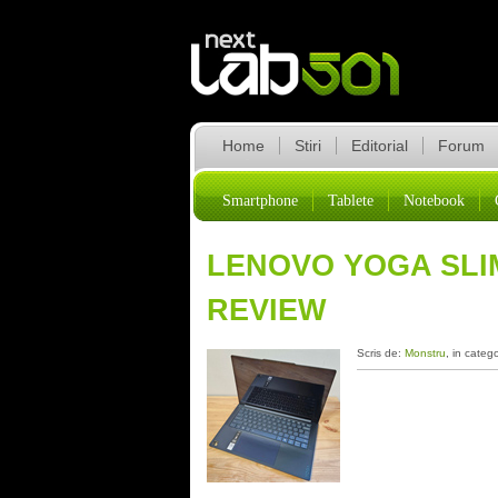
Home
Stiri
Editorial
Forum
Smartphone
Tablete
Notebook
LENOVO YOGA SLIM 
REVIEW
Scris de:
Monstru
, in categ