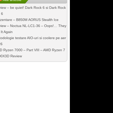
iew – be quiet! Dark Rock 6 si Dark Rock
 6
zentare – B850M AORUS Stealth Ice
iew – Noctua NL-LC1-36 – Oops!… They
 It Again
odologie testare AIO-uri si coolere pe aer
26
 Ryzen 7000 – Part VIII – AMD Ryzen 7
00X3D Review