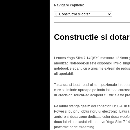
Navigare capitole:
Constructie si dotar
Lenovo Yoga Slim 7 14Q8X9 masoara 12.9mm grosi
anodizat. Notebook-ul este disponibil intr-o sin
notebook elegant, cu o grosime extrem de redus
ultraportabil.
Tastatura si touch-pad-ul sunt pozionate in doua
care se intinde aproape pe toata latimea carcasei,
ul Precision TouchPad acoperit cu sticla este prec
Pe latura stanga gasim doi conectori USB 4, in t
Power si butonul obturatorului electronic. Latura
aerisire si doua zone dedicate celor doua woofer
doua laturi alte tastaturii, Lenovo Yoga Slim 7 1
platformelor de streaming.