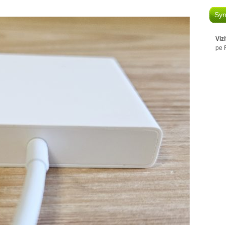
Syn
Viz
pe 