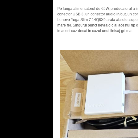
Pe langa alimentatorul de 65W, producatorul a i
conector USB 3, un conector audio in/out, un c
Lenovo Yoga Slim 7 14Q8X9 arata absolut superb
mare fel. Singurul punct nevralgic al acestui tip d
in acest caz decat in cazul unui finisaj gri mat.