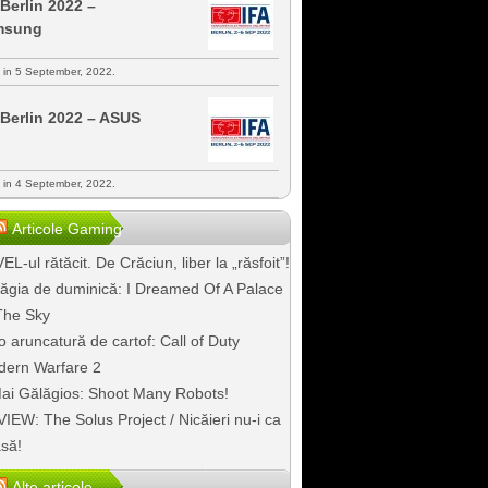
 Berlin 2022 –
msung
s in 5 September, 2022.
 Berlin 2022 – ASUS
s in 4 September, 2022.
Articole Gaming
EL-ul rătăcit. De Crăciun, liber la „răsfoit”!
ăgia de duminică: I Dreamed Of A Palace
The Sky
o aruncatură de cartof: Call of Duty
ern Warfare 2
ai Gălăgios: Shoot Many Robots!
IEW: The Solus Project / Nicăieri nu-i ca
să!
Alte articole