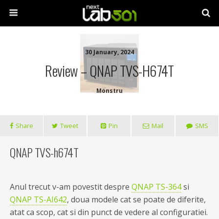
30 January, 2024
Review – QNAP TVS-H674T
Monstru
Share
Tweet
Pin
Mail
SMS
QNAP TVS-h674T
Anul trecut v-am povestit despre
QNAP TS-364
si
QNAP TS-AI642
, doua modele cat se poate de diferite,
atat ca scop, cat si din punct de vedere al configuratiei.