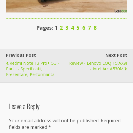
Pages: 1
2
3
4
5
6
7
8
Previous Post
Next Post
Redmi Note 13 Pro+ 5G -
Review - Lenovo LOQ 15IAX9I
Part I - Specificatii,
- Intel Arc A530M
Prezentare, Performanta
Leave a Reply
Your email address will not be published.
Required
fields are marked
*