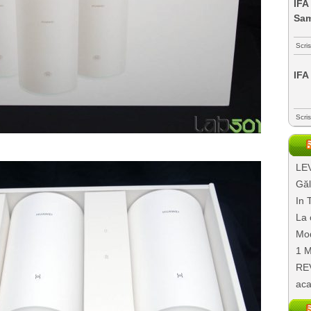
IFA
Sa
Scri
IFA
Scri
LEV
Găl
In 
La 
Mod
1 M
REV
aca