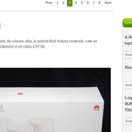
Prev
1
2
3
4
5
6
7
8
Next
Cele
i
iLi
gant, de culoare alba, in pachet fiind incluse routerele, cate un
lap
izatorului si un cablu CAT 5E.
Scri
Xia
Scris
Log
SUP
TK
Scri