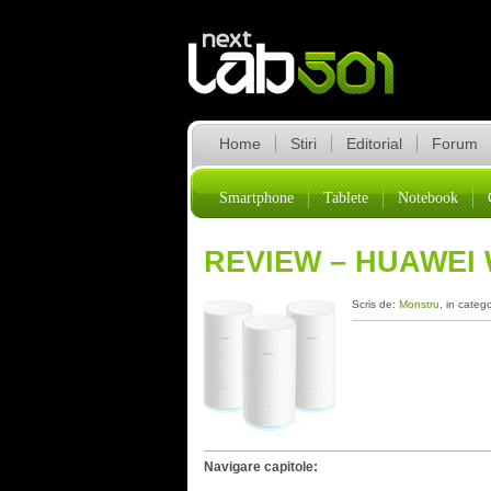
Home
Stiri
Editorial
Forum
Smartphone
Tablete
Notebook
REVIEW – HUAWEI 
Scris de:
Monstru
, in categ
Navigare capitole: