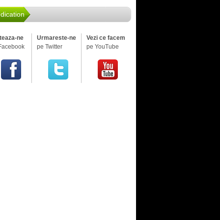
dication
iteaza-ne
Urmareste-ne
Vezi ce facem
Facebook
pe Twitter
pe YouTube