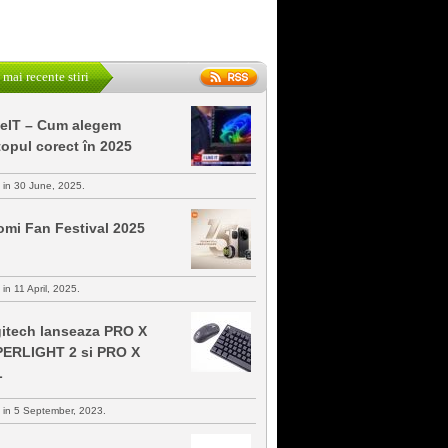
 mai recente stiri
keIT – Cum alegem
topul corect în 2025
s in 30 June, 2025.
omi Fan Festival 2025
 in 11 April, 2025.
itech lanseaza PRO X
ERLIGHT 2 si PRO X
L
s in 5 September, 2023.