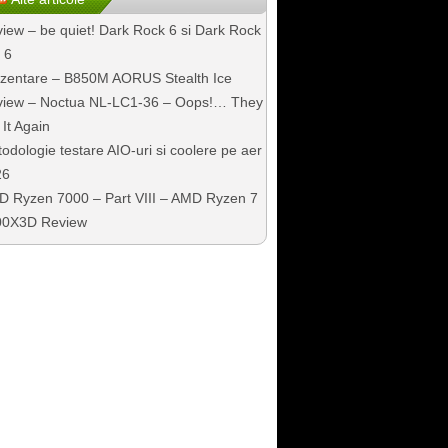
iew – be quiet! Dark Rock 6 si Dark Rock
 6
zentare – B850M AORUS Stealth Ice
iew – Noctua NL-LC1-36 – Oops!… They
 It Again
odologie testare AIO-uri si coolere pe aer
26
 Ryzen 7000 – Part VIII – AMD Ryzen 7
00X3D Review