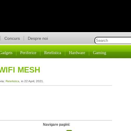
Concurs
Despre noi
Gadgets
Periferice
Retelistica
Hardware
Gaming
WIFI MESH
oria:
Retelistica
, in 22 April, 2021.
Navigare pagini: