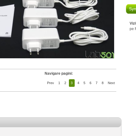
Syn
Viz
pe 
Navigare pagini:
Prev
1
2
3
4
5
6
7
8
Next