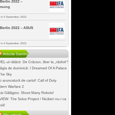
 Berlin 2022 –
msung
s in 5 September, 2022.
 Berlin 2022 – ASUS
s in 4 September, 2022.
Articole Gaming
EL-ul rătăcit. De Crăciun, liber la „răsfoit”!
ăgia de duminică: I Dreamed Of A Palace
The Sky
o aruncatură de cartof: Call of Duty
ern Warfare 2
ai Gălăgios: Shoot Many Robots!
IEW: The Solus Project / Nicăieri nu-i ca
să!
Alte articole