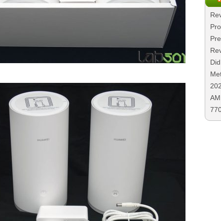
Rev
Pro
Pre
Rev
Did
Met
20
AMD
77