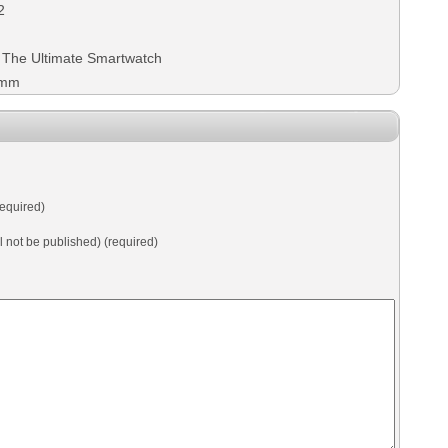
2
The Ultimate Smartwatch
6mm
equired)
ll not be published) (required)