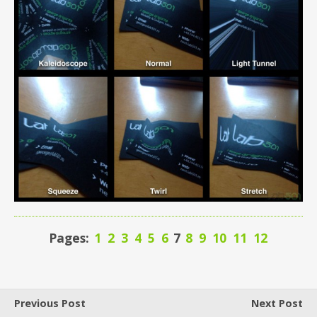
Pages:
1
2
3
4
5
6
7
8
9
10
11
12
Previous Post
Next Post