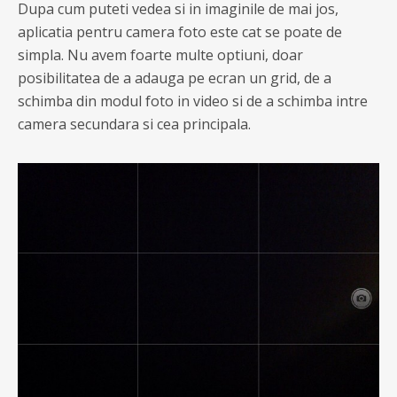
Dupa cum puteti vedea si in imaginile de mai jos,
aplicatia pentru camera foto este cat se poate de
simpla. Nu avem foarte multe optiuni, doar
posibilitatea de a adauga pe ecran un grid, de a
schimba din modul foto in video si de a schimba intre
camera secundara si cea principala.