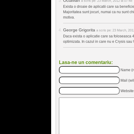
Octavian
a scris pe:
23 March, 2012 la 07:48
Exista o droaie de aplicatii care sa benefici
Majoritatea sunt jocuri, numai ca nu sunt chia
motiva.
George Grigorita
a scris pe:
23 March, 2012
Daca exista o aplicatie care sa foloseasca 
optimizata. In cazul in care nu e Crysis sau
Lasa-ne un comentariu:
Name (r
Mail (wi
Website