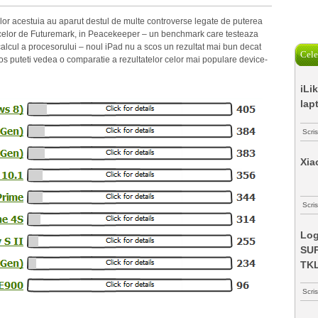
iilor acestuia au aparut destul de multe controverse legate de puterea
celor de Futuremark, in Peacekeeper – un benchmark care testeaza
e calcul a procesorului – noul iPad nu a scos un rezultat mai bun decat
Cele
jos puteti vedea o comparatie a rezultatelor celor mai populare device-
iLi
lap
Scri
Xia
Scris
Log
SUP
TK
Scri