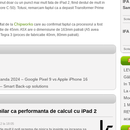
IFA
ut doar cu un punct mai mult fata de iPad 2, fiind destul de mult in
Sa
ore C-50). Totusi, remarcam faptul ca a depasit Transformer Prime
Scri
Chipworks
lat de la
care au confirmat faptul ca procesorul a fost
atie de 45nm. A5X are o dimensiune de 163mm patrati (A5 avea
IFA
 Tegra 3 (proces de fabricatie 40nm, 80mm patrati).
Scri
LEV
Găl
ilanda 2024 – Google Pixel 9 vs Apple iPhone 16
In 
e – Smart Back-up solutions
La 
Mod
1 M
ilar ca performanta de calcul cu iPad 2
REV
aca
2 la 18:05
 de mult il poti rezema de pisica ta inainte sa inceapa sa