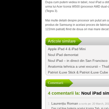
Dupa cum putem vedea in tabel, noul iPad a obtin
urma lui Acer Iconia W500 (procesor AMD dual-c
(Tegra 3).
Mai multe detalii despre procesor am putut am af
produs de Samsung in acelasi proces de fabric
122mm patrati) fiind de doua ori mai mare decat
Articole similare
Apple iPad 4 & iPad Mini
Noul iPad demontat
Noul iPad – in direct din San Francisco
Anatomia tehnica a unei excursii – Tha
Patriot iLuxe Stick & Patriot iLuxe Cub
Comentarii
4 comentarii la:
Noul iPad sim
Laurențiu Roman
a scris pe:
20 March, 201
Dar cat tine bateria acelui Iconia Tab, si cat