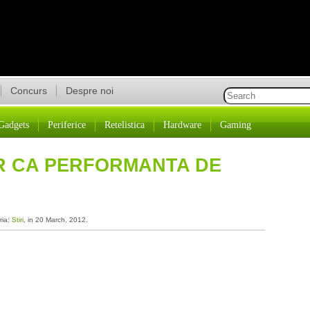
Concurs
Despre noi
Gadgets
Periferice
Retelistica
Hardware
Gaming
AR CA PERFORMANTA DE
ria:
Stiri
, in 20 March, 2012.