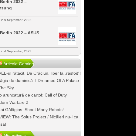
 Berlin 2022 –
msung
s in 5 September, 2022.
 Berlin 2022 – ASUS
s in 4 September, 2022.
Articole Gaming
EL-ul rătăcit. De Crăciun, liber la „răsfoit”!
ăgia de duminică: I Dreamed Of A Palace
The Sky
o aruncatură de cartof: Call of Duty
ern Warfare 2
ai Gălăgios: Shoot Many Robots!
IEW: The Solus Project / Nicăieri nu-i ca
să!
Alte articole