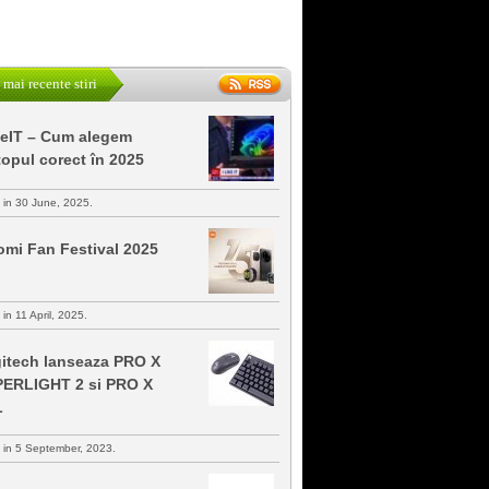
 mai recente stiri
keIT – Cum alegem
topul corect în 2025
s in 30 June, 2025.
omi Fan Festival 2025
 in 11 April, 2025.
itech lanseaza PRO X
ERLIGHT 2 si PRO X
L
s in 5 September, 2023.