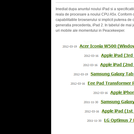
Imediat dupa anuntul noului iPad si a specificat
reala de procesare a noului CPU A5x. Conform 
capabilitatiile browserului si implicit puterea d
generatia precedenta, iPad 2. In tabelul de mai 
uri mobile ale momentului in Peacekeeper.