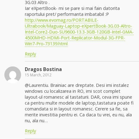
3G.03 Altro .
Iar eXpertBook- mi se pare si mai fain datorita
raportului pret/ performanta imbatabil :P
http://www.evomag.ro/PORTABILE-
Ultrabook/Maguay-Laptop-eXpertBook-3G.03-Altro-
Intel-Core2-Duo-SU9600-13.3-3GB-120GB-Intel-GMA-
4500MHD-HDMI-Port-Replicator-Modul-3G-FPR-
Win7-Pro-73139.html
Reply
Dragos Bostina
15 March, 2012
@Laurentiu. Brainiac are dreptate. Desi imi instalez
windows cu localizarea in RO, imi scot complet
layout-ul romanesc al tastaturii. DAR, ceva imi spune
ca pentru multe modele de laptop,tastatura poate fi
comandata si in layout romanesc. Cerere sa fie, sa
merite investitia pentru ei. Ca daca tu vrei, eu nu, ala
nu, ala nu…
Reply