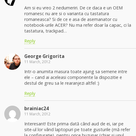
Am si eu vreo 2 nedumeriri. De ce daca e un OEM
romanesc nu are si o varianta cu tastatura
romaneasca? Si de ce e asa de asemanator cu
notebook-urile ACER? Nu ma refer doar la capac, ci la
tastatura, trackpad…
Reply
George Grigorita
11 March, 2012
Intr-o anumita masura toate ajung sa semene intre
ele – cand ai aceleasi componente la dispozitie e
destul de greu sa le rearanjezi altfel :)
Reply
brainiac24
11 March, 2012
Interesant! Este prima dată când aud de ei, iar pe
site-ul lor vând laptopuri pe toate gusturile (mă refer
la configurație), pentru orice buzunar (chiar și unul