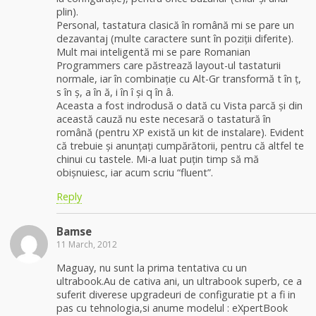
plin).
Personal, tastatura clasică în română mi se pare un
dezavantaj (multe caractere sunt în poziții diferite).
Mult mai inteligentă mi se pare Romanian
Programmers care păstrează layout-ul tastaturii
normale, iar în combinație cu Alt-Gr transformă t în ț,
s în ș, a în ă, i în î și q în â.
Aceasta a fost indrodusă o dată cu Vista parcă și din
această cauză nu este necesară o tastatură în
română (pentru XP există un kit de instalare). Evident
că trebuie și anunțați cumpărătorii, pentru că altfel te
chinui cu tastele. Mi-a luat puțin timp să mă
obișnuiesc, iar acum scriu “fluent”.
Reply
Bamse
11 March, 2012
Maguay, nu sunt la prima tentativa cu un
ultrabook.Au de cativa ani, un ultrabook superb, ce a
suferit diverese upgradeuri de configuratie pt a fi in
pas cu tehnologia,si anume modelul : eXpertBook