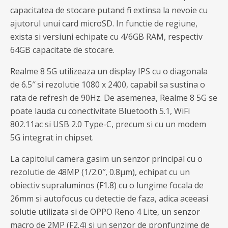
capacitatea de stocare putand fi extinsa la nevoie cu
ajutorul unui card microSD. In functie de regiune,
exista si versiuni echipate cu 4/6GB RAM, respectiv
64GB capacitate de stocare.
Realme 8 5G utilizeaza un display IPS cu o diagonala
de 6.5″ si rezolutie 1080 x 2400, capabil sa sustina o
rata de refresh de 90Hz. De asemenea, Realme 8 5G se
poate lauda cu conectivitate Bluetooth 5.1, WiFi
802.11ac si USB 2.0 Type-C, precum si cu un modem
5G integrat in chipset.
La capitolul camera gasim un senzor principal cu o
rezolutie de 48MP (1/2.0″, 0.8µm), echipat cu un
obiectiv supraluminos (F1.8) cu o lungime focala de
26mm si autofocus cu detectie de faza, adica aceeasi
solutie utilizata si de OPPO Reno 4 Lite, un senzor
macro de 2MP (F2.4) si un senzor de pronfunzime de