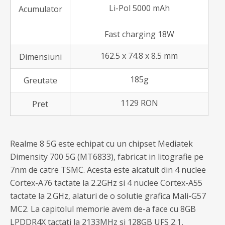
Li-Pol 5000 mAh
Acumulator
Fast charging 18W
162.5 x 74.8 x 8.5 mm
Dimensiuni
185g
Greutate
1129 RON
Pret
Realme 8 5G este echipat cu un chipset Mediatek
Dimensity 700 5G (MT6833), fabricat in litografie pe
7nm de catre TSMC. Acesta este alcatuit din 4 nuclee
Cortex-A76 tactate la 2.2GHz si 4 nuclee Cortex-A55
tactate la 2.GHz, alaturi de o solutie grafica Mali-G57
MC2. La capitolul memorie avem de-a face cu 8GB
LPDDR4X tactati la 2133MHz si 128GB UFS 2.1,