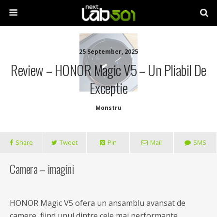
25 September, 2025
Review – HONOR Magic V5 – Un Pliabil De
Exceptie
Monstru
Share
Tweet
Pin
Mail
SMS
Camera – imagini
HONOR Magic V5 ofera un ansamblu avansat de
camere, fiind unul dintre cele mai performante