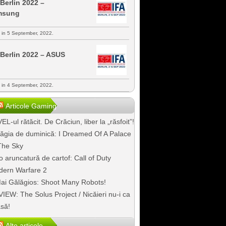
 Berlin 2022 –
msung
s in 5 September, 2022.
 Berlin 2022 – ASUS
s in 4 September, 2022.
Articole Gaming
EL-ul rătăcit. De Crăciun, liber la „răsfoit”!
ăgia de duminică: I Dreamed Of A Palace
The Sky
o aruncatură de cartof: Call of Duty
ern Warfare 2
ai Gălăgios: Shoot Many Robots!
IEW: The Solus Project / Nicăieri nu-i ca
să!
Alte articole