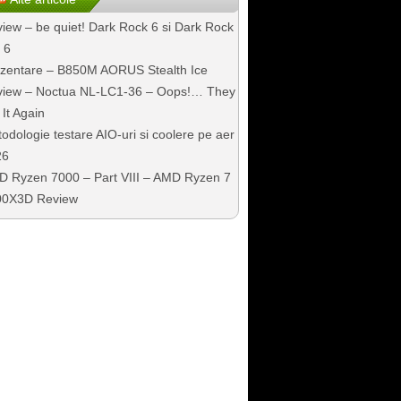
iew – be quiet! Dark Rock 6 si Dark Rock
 6
zentare – B850M AORUS Stealth Ice
iew – Noctua NL-LC1-36 – Oops!… They
 It Again
odologie testare AIO-uri si coolere pe aer
26
 Ryzen 7000 – Part VIII – AMD Ryzen 7
00X3D Review