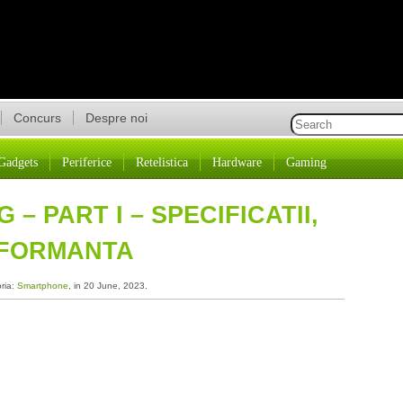
Concurs
Despre noi
Gadgets
Periferice
Retelistica
Hardware
Gaming
 – PART I – SPECIFICATII,
RFORMANTA
oria:
Smartphone
, in 20 June, 2023.