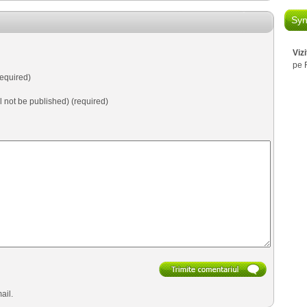
Syn
Viz
pe 
equired)
ll not be published) (required)
ail.