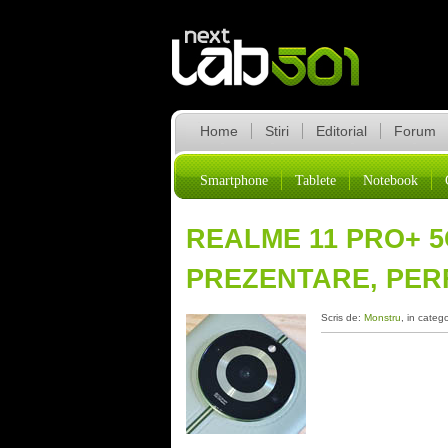
Home
Stiri
Editorial
Forum
Smartphone
Tablete
Notebook
REALME 11 PRO+ 5G
PREZENTARE, PE
Scris de:
Monstru
, in categ