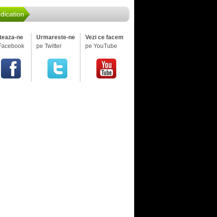
dication
iteaza-ne
Urmareste-ne
Vezi ce facem
Facebook
pe Twitter
pe YouTube