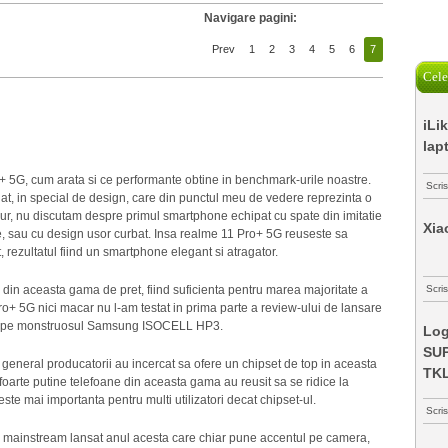
Navigare pagini:
Prev
1
2
3
4
5
6
7
Cele
iLi
lap
o+ 5G, cum arata si ce performante obtine in benchmark-urile noastre.
Scri
at, in special de design, care din punctul meu de vedere reprezinta o
ur, nu discutam despre primul smartphone echipat cu spate din imitatie
Xia
e, sau cu design usor curbat. Insa realme 11 Pro+ 5G reuseste sa
, rezultatul fiind un smartphone elegant si atragator.
din aceasta gama de pret, fiind suficienta pentru marea majoritate a
Scris
1 Pro+ 5G nici macar nu l-am testat in prima parte a review-ului de lansare
zata pe monstruosul Samsung ISOCELL HP3.
Log
SUP
 general producatorii au incercat sa ofere un chipset de top in aceasta
TK
 foarte putine telefoane din aceasta gama au reusit sa se ridice la
 este mai importanta pentru multi utilizatori decat chipset-ul.
Scri
on mainstream lansat anul acesta care chiar pune accentul pe camera,