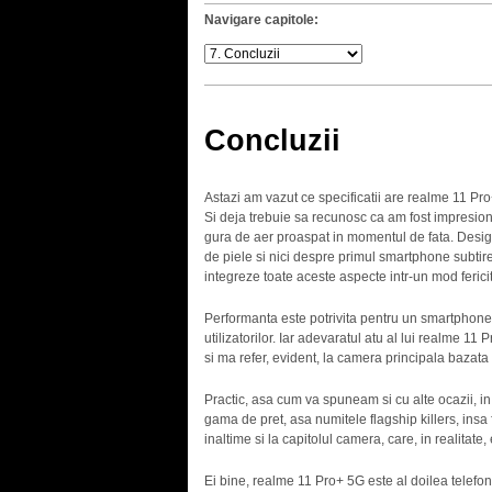
Navigare capitole:
Concluzii
Astazi am vazut ce specificatii are realme 11 Pr
Si deja trebuie sa recunosc ca am fost impresion
gura de aer proaspat in momentul de fata. Desig
de piele si nici despre primul smartphone subtir
integreze toate aceste aspecte intr-un mod fericit
Performanta este potrivita pentru un smartphone 
utilizatorilor. Iar adevaratul atu al lui realme 1
si ma refer, evident, la camera principala ba
Practic, asa cum va spuneam si cu alte ocazii, in
gama de pret, asa numitele flagship killers, insa
inaltime si la capitolul camera, care, in realitate,
Ei bine, realme 11 Pro+ 5G este al doilea telef