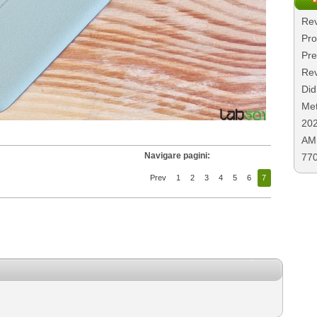
Rev
Pro
Pre
Rev
Did
Met
20
AMD
Navigare pagini:
77
Prev
1
2
3
4
5
6
7