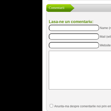
Comentarii
Lasa-ne un comentariu:
Name (r
Mail (wi
Website
Anunta-ma despre comentarile noi prin em