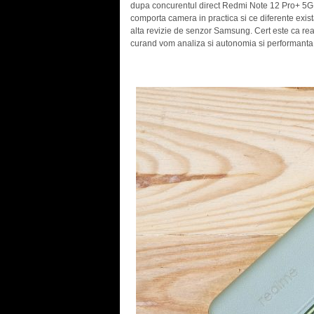
dupa concurentul direct Redmi Note 12 Pro+ 5G,
comporta camera in practica si ce diferente exist
alta revizie de senzor Samsung. Cert este ca re
curand vom analiza si autonomia si performanta 