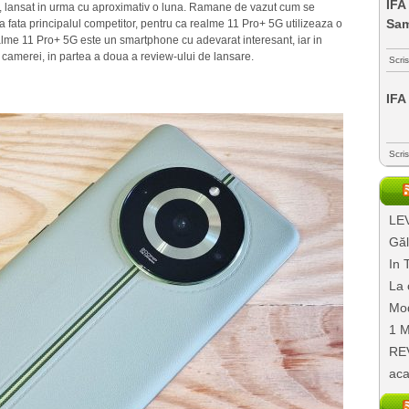
IFA
 lansat in urma cu aproximativ o luna. Ramane de vazut cum se
Sa
a fata principalul competitor, pentru ca realme 11 Pro+ 5G utilizeaza o
alme 11 Pro+ 5G este un smartphone cu adevarat interesant, iar in
camerei, in partea a doua a review-ului de lansare.
Scri
IFA
Scri
LEV
Găl
In 
La 
Mod
1 M
REV
aca