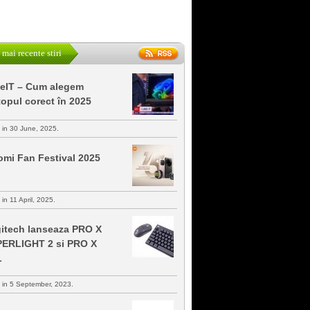
 mai recente stiri
keIT – Cum alegem
topul corect în 2025
s in 30 June, 2025.
omi Fan Festival 2025
 in 11 April, 2025.
itech lanseaza PRO X
ERLIGHT 2 si PRO X
L
s in 5 September, 2023.