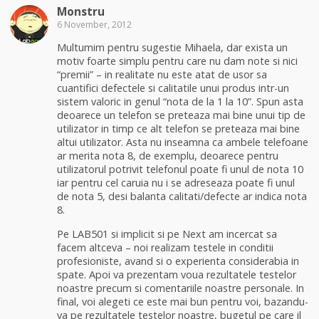
Monstru
6 November, 2012
Multumim pentru sugestie Mihaela, dar exista un
motiv foarte simplu pentru care nu dam note si nici
“premii” – in realitate nu este atat de usor sa
cuantifici defectele si calitatile unui produs intr-un
sistem valoric in genul “nota de la 1 la 10”. Spun asta
deoarece un telefon se preteaza mai bine unui tip de
utilizator in timp ce alt telefon se preteaza mai bine
altui utilizator. Asta nu inseamna ca ambele telefoane
ar merita nota 8, de exemplu, deoarece pentru
utilizatorul potrivit telefonul poate fi unul de nota 10
iar pentru cel caruia nu i se adreseaza poate fi unul
de nota 5, desi balanta calitati/defecte ar indica nota
8.
Pe LAB501 si implicit si pe Next am incercat sa
facem altceva – noi realizam testele in conditii
profesioniste, avand si o experienta considerabia in
spate. Apoi va prezentam voua rezultatele testelor
noastre precum si comentariile noastre personale. In
final, voi alegeti ce este mai bun pentru voi, bazandu-
va pe rezultatele testelor noastre, bugetul pe care il