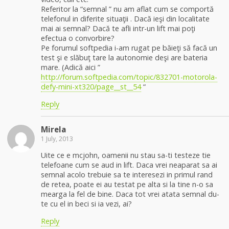
Referitor la “semnal ” nu am aflat cum se comportă
telefonul in diferite situaţii . Dacă ieşi din localitate
mai ai semnal? Dacă te afli intr-un lift mai poţi
efectua o convorbire?
Pe forumul softpedia i-am rugat pe băieţi să facă un
test şi e slăbuţ tare la autonomie deşi are bateria
mare. (Adică aici ”
http://forum.softpedia.com/topic/832701-motorola-
defy-mini-xt320/page__st__54
“
Reply
Mirela
1 July, 2013
Uite ce e mcjohn, oamenii nu stau sa-ti testeze tie
telefoane cum se aud in lift. Daca vrei neaparat sa ai
semnal acolo trebuie sa te interesezi in primul rand
de retea, poate ei au testat pe alta si la tine n-o sa
mearga la fel de bine. Daca tot vrei atata semnal du-
te cu el in beci si ia vezi, ai?
Reply