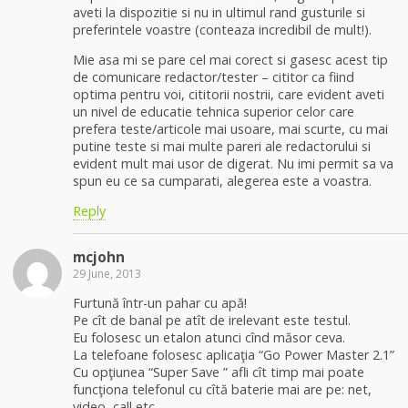
aveti la dispozitie si nu in ultimul rand gusturile si
preferintele voastre (conteaza incredibil de mult!).
Mie asa mi se pare cel mai corect si gasesc acest tip
de comunicare redactor/tester – cititor ca fiind
optima pentru voi, cititorii nostrii, care evident aveti
un nivel de educatie tehnica superior celor care
prefera teste/articole mai usoare, mai scurte, cu mai
putine teste si mai multe pareri ale redactorului si
evident mult mai usor de digerat. Nu imi permit sa va
spun eu ce sa cumparati, alegerea este a voastra.
Reply
mcjohn
29 June, 2013
Furtună într-un pahar cu apă!
Pe cît de banal pe atît de irelevant este testul.
Eu folosesc un etalon atunci cînd măsor ceva.
La telefoane folosesc aplicaţia “Go Power Master 2.1”
Cu opţiunea “Super Save ” afli cît timp mai poate
funcţiona telefonul cu cîtă baterie mai are pe: net,
video, call etc.