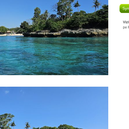
Syn
Viz
pe 