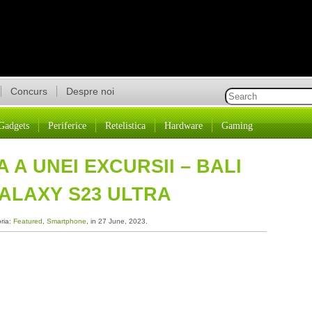
Concurs
Despre noi
Gadgets
Periferice
Retelistica
Hardware
Gaming
 A UNEI EXCURSII – BALI
GALAXY S23 ULTRA
oria:
Featured
,
Smartphone
, in 27 June, 2023.