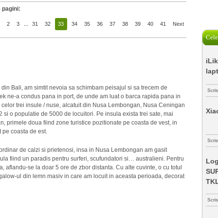
 pagini:
1
2
3
...
31
32
33
34
35
36
37
38
39
40
41
Next
Cele
iLi
lap
din Bali, am simtit nevoia sa schimbam peisajul si sa trecem de
Scri
dek ne-a condus pana in port, de unde am luat o barca rapida pana in
celor trei insule / nuse, alcatuit din Nusa Lembongan, Nusa Ceningan
Xia
i o populatie de 5000 de locuitori. Pe insula exista trei sate, mai
primele doua fiind zone turistice pozitionate pe coasta de vest, in
at pe coasta de est.
Scris
rdinar de calzi si prietenosi, insa in Nusa Lembongan am gasit
ula fiind un paradis pentru surferi, scufundatori si… australieni. Pentru
Log
a, aflandu-se la doar 5 ore de zbor distanta. Cu alte cuvinte, o cu totul
SUP
galow-ul din lemn masiv in care am locuit in aceasta perioada, decorat
TK
Scri