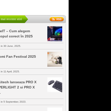
 mai recente stiri
keIT – Cum alegem
topul corect în 2025
s in 30 June, 2025.
omi Fan Festival 2025
 in 11 April, 2025.
itech lanseaza PRO X
ERLIGHT 2 si PRO X
L
s in 5 September, 2023.