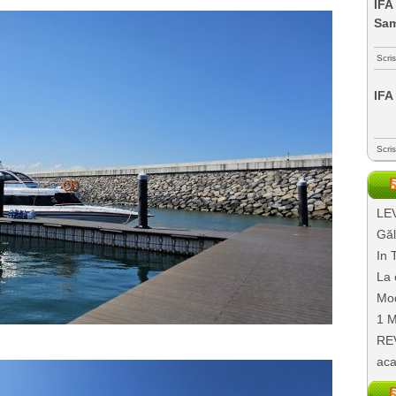
IFA
Sa
Scri
IFA
Scri
LEV
Găl
In 
La 
Mod
1 M
REV
aca