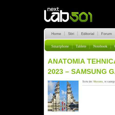
Home
Stiri
Editorial
Forum
Smartphone
Tablete
Notebook
ANATOMIA TEHNICA
2023 – SAMSUNG 
Scris de:
Monstru
, in categ