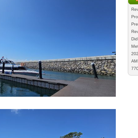
Rev
Pro
Pre
Rev
Did
Met
20
AMD
77