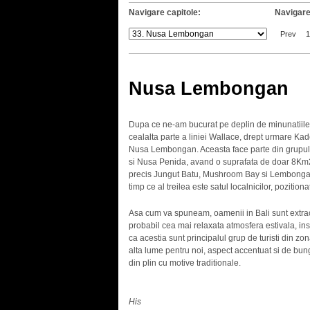
Navigare capitole:
Navigare
Prev
Nusa Lembongan
Dupa ce ne-am bucurat pe deplin de minunatiile 
cealalta parte a liniei Wallace, drept urmare Ka
Nusa Lembongan. Aceasta face parte din grupul 
si Nusa Penida, avand o suprafata de doar 8Km2 s
precis Jungut Batu, Mushroom Bay si Lembongan, 
timp ce al treilea este satul localnicilor, pozition
Asa cum va spuneam, oamenii in Bali sunt extrao
probabil cea mai relaxata atmosfera estivala, ins
ca acestia sunt principalul grup de turisti din zon
alta lume pentru noi, aspect accentuat si de bun
din plin cu motive traditionale.
His