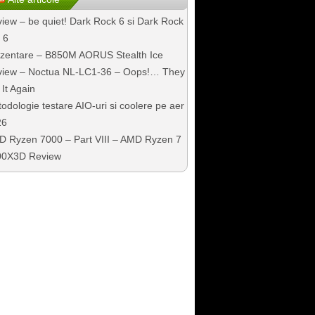
iew – be quiet! Dark Rock 6 si Dark Rock
 6
zentare – B850M AORUS Stealth Ice
iew – Noctua NL-LC1-36 – Oops!… They
 It Again
odologie testare AIO-uri si coolere pe aer
26
 Ryzen 7000 – Part VIII – AMD Ryzen 7
00X3D Review