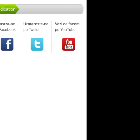
dication
iteaza-ne
Urmareste-ne
Vezi ce facem
Facebook
pe Twitter
pe YouTube