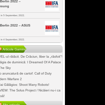
 Berlin 2022 –
msung
s in 5 September, 2022.
 Berlin 2022 – ASUS
s in 4 September, 2022.
Articole Gaming
EL-ul rătăcit. De Crăciun, liber la „răsfoit”!
ăgia de duminică: I Dreamed Of A Palace
The Sky
o aruncatură de cartof: Call of Duty
ern Warfare 2
ai Gălăgios: Shoot Many Robots!
IEW: The Solus Project / Nicăieri nu-i ca
să!
Alte articole