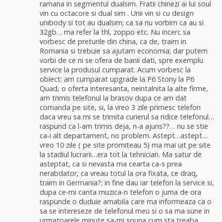
ramana in segmentul dualsim. Fratii chinezi ai lui soul
vin cu octacore si dual sim . Unii vin si cu design
unibody si tot au dualsim; ca sa nu vorbim ca au si
32gb… ma refer la thl, zoppo etc. Nu incerc sa
vorbesc de preturile din china, ca de, traim in
Romania si trebuie sa ajutam economia; dar putem
vorbi de ce ni se ofera de banii dati, spre exemplu
service la produsul cumparat. Acum vorbesc la
obiect: am cumparat upgrade la P6 Stony la P6
Quad, o oferta interesanta, neintalnita la alte firme,
am trimis telefonul la brasov dupa ce am dat
comanda pe site, si, la vreo 3 zile primesc telefon
daca vreu sa mi se trimita curierul sa ridice telefonul…
raspund ca l-am trimis deja, n-a ajuns??… nu se stie
ca-i alt departament, no problem. Astept…astept…
vreo 10 zile ( pe site promiteau 5) ma mai uit pe site
la stadiul lucrarii…era tot la tehnician. Ma satur de
asteptat, ca si nevasta ma cearta ca-s prea
nerabdator, ca vreau totul la ora fixata, ce draq,
traim in Germania?; in fine dau iar telefon la service si,
dupa ce-mi canta muzica-n telefon o juma de ora
raspunde o duduie amabila care ma informeaza ca o
sa se intereseze de telefonul meu si o sa ma sune in
urmatoarele minute sa-mi spuna cum sta treaba…