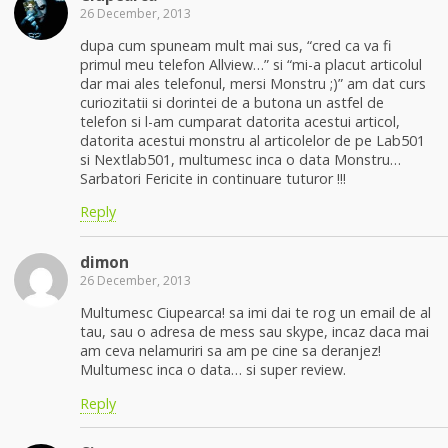
26 December, 2013
dupa cum spuneam mult mai sus, “cred ca va fi
primul meu telefon Allview…” si “mi-a placut articolul
dar mai ales telefonul, mersi Monstru ;)” am dat curs
curiozitatii si dorintei de a butona un astfel de
telefon si l-am cumparat datorita acestui articol,
datorita acestui monstru al articolelor de pe Lab501
si Nextlab501, multumesc inca o data Monstru…
Sarbatori Fericite in continuare tuturor !!!
Reply
dimon
26 December, 2013
Multumesc Ciupearca! sa imi dai te rog un email de al
tau, sau o adresa de mess sau skype, incaz daca mai
am ceva nelamuriri sa am pe cine sa deranjez!
Multumesc inca o data… si super review.
Reply