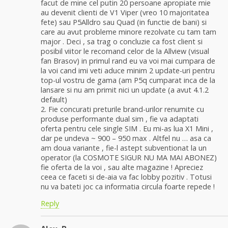
facut de mine cel putin 20 persoane apropiate mie
au devenit clienti de V1 Viper (vreo 10 majoritatea
fete) sau P5Alldro sau Quad (in functie de bani) si
care au avut probleme minore rezolvate cu tam tam
major . Deci , sa trag o concluzie ca fost client si
posibil viitor le recomand celor de la Allview (visual
fan Brasov) in primul rand eu va voi mai cumpara de
la voi cand imi veti aduce minim 2 update-uri pentru
top-ul vostru de gama (am P5q cumparat inca de la
lansare si nu am primit nici un update (a avut 4.1.2
default)
2. Fie concurati preturile brand-urilor renumite cu
produse performante dual sim , fie va adaptati
oferta pentru cele single SIM . Eu mi-as lua X1 Mini ,
dar pe undeva ~ 900 – 950 max . Altfel nu … asa ca
am doua variante , fie-l astept subventionat la un
operator (la COSMOTE SIGUR NU MA MAI ABONEZ)
fie oferta de la voi , sau alte magazine ! Apreciez
ceea ce faceti si de-aia va fac lobby pozitiv . Totusi
nu va bateti joc ca informatia circula foarte repede !
Reply