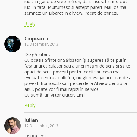
iubit in gand de vreo 5-6 ori, da-s insurat si n-o pot
iubi in fata. Multumesc si astept pareri. Mai jos ma
semnez: Un iubaret in allview. Pacat de chinezi.
Reply
Ciupearca
12 December, 2013
Dragă Iulian,
Cu ocazia Sfintelor Sărbători îți sugerez să te pui în
fața unui calculator sau a unei mașini de scris și să te
apuci de scris povești pentru copii sau ceva mai
evoluat pentru adulți (nu, nu glumesc)ai acel dar de a
povesti frumos…lasă-i pe cei de la Allview pentru la
anul, poate vor fi mai rapizi în service.
Cu stimă, un viitor cititor, Emil
Reply
Iulian
12 December, 2013
Draga Emil,