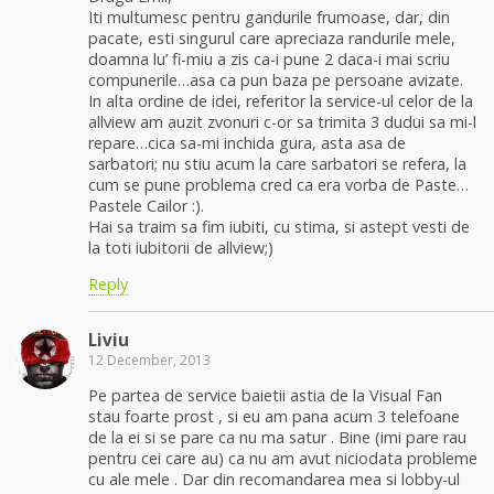
Iti multumesc pentru gandurile frumoase, dar, din
pacate, esti singurul care apreciaza randurile mele,
doamna lu’ fi-miu a zis ca-i pune 2 daca-i mai scriu
compunerile…asa ca pun baza pe persoane avizate.
In alta ordine de idei, referitor la service-ul celor de la
allview am auzit zvonuri c-or sa trimita 3 dudui sa mi-l
repare…cica sa-mi inchida gura, asta asa de
sarbatori; nu stiu acum la care sarbatori se refera, la
cum se pune problema cred ca era vorba de Paste…
Pastele Cailor :).
Hai sa traim sa fim iubiti, cu stima, si astept vesti de
la toti iubitorii de allview;)
Reply
Liviu
12 December, 2013
Pe partea de service baietii astia de la Visual Fan
stau foarte prost , si eu am pana acum 3 telefoane
de la ei si se pare ca nu ma satur . Bine (imi pare rau
pentru cei care au) ca nu am avut niciodata probleme
cu ale mele . Dar din recomandarea mea si lobby-ul