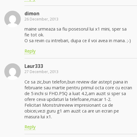
dimon
26 December, 2013
maine urmeaza sa fiu posesorul lui x1 mini, sper sa
fie tot ok.
O sa revin cu intrebari, dupa ce il voi avea in mana. ;-)
Reply
Laur333
27 December, 2013
Ce sa zic,bun telefon,bun review dar astept pana in
februarie sau martie pentru primul octa core cu ecran
de 5 inchi si FHD.P5Q a luat 4.2,am auzit si sper sa
ofere ceva updaturi la telefoane,macar 1-2.
Felicitari Monstru!review impresionant ca de
obicei,vezi guru g1 am auzit ca are un ecran pe
masura lui x1.
Reply