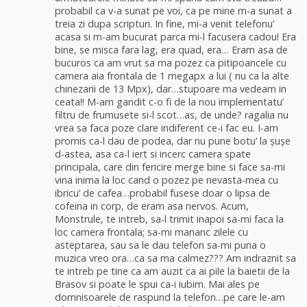
probabil ca v-a sunat pe voi, ca pe mine m-a sunat a
treia zi dupa scripturi. In fine, mi-a venit telefonu’
acasa si m-am bucurat parca mi-l facusera cadou! Era
bine, se misca fara lag, era quad, era… Eram asa de
bucuros ca am vrut sa ma pozez ca pitipoancele cu
camera aia frontala de 1 megapx a lui ( nu ca la alte
chinezarii de 13 Mpx), dar…stupoare ma vedeam in
ceata!! M-am gandit c-o fi de la nou implementatu’
filtru de frumusete si-l scot…as, de unde? ragalia nu
vrea sa faca poze clare indiferent ce-i fac eu. I-am
promis ca-l dau de podea, dar nu pune botu’ la șușe
d-astea, asa ca-l iert si incerc camera spate
principala, care din fericire merge bine si face sa-mi
vina inima la loc cand o pozez pe nevasta-mea cu
ibricu’ de cafea…probabil fusese doar o lipsa de
cofeina in corp, de eram asa nervos. Acum,
Monstrule, te intreb, sa-l trimit inapoi sa-mi faca la
loc camera frontala; sa-mi mananc zilele cu
asteptarea, sau sa le dau telefon sa-mi puna o
muzica vreo ora…ca sa ma calmez??? Am indraznit sa
te intreb pe tine ca am auzit ca ai pile la baietii de la
Brasov si poate le spui ca-i iubim. Mai ales pe
domnisoarele de raspund la telefon…pe care le-am