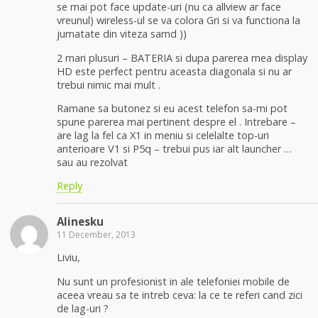
se mai pot face update-uri (nu ca allview ar face
vreunul) wireless-ul se va colora Gri si va functiona la
jumatate din viteza samd ))
2 mari plusuri – BATERIA si dupa parerea mea display
HD este perfect pentru aceasta diagonala si nu ar
trebui nimic mai mult .
Ramane sa butonez si eu acest telefon sa-mi pot
spune parerea mai pertinent despre el . Intrebare –
are lag la fel ca X1 in meniu si celelalte top-uri
anterioare V1 si P5q – trebui pus iar alt launcher …
sau au rezolvat
Reply
Alinesku
11 December, 2013
Liviu,
Nu sunt un profesionist in ale telefoniei mobile de
aceea vreau sa te intreb ceva: la ce te referi cand zici
de lag-uri ?