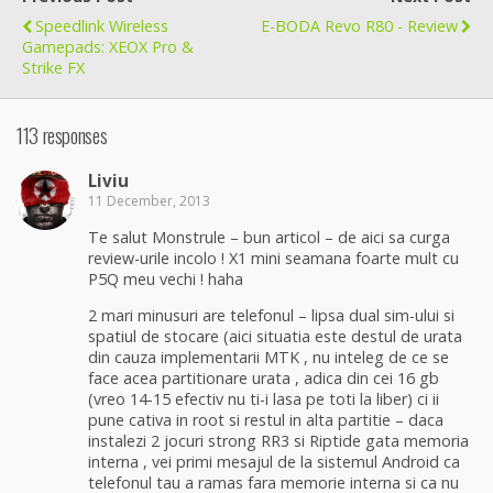
Speedlink Wireless
E-BODA Revo R80 - Review
Gamepads: XEOX Pro &
Strike FX
113 responses
Liviu
11 December, 2013
Te salut Monstrule – bun articol – de aici sa curga
review-urile incolo ! X1 mini seamana foarte mult cu
P5Q meu vechi ! haha
2 mari minusuri are telefonul – lipsa dual sim-ului si
spatiul de stocare (aici situatia este destul de urata
din cauza implementarii MTK , nu inteleg de ce se
face acea partitionare urata , adica din cei 16 gb
(vreo 14-15 efectiv nu ti-i lasa pe toti la liber) ci ii
pune cativa in root si restul in alta partitie – daca
instalezi 2 jocuri strong RR3 si Riptide gata memoria
interna , vei primi mesajul de la sistemul Android ca
telefonul tau a ramas fara memorie interna si ca nu