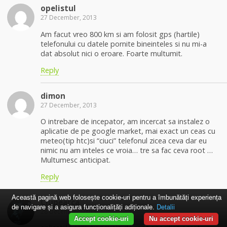
opelistul
27 December, 2013
Am facut vreo 800 km si am folosit gps (hartile)
telefonului cu datele pornite bineinteles si nu mi-a
dat absolut nici o eroare. Foarte multumit.
Reply
dimon
27 December, 2013
O intrebare de incepator, am incercat sa instalez o
aplicatie de pe google market, mai exact un ceas cu
meteo(tip htc)si “ciuci” telefonul zicea ceva dar eu
nimic nu am inteles ce vroia… tre sa fac ceva root …
Multumesc anticipat.
Reply
Această pagină web folosește cookie-uri pentru a îmbunătăți experiența
Ciupearca
de navigare și a asigura funcționalițăți adiționale.
Detalii
28 December, 2013
Accept cookie-uri
Nu accept cookie-uri