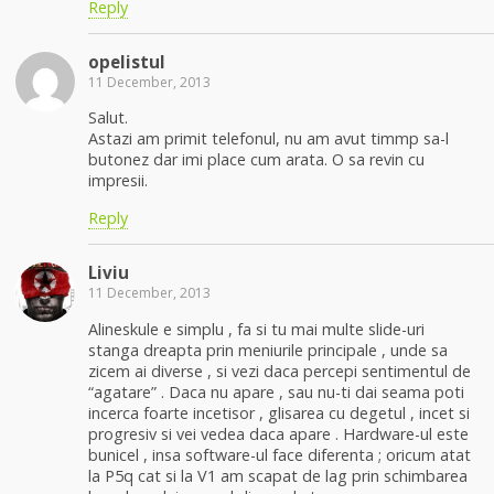
Reply
opelistul
11 December, 2013
Salut.
Astazi am primit telefonul, nu am avut timmp sa-l
butonez dar imi place cum arata. O sa revin cu
impresii.
Reply
Liviu
11 December, 2013
Alineskule e simplu , fa si tu mai multe slide-uri
stanga dreapta prin meniurile principale , unde sa
zicem ai diverse , si vezi daca percepi sentimentul de
“agatare” . Daca nu apare , sau nu-ti dai seama poti
incerca foarte incetisor , glisarea cu degetul , incet si
progresiv si vei vedea daca apare . Hardware-ul este
bunicel , insa software-ul face diferenta ; oricum atat
la P5q cat si la V1 am scapat de lag prin schimbarea