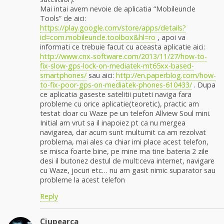
Mai intai avem nevoie de aplicatia “Mobileuncle
Tools” de aici:
https://play.google.com/store/apps/details?
id=com.mobileuncle.toolbox&hl=ro
, apoi va
informati ce trebuie facut cu aceasta aplicatie aici:
http://www.cnx-software.com/2013/11/27/how-to-
fix-slow-gps-lock-on-mediatek-mt65xx-based-
smartphones/
sau aici:
http://en.paperblog.com/how-
to-fix-poor-gps-on-mediatek-phones-610433/
. Dupa
ce aplicatia gaseste satelitii puteti naviga fara
probleme cu orice aplicatie(teoretic), practic am
testat doar cu Waze pe un telefon Allview Soul mini.
Initial am vrut sa il inapoiez pt ca nu mergea
navigarea, dar acum sunt multumit ca am rezolvat
problema, mai ales ca chiar imi place acest telefon,
se misca foarte bine, pe mine ma tine bateria 2 zile
desi il butonez destul de mult:ceva internet, navigare
cu Waze, jocuri etc… nu am gasit nimic suparator sau
probleme la acest telefon
Reply
Ciupearca