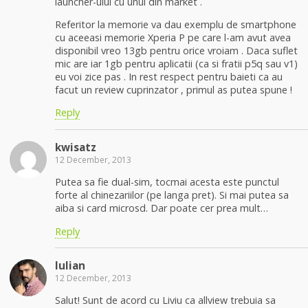
launcher-ului cu unul din market .
Referitor la memorie va dau exemplu de smartphone
cu aceeasi memorie Xperia P pe care l-am avut avea
disponibil vreo 13gb pentru orice vroiam . Daca suflet
mic are iar 1gb pentru aplicatii (ca si fratii p5q sau v1)
eu voi zice pas . In rest respect pentru baieti ca au
facut un review cuprinzator , primul as putea spune !
Reply
kwisatz
12 December, 2013
Putea sa fie dual-sim, tocmai acesta este punctul
forte al chinezariilor (pe langa pret). Si mai putea sa
aiba si card microsd. Dar poate cer prea mult…
Reply
Iulian
12 December, 2013
Salut! Sunt de acord cu Liviu ca allview trebuia sa