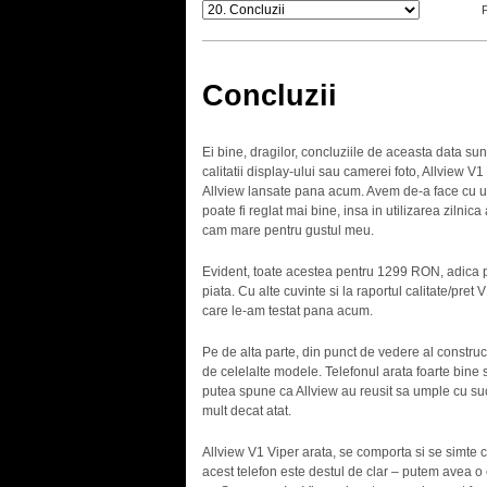
Concluzii
Ei bine, dragilor, concluziile de aceasta data su
calitatii display-ului sau camerei foto, Allview V
Allview lansate pana acum. Avem de-a face cu un
poate fi reglat mai bine, insa in utilizarea zilni
cam mare pentru gustul meu.
Evident, toate acestea pentru 1299 RON, adica p
piata. Cu alte cuvinte si la raportul calitate/pret
care le-am testat pana acum.
Pe de alta parte, din punct de vedere al construct
de celelalte modele. Telefonul arata foarte bine si
putea spune ca Allview au reusit sa umple cu suc
mult decat atat.
Allview V1 Viper arata, se comporta si se simte c
acest telefon este destul de clar – putem avea o 