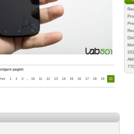
Rev
Pro
Pre
Rev
Did
Met
20
AMD
77
vigare pagini:
Prev
1
2
3
...
10
11
12
13
14
15
16
17
18
19
20