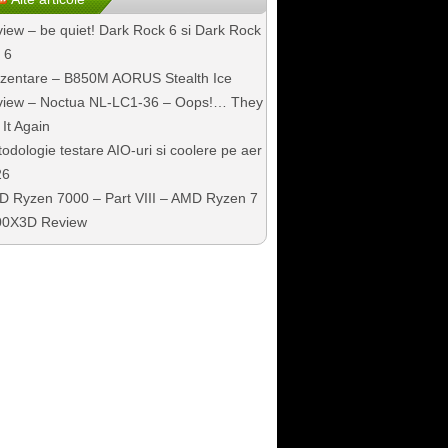
iew – be quiet! Dark Rock 6 si Dark Rock
 6
zentare – B850M AORUS Stealth Ice
iew – Noctua NL-LC1-36 – Oops!… They
 It Again
odologie testare AIO-uri si coolere pe aer
26
 Ryzen 7000 – Part VIII – AMD Ryzen 7
00X3D Review