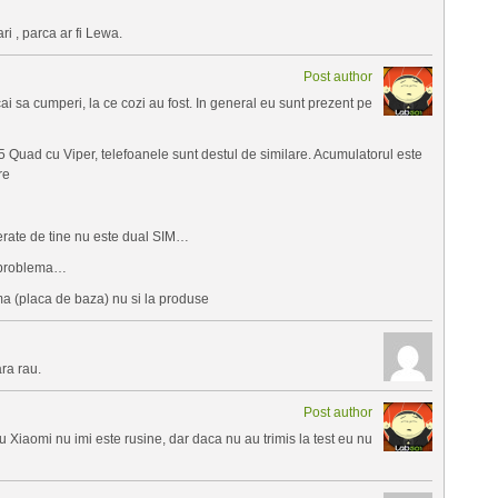
ri , parca ar fi Lewa.
Post author
ai sa cumperi, la ce cozi au fost. In general eu sunt prezent pe
P5 Quad cu Viper, telefoanele sunt destul de similare. Acumulatorul este
re
erate de tine nu este dual SIM…
i problema…
ma (placa de baza) nu si la produse
ra rau.
Post author
Xiaomi nu imi este rusine, dar daca nu au trimis la test eu nu