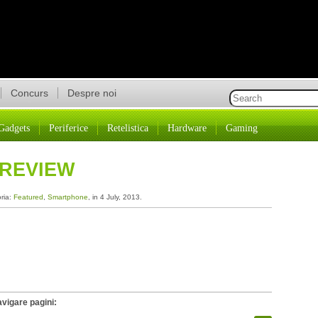
Concurs
Despre noi
Gadgets
Periferice
Retelistica
Hardware
Gaming
 REVIEW
oria:
Featured
,
Smartphone
, in 4 July, 2013.
vigare pagini: