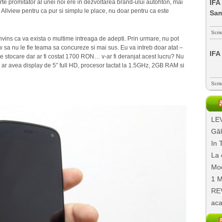
rte promitator al unei noi ere in dezvoltarea brand-ului autohton, mai
IFA
 Allview pentru ca pur si simplu le place, nu doar pentru ca este
Sa
Scri
nvins ca va exista o multime intreaga de adepti. Prin urmare, nu pot
w sa nu le fie teama sa concureze si mai sus. Eu va intreb doar atat –
IFA
 stocare dar ar fi costat 1700 RON… v-ar fi deranjat acest lucru? Nu
 ar avea display de 5″ full HD, procesor tactat la 1.5GHz, 2GB RAM si
Scri
LEV
Găl
In 
La 
Mod
1 M
REV
aca