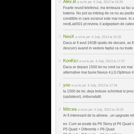
Alex.B
a scris pe:
4 July, 2013 la 16:20
Foarte reusit telefonul, ma tenteaza sa fac
bateria. Nu pot sa inteleg de ce nu au pas
conditiile in care ecranul este mai mare. In 
nextLab501 pt review, il astgeptam de catev
NeoX
a scris pe:
4 July, 2013 la 16:26
Daca ar fi avut 16GB spatiu de stocare, as fi
descurci avand in vedere faptul ca nu toate ap
KonKici
a scris pe:
4 July, 2013 la 17:07
Daca ar depasi 1500 lei nu cred ca vor mai f
alternative mai bune:Nexus 4,LG Optimus
yoo
a scris pe:
4 July, 2013 la 17:34
la 1500 de lei, deja trebuie schimbat si proc
(updateuri), imbunatatit.
Mircea
a scris pe:
4 July, 2013 la 18:25
Ar fi interesant de la allview , un upgrade in
ex: Cum se poate da P6 Stony pt P6 Quad c
P5 Quad + Diferenta = P6 Quad