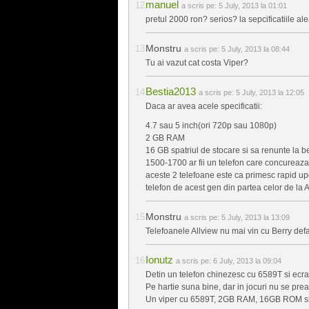
manuel
a scris pe:
5 July, 2013 la 01:01
pretul 2000 ron? serios? la sepcificatiile ale
Monstru
a scris pe:
5 July, 2013 la 08:44
Tu ai vazut cat costa Viper?
Bestia2013
a scris pe:
5 July, 2013 la 12:05
Daca ar avea acele specificatii:
4.7 sau 5 inch(ori 720p sau 1080p)
2 GB RAM
16 GB spatriul de stocare si sa renunte la ber
1500-1700 ar fii un telefon care concureaza 
aceste 2 telefoane este ca primesc rapid upd
telefon de acest gen din partea celor de la 
Monstru
a scris pe:
5 July, 2013 la 13:09
Telefoanele Allview nu mai vin cu Berry def
Ionutz
a scris pe:
6 July, 2013 la 09:04
Detin un telefon chinezesc cu 6589T si ecr
Pe hartie suna bine, dar in jocuri nu se pr
Un viper cu 6589T, 2GB RAM, 16GB ROM si b