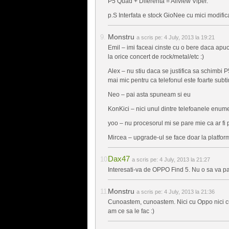
P5 Quad + Diferenta = Allview Viper.
p.S Interfata e stock GioNee cu mici modifica
Monstru
a scris pe:
4 July, 2013 la 19:21
Emil – imi faceai cinste cu o bere daca apuc
la orice concert de rock/metal/etc :)
Alex – nu stiu daca se justifica sa schimbi 
mai mic pentru ca telefonul este foarte subti
Neo – pai asta spuneam si eu
KonKici – nici unul dintre telefoanele enum
yoo – nu procesorul mi se pare mie ca ar f
Mircea – upgrade-ul se face doar la platfor
Dax47
a scris pe:
4 July, 2013 la 21:27
Interesati-va de OPPO Find 5. Nu o sa va pa
Monstru
a scris pe:
4 July, 2013 la 21:36
Cunoastem, cunoastem. Nici cu Oppo nici cu 
am ce sa le fac :)