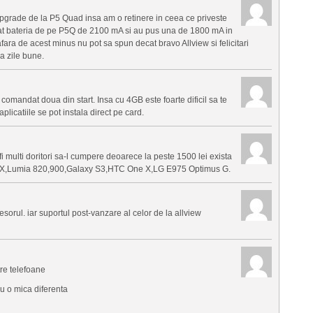
 upgrade de la P5 Quad insa am o retinere in ceea ce priveste
trat bateria de pe P5Q de 2100 mA si au pus una de 1800 mA in
afara de acest minus nu pot sa spun decat bravo Allview si felicitari
a zile bune.
 comandat doua din start. Insa cu 4GB este foarte dificil sa te
licatiile se pot instala direct pe card.
i multi doritori sa-l cumpere deoarece la peste 1500 lei exista
 4X,Lumia 820,900,Galaxy S3,HTC One X,LG E975 Optimus G.
esorul. iar suportul post-vanzare al celor de la allview
tre telefoane
u o mica diferenta