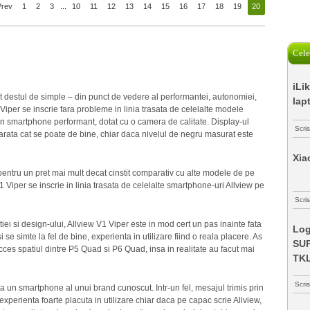
Prev
1
2
3
...
10
11
12
13
14
15
16
17
18
19
20
Cele
iLi
nt destul de simple – din punct de vedere al performantei, autonomiei,
lap
1 Viper se inscrie fara probleme in linia trasata de celelalte modele
 smartphone performant, dotat cu o camera de calitate. Display-ul
Scri
ca arata cat se poate de bine, chiar daca nivelul de negru masurat este
Xia
entru un pret mai mult decat cinstit comparativ cu alte modele de pe
 V1 Viper se inscrie in linia trasata de celelalte smartphone-uri Allview pe
Scris
iei si design-ului, Allview V1 Viper este in mod cert un pas inainte fata
Log
 se simte la fel de bine, experienta in utilizare fiind o reala placere. As
SUP
ces spatiul dintre P5 Quad si P6 Quad, insa in realitate au facut mai
TK
Scri
a un smartphone al unui brand cunoscut. Intr-un fel, mesajul trimis prin
experienta foarte placuta in utilizare chiar daca pe capac scrie Allview,