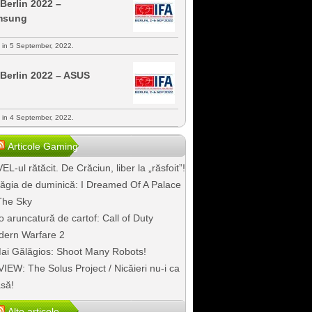
 Berlin 2022 –
msung
s in 5 September, 2022.
 Berlin 2022 – ASUS
s in 4 September, 2022.
Articole Gaming
EL-ul rătăcit. De Crăciun, liber la „răsfoit”!
ăgia de duminică: I Dreamed Of A Palace
The Sky
o aruncatură de cartof: Call of Duty
ern Warfare 2
ai Gălăgios: Shoot Many Robots!
IEW: The Solus Project / Nicăieri nu-i ca
să!
Alte articole