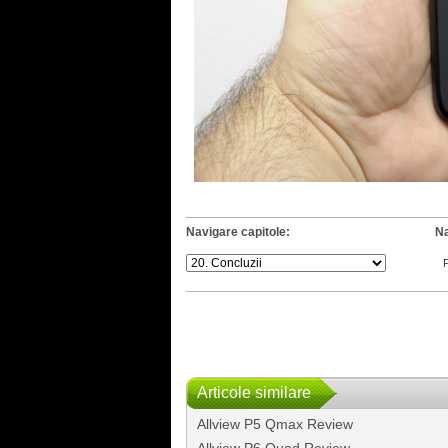
Navigare capitole:
Na
Articole similare
Allview P5 Qmax Review
Allview P6 Quad Review