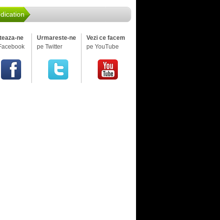
dication
iteaza-ne
Urmareste-ne
Vezi ce facem
Facebook
pe Twitter
pe YouTube