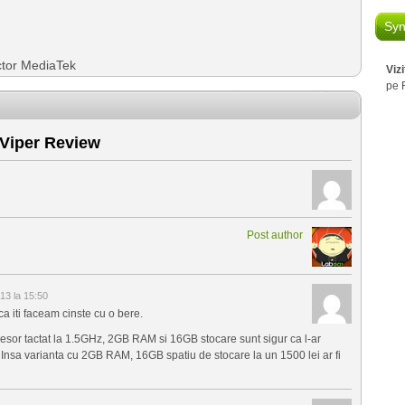
Syn
ctor MediaTek
Viz
pe 
 Viper Review
Post author
013 la 15:50
 ca iti faceam cinste cu o bere.
cesor tactat la 1.5GHz, 2GB RAM si 16GB stocare sunt sigur ca l-ar
 Insa varianta cu 2GB RAM, 16GB spatiu de stocare la un 1500 lei ar fi