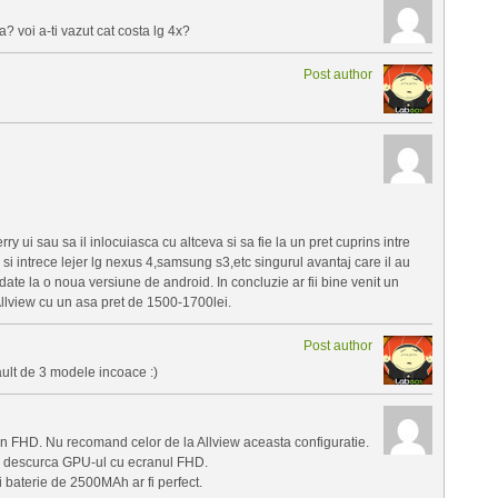
a? voi a-ti vazut cat costa lg 4x?
Post author
ry ui sau sa il inlocuiasca cu altceva si sa fie la un pret cuprins intre
si intrece lejer lg nexus 4,samsung s3,etc singurul avantaj care il au
ate la o noua versiune de android. In concluzie ar fii bine venit un
Allview cu un asa pret de 1500-1700lei.
Post author
ault de 3 modele incoace :)
an FHD. Nu recomand celor de la Allview aceasta configuratie.
ea descurca GPU-ul cu ecranul FHD.
aterie de 2500MAh ar fi perfect.