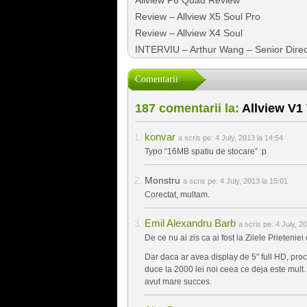
Review – Allview X5 Soul Pro
Review – Allview X4 Soul
INTERVIU – Arthur Wang – Senior Dire
Comentarii
187 comentarii la:
Allview V1
konvar
a scris pe:
4 July, 2013 la 14:54
Typo “16MB spatiu de stocare” :p
Monstru
a scris pe:
4 July, 2013 la 15:01
Corectat, multam.
Emil Alexandru Barb
a scris pe:
4 July, 2
De ce nu ai zis ca ai fost la Zilele Prieteniei
Dar daca ar avea display de 5″ full HD, pro
duce la 2000 lei noi ceea ce deja este mult.
avut mare succes.