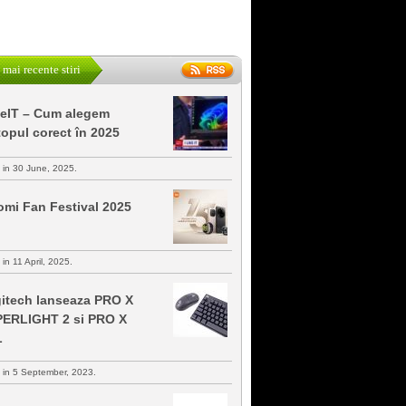
 mai recente stiri
keIT – Cum alegem
topul corect în 2025
s in 30 June, 2025.
omi Fan Festival 2025
 in 11 April, 2025.
itech lanseaza PRO X
ERLIGHT 2 si PRO X
L
s in 5 September, 2023.