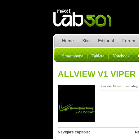
Home
Stiri
Editorial
Forum
Smartphone
Tablete
Notebook
ALLVIEW V1 VIPER
Scris de:
Monstru
, in categ
Navigare capitole:
Na