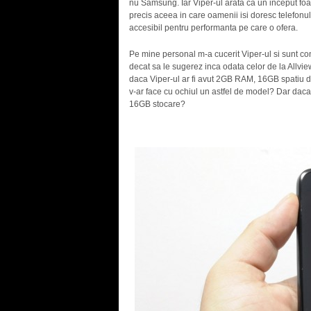
nu Samsung. Iar Viper-ul arata ca un inceput foa
precis aceea in care oamenii isi doresc telefonul
accesibil pentru performanta pe care o ofera.
Pe mine personal m-a cucerit Viper-ul si sunt co
decat sa le sugerez inca odata celor de la Allvie
daca Viper-ul ar fi avut 2GB RAM, 16GB spatiu de
v-ar face cu ochiul un astfel de model? Dar daca
16GB stocare?