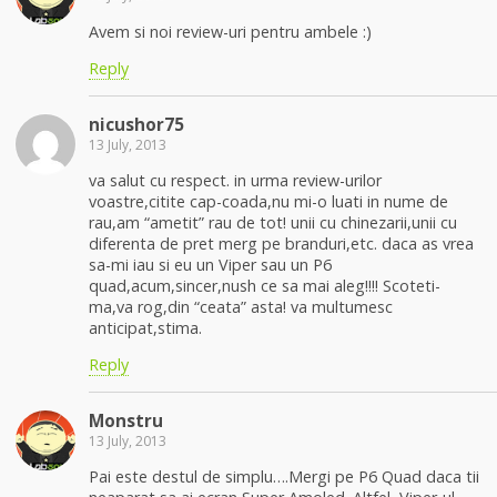
Avem si noi review-uri pentru ambele :)
Reply
nicushor75
13 July, 2013
va salut cu respect. in urma review-urilor
voastre,citite cap-coada,nu mi-o luati in nume de
rau,am “ametit” rau de tot! unii cu chinezarii,unii cu
diferenta de pret merg pe branduri,etc. daca as vrea
sa-mi iau si eu un Viper sau un P6
quad,acum,sincer,nush ce sa mai aleg!!!! Scoteti-
ma,va rog,din “ceata” asta! va multumesc
anticipat,stima.
Reply
Monstru
13 July, 2013
Pai este destul de simplu….Mergi pe P6 Quad daca tii