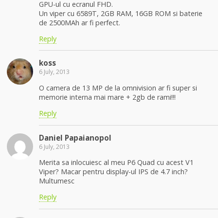
GPU-ul cu ecranul FHD.
Un viper cu 6589T, 2GB RAM, 16GB ROM si baterie
de 2500MAh ar fi perfect.
Reply
koss
6 July, 2013
O camera de 13 MP de la omnivision ar fi super si
memorie interna mai mare + 2gb de rami!!!
Reply
Daniel Papaianopol
6 July, 2013
Merita sa inlocuiesc al meu P6 Quad cu acest V1
Viper? Macar pentru display-ul IPS de 4.7 inch?
Multumesc
Reply