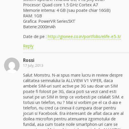
Procesor: Quad core 1.5 GHz Cortex A7
Memorie interna: 4 GB (sau poate chiar 16GB)
RAM: 1GB
Grafica: PowerVR Series5XT
Baterie:2000mAh
Date de pe :
http://gionee.co.in/portfolio/elife-e5-3/
Reply
Rossi
17 July, 2013
Salut Monstru. N-ai spus mare lucru in review despre
calitatea semnalului la ALLVIEW V1 VIPER, daca
ambele SIM-uri sunt active pe 3G sau doar un SIM
poate fi folosit pe 3G, daca poti sa vezi cand esti
sunat pe un SIM in timp ce vorbesti pe celalalt SIM. e
totusi un telefon, nu ? Mai si vorbim pe el ca d-aia e
telefon, nu cred ca cineva il cumpara doar pentru
jocuri si Facebook. Era interesant de aflat daca are al
doilea microfon pentru atenuarea zgomotului de
fundal, asa cum toate noile smartphon-uri care se