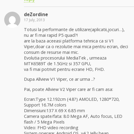
deZordine
17 July, 2013
Totusi la performante de utilizare(aplicatii,jocuri…),
nu ar fi mai rapid P5 quad?!
are la baza aceeasi platforma tehnica ca si V1
Viper,doar ca o rezolutie mai mica pentru ecran, deci
consum de resurse mai mic.
Evolutia procesorului MediaTek , urmeaza
MTK6589T de 1.5GHz si 357 GPU,
va fi mai potrivit pentru ecrane HD, FHD.
Dupa Allview V1 Viper, ce ar urma ..?
Pai, poate Allview V2 Viper care ar fi cam asa:
Ecran:Type 12.192cm (4.8?) AMOLED, 1280*720,
Support 16.7M colors
Dimensiuni:137 X 69 X 6.85 mm
Camera spate/fata: 8.0 Mega AF, Auto focus, LED
flash / 5 Mega Pixels
Video: FHD video recording
Sistem operare: Android OS, v4.2 Jelly bean