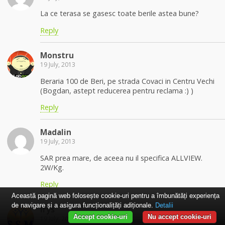
La ce terasa se gasesc toate berile astea bune?
Reply
Monstru
19 July, 2013
Beraria 100 de Beri, pe strada Covaci in Centru Vechi
(Bogdan, astept reducerea pentru reclama :) )
Reply
Madalin
19 July, 2013
SAR prea mare, de aceea nu il specifica ALLVIEW.
2W/Kg.
Reply
Această pagină web folosește cookie-uri pentru a îmbunătăți experiența
de navigare și a asigura funcționalițăți adiționale.
Detalii
Irys
Accept cookie-uri
Nu accept cookie-uri
19 July, 2013