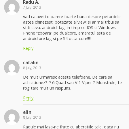
Radu A.
7 July, 2013
vad ca aveti o parere foarte buna despre petardele
astea chinezesti botezate allview; si ar mai trbui sa
stiti ceva: android=lag; in timp ce IOS si Windows
Phone “zboara” pe dualcore, amaratul asta de
android are lag si pe S4 octa-core!!!!
Reply
catalin
8 July, 2013
De mult urmaresc aceste telefoane. De care sa
achizitionez? P 6 Quad sau V 1 Viper ? Monstrule, te
rog tare mult un raspuns.
Reply
alin
8 July, 2013
Radule mai lasa-ne frate cu aberatiile tale, daca nu