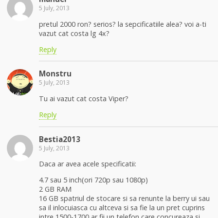
5 July, 2013
pretul 2000 ron? serios? la sepcificatiile alea? voi a-ti
vazut cat costa lg 4x?
Reply
Monstru
5 July, 2013
Tu ai vazut cat costa Viper?
Reply
Bestia2013
5 July, 2013
Daca ar avea acele specificatii:
4.7 sau 5 inch(ori 720p sau 1080p)
2 GB RAM
16 GB spatriul de stocare si sa renunte la berry ui sau
sa il inlocuiasca cu altceva si sa fie la un pret cuprins
intre 1500-1700 ar fii un telefon care concureaza si