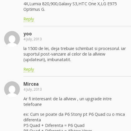
4X,Lumia 820,900,Galaxy S3,HTC One X,LG E975
Optimus G.
Reply
yoo
4 July, 2013
la 1500 de lei, deja trebuie schimbat si procesorul. iar
suportul post-vanzare al celor de la allview
(updateuri), imbunatatit.
Reply
Mircea
4 July, 2013
Ar fi interesant de la allview , un upgrade intre
telefoane
ex: Cum se poate da P6 Stony pt P6 Quad cu o mica
diferenta
P5 Quad + Diferenta = P6 Quad
P5 Quad + Diferenta = Allview Viper.