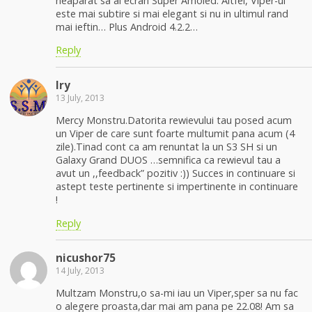
neaparat sa ai ecran Super Amoled. Altfel, Viper-ul
este mai subtire si mai elegant si nu in ultimul rand
mai ieftin… Plus Android 4.2.2…
Reply
Iry
13 July, 2013
Mercy Monstru.Datorita rewievului tau posed acum
un Viper de care sunt foarte multumit pana acum (4
zile).Tinad cont ca am renuntat la un S3 SH si un
Galaxy Grand DUOS …semnifica ca rewievul tau a
avut un ,,feedback” pozitiv :)) Succes in continuare si
astept teste pertinente si impertinente in continuare
!
Reply
nicushor75
14 July, 2013
Multzam Monstru,o sa-mi iau un Viper,sper sa nu fac
o alegere proasta,dar mai am pana pe 22.08! Am sa