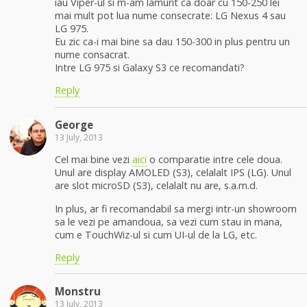
iau Viper-ul si m-am lamurit ca doar cu 150-250 lei
mai mult pot lua nume consecrate: LG Nexus 4 sau
LG 975.
Eu zic ca-i mai bine sa dau 150-300 in plus pentru un
nume consacrat.
Intre LG 975 si Galaxy S3 ce recomandati?
Reply
George
13 July, 2013
Cel mai bine vezi
aici
o comparatie intre cele doua.
Unul are display AMOLED (S3), celalalt IPS (LG). Unul
are slot microSD (S3), celalalt nu are, s.a.m.d.
In plus, ar fi recomandabil sa mergi intr-un showroom
sa le vezi pe amandoua, sa vezi cum stau in mana,
cum e TouchWiz-ul si cum UI-ul de la LG, etc.
Reply
Monstru
13 July, 2013