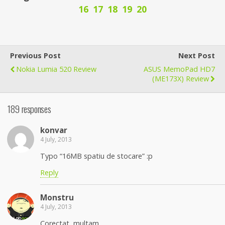
16
17
18
19
20
Previous Post
Next Post
Nokia Lumia 520 Review
ASUS MemoPad HD7
(ME173X) Review
189 responses
konvar
4 July, 2013
Typo “16MB spatiu de stocare” :p
Reply
Monstru
4 July, 2013
Corectat, multam.