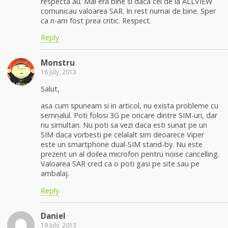
respecta au. Mai era bine si daca cei de la ALLVIEW
comunicau valoarea SAR. In rest numai de bine. Sper
ca n-am fost prea critic. Respect.
Reply
Monstru
18 July, 2013
Salut,
asa cum spuneam si in articol, nu exista probleme cu
semnalul. Poti folosi 3G pe oricare dintre SIM-uri, dar
nu simultan. Nu poti sa vezi daca esti sunat pe un
SIM daca vorbesti pe celalalt sim deoarece Viper
este un smartphone dual-SIM stand-by. Nu este
prezent un al doilea microfon pentru noise cancelling.
Valoarea SAR cred ca o poti gasi pe site sau pe
ambalaj.
Reply
Daniel
19 July, 2013