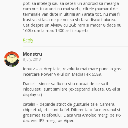
poti sa intelegi sau sa setezi un android sa mearga
cum vrei tu atunci nu mai vorbi, cifrele (numarul de
terminale van dute in ultimii ani) arata tot, nu mai fii
frustrat si lasa-ne pe noi sa vb fara discutii aiurea.
Cat despre un Alview cu 2Gb ram si macar 8 daca nu
16Gb dar la max 1400 ar fii superb.
Reply
Monstru
8 July, 2013
Ionutz – ai dreptate, rezolutia mai mare pune la grea
incercare Power VR-ul din MediaTek 6589.
Daniel – sincer sa fiu nu stiu dacaai de ce sa il
inlocuiesti, sunt similare (exceptand silueta, OS-ul si
display-ul)
catalin – depinde strict de gusturile tale. Camera,
chipset-ul, etc sunt la fel. Diferenta o face ecranul si
grosimea telefonului. Daca vrei Amoled mergi pe P6
dac vrei IPS mergi pe Viper.