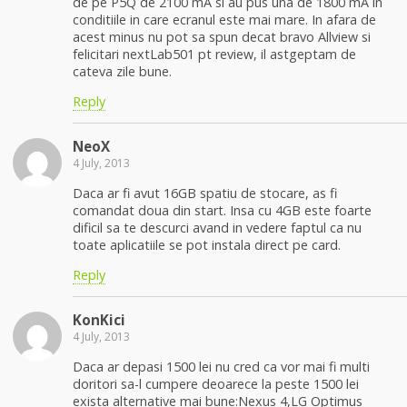
de pe P5Q de 2100 mA si au pus una de 1800 mA in
conditiile in care ecranul este mai mare. In afara de
acest minus nu pot sa spun decat bravo Allview si
felicitari nextLab501 pt review, il astgeptam de
cateva zile bune.
Reply
NeoX
4 July, 2013
Daca ar fi avut 16GB spatiu de stocare, as fi
comandat doua din start. Insa cu 4GB este foarte
dificil sa te descurci avand in vedere faptul ca nu
toate aplicatiile se pot instala direct pe card.
Reply
KonKici
4 July, 2013
Daca ar depasi 1500 lei nu cred ca vor mai fi multi
doritori sa-l cumpere deoarece la peste 1500 lei
exista alternative mai bune:Nexus 4,LG Optimus