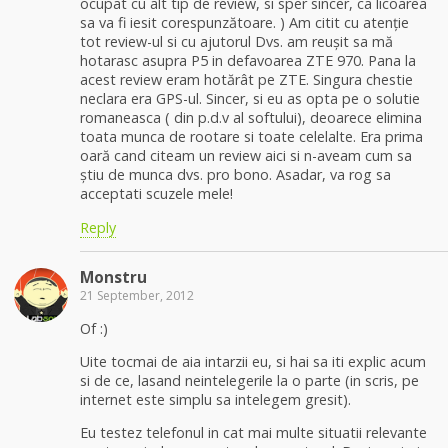
ocupat cu alt tip de review, si sper sincer, ca licoarea
sa va fi iesit corespunzătoare. ) Am citit cu atenție
tot review-ul si cu ajutorul Dvs. am reușit sa mă
hotarasc asupra P5 in defavoarea ZTE 970. Pana la
acest review eram hotărât pe ZTE. Singura chestie
neclara era GPS-ul. Sincer, si eu as opta pe o solutie
romaneasca ( din p.d.v al softului), deoarece elimina
toata munca de rootare si toate celelalte. Era prima
oară cand citeam un review aici si n-aveam cum sa
știu de munca dvs. pro bono. Asadar, va rog sa
acceptati scuzele mele!
Reply
Monstru
21 September, 2012
Of :)
Uite tocmai de aia intarzii eu, si hai sa iti explic acum
si de ce, lasand neintelegerile la o parte (in scris, pe
internet este simplu sa intelegem gresit).
Eu testez telefonul in cat mai multe situatii relevante