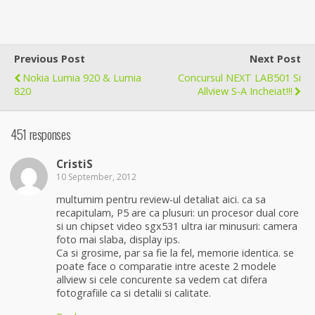
Previous Post
Next Post
Nokia Lumia 920 & Lumia
Concursul NEXT LAB501 Si
820
Allview S-A Incheiat!!!
451 responses
CristiS
10 September, 2012
multumim pentru review-ul detaliat aici. ca sa
recapitulam, P5 are ca plusuri: un procesor dual core
si un chipset video sgx531 ultra iar minusuri: camera
foto mai slaba, display ips.
Ca si grosime, par sa fie la fel, memorie identica. se
poate face o comparatie intre aceste 2 modele
allview si cele concurente sa vedem cat difera
fotografiile ca si detalii si calitate.