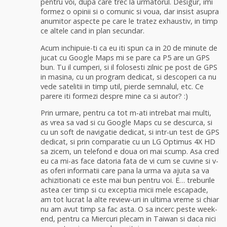
pentru voi, dupa care trec la urmatorul. Desigur, imi
formez o opinii si o comunic si voua, dar insist asupra
anumitor aspecte pe care le tratez exhaustiv, in timp
ce altele cand in plan secundar.
Acum inchipuie-ti ca eu iti spun ca in 20 de minute de
jucat cu Google Maps mi se pare ca P5 are un GPS
bun. Tu il cumperi, si il folosesti zilnic pe post de GPS
in masina, cu un program dedicat, si descoperi ca nu
vede satelitii in timp util, pierde semnalul, etc. Ce
parere iti formezi despre mine ca si autor? :)
Prin urmare, pentru ca tot m-ati intrebat mai multi,
as vrea sa vad si cu Google Maps cu se descurca, si
cu un soft de navigatie dedicat, si intr-un test de GPS
dedicat, si prin comparatie cu un LG Optimus 4X HD
sa zicem, un telefond e doua ori mai scump. Asa cred
eu ca mi-as face datoria fata de vi cum se cuvine si v-
as oferi informatii care pana la urma va ajuta sa va
achizitionati ce este mai bun pentru voi. E… treburile
astea cer timp si cu exceptia micii mele escapade,
am tot lucrat la alte review-uri in ultima vreme si chiar
nu am avut timp sa fac asta. O sa incerc peste week-
end, pentru ca Miercuri plecam in Taiwan si daca nici