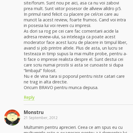
site/forum. Sunt nou pe aici, asa ca nu voi zabovi
prea mult. Sunt viitor posesor de allview alldro p5.
In primul rand felicit cu placere pe cel/cei care au
muncit la acest review, foarte frumos. Cand voi intra
in posesia lui voi reveni cu impresii.
As dori sa rog pe cei care fac comentarii acide la
adresa review-ului, sa inteleaga ca poate acest
moderator face acest lucru de placere in timpul liber,
avand si job printre altele. Plus de asta, un lucru se
testeaza in timp supus la mai multe probe, pentru a-
ti face o impresie realista despre el. Sunt destui cei
care scriu numai prostii si asta se cunoaste si dupa
“limbajul” folosit.
Nu e de vina tara si poporul pentru niste catari care
ne trag in alta directie.
Oricum BRAVO pentru munca depusa.
Reply
Monstru
21 September, 2012
Multumim pentru aprecieri. Ceea ce am spus eu cu
multumirile este o exagerare pentru a ii demontra lui