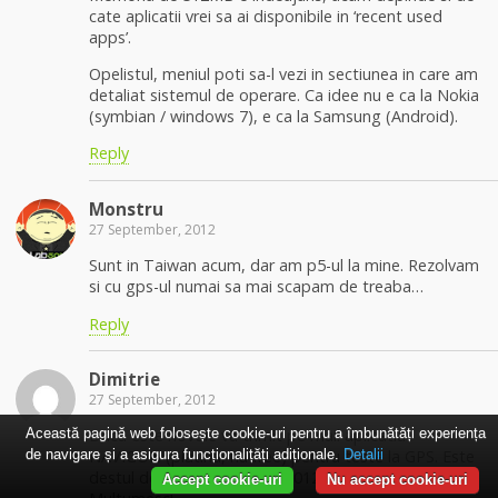
cate aplicatii vrei sa ai disponibile in ‘recent used
apps’.
Opelistul, meniul poti sa-l vezi in sectiunea in care am
detaliat sistemul de operare. Ca idee nu e ca la Nokia
(symbian / windows 7), e ca la Samsung (Android).
Reply
Monstru
27 September, 2012
Sunt in Taiwan acum, dar am p5-ul la mine. Rezolvam
si cu gps-ul numai sa mai scapam de treaba…
Reply
Dimitrie
27 September, 2012
Această pagină web folosește cookie-uri pentru a îmbunătăți experiența
Daca este novoie va trimit pe mail aplicatia
de navigare și a asigura funcționalițăți adiționale.
Detalii
NAVIGON (platina, nu free) pentru teste la GPS. Este
destul de buna si are harti 2012.
Accept cookie-uri
Nu accept cookie-uri