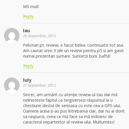
MS mult
Reply
lau
20 September, 2012
Felicitari pt. review, e facut belea. continuatzi tot asa.
Am cautat vreo 3 zile un review pentru p5 si am gasit
numai prezentari sumare. Suntetzi buni. baftă!
Reply
Iuly
21 September, 2012
Sincer, am urmărit cu atenție review-ul tau dar mă
nelinisteste faptul ca tergiversezi răspunsul la o
chestiune destul de serioasa cu este cea a GPS-ului.
Oamenii aceia ți-au pus întrebarea clar, dar nu ai dorit
sa raspunzi, ceea ce mă face sa mă indoiesc de
caracterul nepartinitor al review-ului. Multumesc!