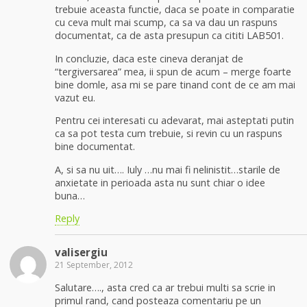
trebuie aceasta functie, daca se poate in comparatie
cu ceva mult mai scump, ca sa va dau un raspuns
documentat, ca de asta presupun ca cititi LAB501.
In concluzie, daca este cineva deranjat de
“tergiversarea” mea, ii spun de acum – merge foarte
bine domle, asa mi se pare tinand cont de ce am mai
vazut eu.
Pentru cei interesati cu adevarat, mai asteptati putin
ca sa pot testa cum trebuie, si revin cu un raspuns
bine documentat.
A, si sa nu uit…. Iuly …nu mai fi nelinistit…starile de
anxietate in perioada asta nu sunt chiar o idee
buna…
Reply
valisergiu
21 September, 2012
Salutare…., asta cred ca ar trebui multi sa scrie in
primul rand, cand posteaza comentariu pe un