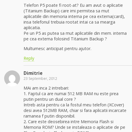
Telefon P5 poate fi root-at? Eu am avut o aplicatie
(Titanium Backup) care imi permitea sa mut
aplicatiile din memoria interna pe cea externa(card),
insa telefonul trebuia rootat intai ca sa mearga
aplicatia.
Pe un P5 as putea sa mut aplicatiile din mem. interna
pe cea externa folosind Titanium Backup ?
Multumesc anticipat pentru ajutor.
Reply
Dimitrie
23 September, 2012
MAi am inca 2 intrebari:
1. Faptul ca are numai 512 MB RAM nu este prea
putin pentru un dual core ?
Intreb asta pentru ca la fostul meu telefon (XCover)
desi avea 512MB RAM, chiar si fara aplicatii incarcate
ramanea f putin disponibil.
2. Care este deosebirea intre Memoria Flash si
Memoria ROM? Unde se instaleaza o aplicatie de pe