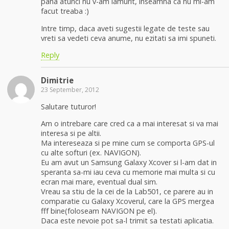
pana atunci nu v-am lamurit, inseamna ca nu mi-am
facut treaba :)
Intre timp, daca aveti sugestii legate de teste sau
vreti sa vedeti ceva anume, nu ezitati sa imi spuneti.
Reply
Dimitrie
23 September, 2012
Salutare tuturor!
Am o intrebare care cred ca a mai interesat si va mai
interesa si pe altii.
Ma intereseaza si pe mine cum se comporta GPS-ul
cu alte softuri (ex. NAVIGON).
Eu am avut un Samsung Galaxy Xcover si l-am dat in
speranta sa-mi iau ceva cu memorie mai multa si cu
ecran mai mare, eventual dual sim.
Vreau sa stiu de la cei de la Lab501, ce parere au in
comparatie cu Galaxy Xcoverul, care la GPS mergea
fff bine(foloseam NAVIGON pe el).
Daca este nevoie pot sa-l trimit sa testati aplicatia.