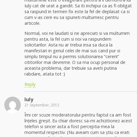
Iuly cat de urat a gandit. Sa iti inchipui ca as fi obligat
sa raspund in termen fix este la fel de deplasat ca si
cum v-as cere eu sa spuneti multumesc pentru
articole.
Normal, voi ne laudati si ne apreciati si va multumim
pentru asta, la fel cum si noi va raspundem
solicitarilor. Asta nu ar trebui insa sa duca la
manifestari in genul celei de mai sus cand pur si
simplu timpul nu a permis solutionarea “cererii”
cititorilor mai devreme. O sa ma ocup personal de
aceasta problema, dar trebuie sa aveti putina
rabdare, atata tot :)
Reply
Iuly
21 September, 2012
Îmi cer scuze moderatorului pentru faptul ca am fost
înțeles greșit. Eu chiar doresc sa-mi achizitionez acest
telefon si sincer asta a fost perceptia mea la
momentul respectiv. (Nu aveam cum sa știu ca erati