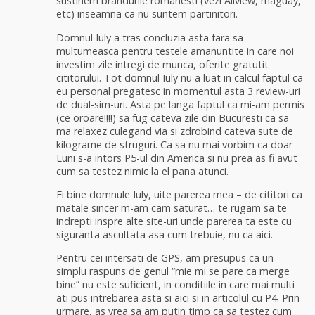
sustinem brandurile romanesti (vezi Allview, maguay,
etc) inseamna ca nu suntem partinitori.
Domnul Iuly a tras concluzia asta fara sa
multumeasca pentru testele amanuntite in care noi
investim zile intregi de munca, oferite gratutit
cititorului. Tot domnul Iuly nu a luat in calcul faptul ca
eu personal pregatesc in momentul asta 3 review-uri
de dual-sim-uri. Asta pe langa faptul ca mi-am permis
(ce oroare!!!!) sa fug cateva zile din Bucuresti ca sa
ma relaxez culegand via si zdrobind cateva sute de
kilograme de struguri. Ca sa nu mai vorbim ca doar
Luni s-a intors P5-ul din America si nu prea as fi avut
cum sa testez nimic la el pana atunci.
Ei bine domnule Iuly, uite parerea mea – de cititori ca
matale sincer m-am cam saturat… te rugam sa te
indrepti inspre alte site-uri unde parerea ta este cu
siguranta ascultata asa cum trebuie, nu ca aici.
Pentru cei intersati de GPS, am presupus ca un
simplu raspuns de genul “mie mi se pare ca merge
bine” nu este suficient, in conditiile in care mai multi
ati pus intrebarea asta si aici si in articolul cu P4. Prin
urmare, as vrea sa am putin timp ca sa testez cum