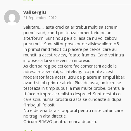
valisergiu
21 September, 2012
Salutare…., asta cred ca ar trebui multi sa scrie in
primul rand, cand posteaza comentariu pe un
site/forum. Sunt nou pe aici, asa ca nu voi zabovi
prea mult. Sunt viitor posesor de allview alldro p5.
In primul rand felicit cu placere pe cel/cei care au
muncit la acest review, foarte frumos. Cand voi intra
in posesia lui voi reveni cu impresii.
As dori sa rog pe cei care fac comentarii acide la
adresa review-ului, sa inteleaga ca poate acest
moderator face acest lucru de placere in timpul liber,
avand si job printre altele. Plus de asta, un lucru se
testeaza in timp supus la mai multe probe, pentru a-
ti face o impresie realista despre el. Sunt destui cei
care scriu numai prostii si asta se cunoaste si dupa
“limbajul” folosit.
Nu e de vina tara si poporul pentru niste catari care
ne trag in alta directie.
Oricum BRAVO pentru munca depusa.