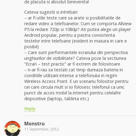
de placuta si absolut binevenita!
Cateva sugestii si intrebari:
– ar fi utile teste care sa arate si posibilitatile de
redare video a telefoanelor. Cum se comporta Allview
P5 la redare 720p si 1080p? Ati putea alege un player
Android popular, pentru a pastra consistenta
testelor intre telefoane (evident in masura in care e
posibil)
– Care sunt performantele ecranului din perspectiva
unghiurilor de vizibilitate? Cateva poze la sectiunea
“Ecran – test practic” ar fi extrem de folositoare
– n-ar fi rau sa testati cat timp dureaza bateria in
conditiile utilizarii intense a telefonului in regim
Wireless Access Point. E un scenariu folositor pentru
cei care circula mult si isi folosesc telefonul ca unic
punct de acces mobil la internet pentru celelalte
dispozitive (laptop, tableta etc.)
Reply
Monstru
11 September, 2012