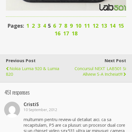
Pages:
1
2
3
4
5
6
7
8
9
10
11
12
13
14
15
16
17
18
Previous Post
Next Post
Nokia Lumia 920 & Lumia
Concursul NEXT LAB501 Si
820
Allview S-A Incheiat!!!
451 responses
CristiS
10 September, 2012
multumim pentru review-ul detaliat aici. ca sa
recapitulam, P5 are ca plusuri: un procesor dual core
si un chipset video sgx531 ultra iar minusuri: camera