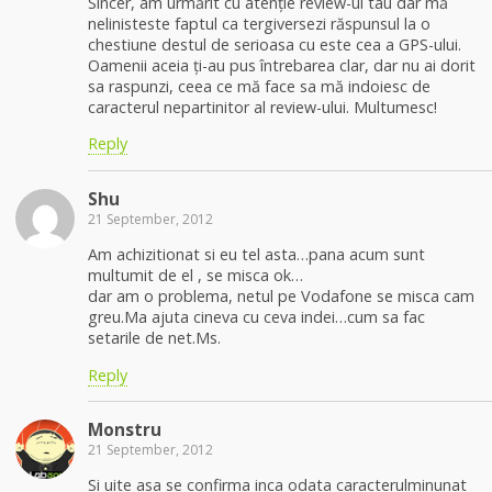
Sincer, am urmărit cu atenție review-ul tau dar mă
nelinisteste faptul ca tergiversezi răspunsul la o
chestiune destul de serioasa cu este cea a GPS-ului.
Oamenii aceia ți-au pus întrebarea clar, dar nu ai dorit
sa raspunzi, ceea ce mă face sa mă indoiesc de
caracterul nepartinitor al review-ului. Multumesc!
Reply
Shu
21 September, 2012
Am achizitionat si eu tel asta…pana acum sunt
multumit de el , se misca ok…
dar am o problema, netul pe Vodafone se misca cam
greu.Ma ajuta cineva cu ceva indei…cum sa fac
setarile de net.Ms.
Reply
Monstru
21 September, 2012
Si uite asa se confirma inca odata caracterulminunat