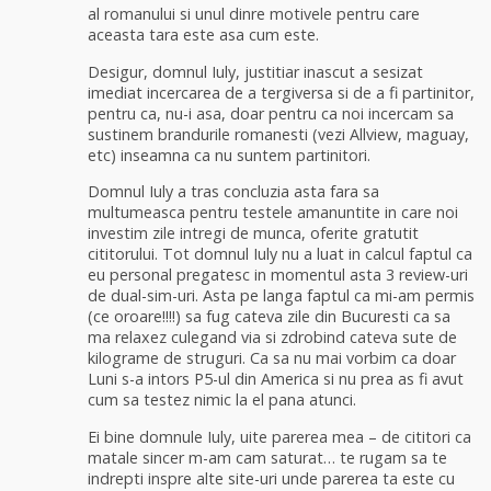
al romanului si unul dinre motivele pentru care
aceasta tara este asa cum este.
Desigur, domnul Iuly, justitiar inascut a sesizat
imediat incercarea de a tergiversa si de a fi partinitor,
pentru ca, nu-i asa, doar pentru ca noi incercam sa
sustinem brandurile romanesti (vezi Allview, maguay,
etc) inseamna ca nu suntem partinitori.
Domnul Iuly a tras concluzia asta fara sa
multumeasca pentru testele amanuntite in care noi
investim zile intregi de munca, oferite gratutit
cititorului. Tot domnul Iuly nu a luat in calcul faptul ca
eu personal pregatesc in momentul asta 3 review-uri
de dual-sim-uri. Asta pe langa faptul ca mi-am permis
(ce oroare!!!!) sa fug cateva zile din Bucuresti ca sa
ma relaxez culegand via si zdrobind cateva sute de
kilograme de struguri. Ca sa nu mai vorbim ca doar
Luni s-a intors P5-ul din America si nu prea as fi avut
cum sa testez nimic la el pana atunci.
Ei bine domnule Iuly, uite parerea mea – de cititori ca
matale sincer m-am cam saturat… te rugam sa te
indrepti inspre alte site-uri unde parerea ta este cu