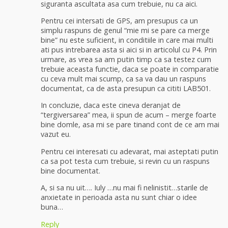
siguranta ascultata asa cum trebuie, nu ca aici.
Pentru cei intersati de GPS, am presupus ca un
simplu raspuns de genul “mie mi se pare ca merge
bine” nu este suficient, in conditiile in care mai multi
ati pus intrebarea asta si aici si in articolul cu P4. Prin
urmare, as vrea sa am putin timp ca sa testez cum
trebuie aceasta functie, daca se poate in comparatie
cu ceva mult mai scump, ca sa va dau un raspuns
documentat, ca de asta presupun ca cititi LAB501.
In concluzie, daca este cineva deranjat de
“tergiversarea” mea, ii spun de acum – merge foarte
bine domle, asa mi se pare tinand cont de ce am mai
vazut eu.
Pentru cei interesati cu adevarat, mai asteptati putin
ca sa pot testa cum trebuie, si revin cu un raspuns
bine documentat.
A, si sa nu uit…. Iuly …nu mai fi nelinistit…starile de
anxietate in perioada asta nu sunt chiar o idee
buna…
Reply