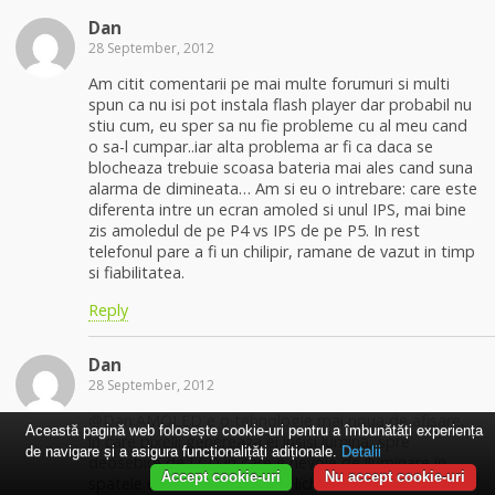
Dan
28 September, 2012
Am citit comentarii pe mai multe forumuri si multi
spun ca nu isi pot instala flash player dar probabil nu
stiu cum, eu sper sa nu fie probleme cu al meu cand
o sa-l cumpar..iar alta problema ar fi ca daca se
blocheaza trebuie scoasa bateria mai ales cand suna
alarma de dimineata… Am si eu o intrebare: care este
diferenta intre un ecran amoled si unul IPS, mai bine
zis amoledul de pe P4 vs IPS de pe P5. In rest
telefonul pare a fi un chilipir, ramane de vazut in timp
si fiabilitatea.
Reply
Dan
28 September, 2012
@Dan:AMOLED e o tehnologie mai noua de afisare,
Această pagină web folosește cookie-uri pentru a îmbunătăți experiența
in care pixelii genereaza ei insisi lumina, spre
de navigare și a asigura funcționalițăți adiționale.
Detalii
deosebire de LCD in care e nevoie de iluminare in
Accept cookie-uri
Nu accept cookie-uri
spatele ecranului de cristale lichide. Efectul: niveluri