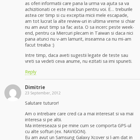
as oferi informatii care pana la urma va ajuta sa va
achizitionati ce este mai bun pentru voi. E… treburile
astea cer timp si cu exceptia micii mele escapade,
am tot lucrat la alte review-uri in ultima vreme si chiar
nu am avut timp sa fac asta. O sa incerc peste week-
end, pentru ca Miercuri plecam in Taiwan si daca nici
pana atunci nu v-am lamurit, inseamna ca nu mi-am
facut treaba :)
Intre timp, daca aveti sugestii legate de teste sau
vreti sa vedeti ceva anume, nu ezitati sa imi spuneti.
Reply
Dimitrie
23 September, 2012
Salutare tuturor!
Am o intrebare care cred ca a mai interesat si va mai
interesa si pe altii.
Ma intereseaza si pe mine cum se comporta GPS-ul
cu alte softuri (ex. NAVIGON).
Eu am avut un Samsung Galaxy Xcover si l-am dat in