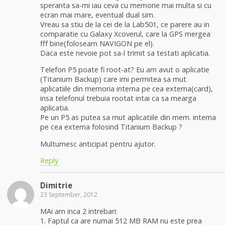
speranta sa-mi iau ceva cu memorie mai multa si cu
ecran mai mare, eventual dual sim.
Vreau sa stiu de la cei de la Lab501, ce parere au in
comparatie cu Galaxy Xcoverul, care la GPS mergea
fff bine(foloseam NAVIGON pe el).
Daca este nevoie pot sa-l trimit sa testati aplicatia.
Telefon P5 poate fi root-at? Eu am avut o aplicatie
(Titanium Backup) care imi permitea sa mut
aplicatiile din memoria interna pe cea externa(card),
insa telefonul trebuia rootat intai ca sa mearga
aplicatia.
Pe un P5 as putea sa mut aplicatiile din mem. interna
pe cea externa folosind Titanium Backup ?
Multumesc anticipat pentru ajutor.
Reply
Dimitrie
23 September, 2012
MAi am inca 2 intrebari:
1. Faptul ca are numai 512 MB RAM nu este prea