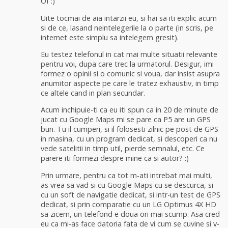
Of :)
Uite tocmai de aia intarzii eu, si hai sa iti explic acum
si de ce, lasand neintelegerile la o parte (in scris, pe
internet este simplu sa intelegem gresit).
Eu testez telefonul in cat mai multe situatii relevante
pentru voi, dupa care trec la urmatorul. Desigur, imi
formez o opinii si o comunic si voua, dar insist asupra
anumitor aspecte pe care le tratez exhaustiv, in timp
ce altele cand in plan secundar.
Acum inchipuie-ti ca eu iti spun ca in 20 de minute de
jucat cu Google Maps mi se pare ca P5 are un GPS
bun. Tu il cumperi, si il folosesti zilnic pe post de GPS
in masina, cu un program dedicat, si descoperi ca nu
vede satelitii in timp util, pierde semnalul, etc. Ce
parere iti formezi despre mine ca si autor? :)
Prin urmare, pentru ca tot m-ati intrebat mai multi,
as vrea sa vad si cu Google Maps cu se descurca, si
cu un soft de navigatie dedicat, si intr-un test de GPS
dedicat, si prin comparatie cu un LG Optimus 4X HD
sa zicem, un telefond e doua ori mai scump. Asa cred
eu ca mi-as face datoria fata de vi cum se cuvine si v-