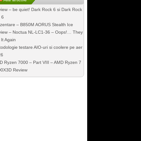
iew – be quiet! Dark Rock 6 si Dark Rock
 6
zentare – B850M AORUS Stealth Ice
iew – Noctua NL-LC1-36 – Oops!… They
 It Again
odologie testare AIO-uri si coolere pe aer
26
 Ryzen 7000 – Part VIII – AMD Ryzen 7
00X3D Review