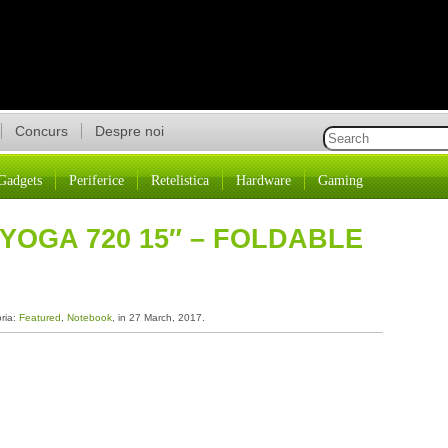
Concurs
Despre noi
Gadgets
Periferice
Retelistica
Hardware
Gaming
YOGA 720 15″ – FOLDABLE
oria:
Featured
,
Notebook
, in 27 March, 2017.