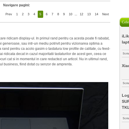
Navigare pagini:
Prev
1
2
3
4
5
6
7
8
9
10
...
12
13
14
Next
Cele
iLi
are ridicam display-ul. In primul rand pentru ca acesta poate fi rabatat,
lap
i generoase, sau intr-un mediu potrivit pentru vizionarea optima a
ilea rand pentru ca acolo gasim o tastatura low profile de calitate, cu feed-
i ridicata decat in cazul majoritatii tastaturilor de acest gen, ceea ce
Scri
ocuri cat si in momentul in care redactezi un articol. Nu in ultimul rand,
ul business, fiind dotat cu senzor de amprenta.
Xia
Scris
Log
SUP
TK
Scri