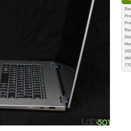
Rev
Pro
Pre
Rev
Did
Met
20
AMD
77