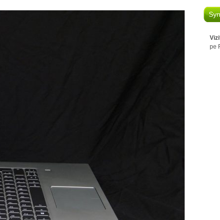
Syn
Viz
pe 