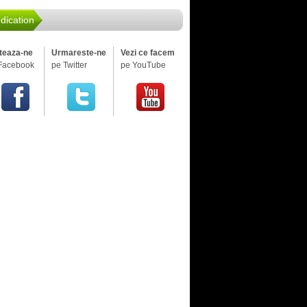
dication
iteaza-ne
Urmareste-ne
Vezi ce facem
Facebook
pe Twitter
pe YouTube