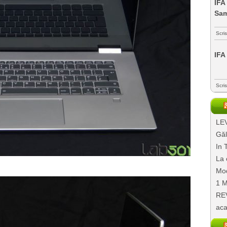
IFA
Sa
Scri
IFA
Scri
LEV
Găl
In 
La 
Mod
1 M
REV
aca