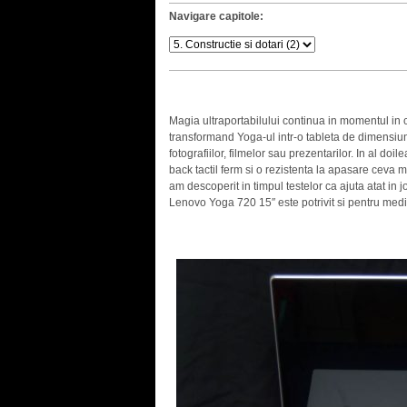
Navigare capitole:
Magia ultraportabilului continua in momentul in c
transformand Yoga-ul intr-o tableta de dimensiun
fotografiilor, filmelor sau prezentarilor. In al do
back tactil ferm si o rezistenta la apasare ceva ma
am descoperit in timpul testelor ca ajuta atat in j
Lenovo Yoga 720 15″ este potrivit si pentru medi