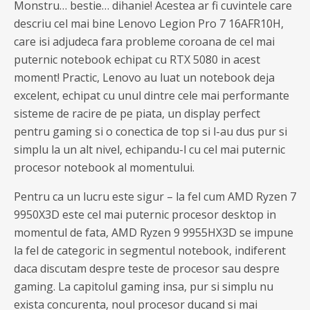
Monstru… bestie… dihanie! Acestea ar fi cuvintele care
descriu cel mai bine Lenovo Legion Pro 7 16AFR10H,
care isi adjudeca fara probleme coroana de cel mai
puternic notebook echipat cu RTX 5080 in acest
moment! Practic, Lenovo au luat un notebook deja
excelent, echipat cu unul dintre cele mai performante
sisteme de racire de pe piata, un display perfect
pentru gaming si o conectica de top si l-au dus pur si
simplu la un alt nivel, echipandu-l cu cel mai puternic
procesor notebook al momentului.
Pentru ca un lucru este sigur – la fel cum AMD Ryzen 7
9950X3D este cel mai puternic procesor desktop in
momentul de fata, AMD Ryzen 9 9955HX3D se impune
la fel de categoric in segmentul notebook, indiferent
daca discutam despre teste de procesor sau despre
gaming. La capitolul gaming insa, pur si simplu nu
exista concurenta, noul procesor ducand si mai