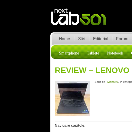
Home
Stiri
Editorial
Forum
Smartphone
Tablete
Notebook
REVIEW – LENOVO 
Scris de:
Monstru
, in categ
Navigare capitole: