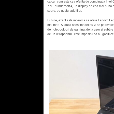
calcul, cum este cea oferita de combinatia Inte
7 si Thunderbolt 4, un display de cea mai buna ca
sobru, pe gustul adultilor.
Ei bine, exact asta incearca sa ofere Lenovo Legi
mai mari. Si daca acest model nu vi se potriveste,
de notebook-uri de gaming, de la usor si subtire 
de un ultraportabil, este imposibil sa nu gasiti c