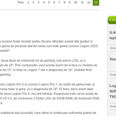
Prev
1
2
3
4
5
6
7
8
9
10
11
12
13
Cele
iLi
lap
coperi toate nevoile pietei, fiecare utilizator avand alte gusturi si
ezi o gama de produse atat de vasta cum este gama Lenovo Legion 2025,
Scri
redeti?
Xia
u doua tipuri de notebook-uri de gaming, mai precis LOQ, cu o
ala de 16″. Prin comparatie, avul acesta avem de-a face cu modele de
 de 15″, in timp ce Legion 7 are o diagonala de 16″, ambele fiind
 gaming.
Scris
vo Legion Pro 5 si Lenovo Legion Pro 7, iar varful de gama este, in
Log
arcasa mare si grea, cu o diagonala de 18″. Ei bine, daca avem deja
SUP
e seria Legion Pro 5, ma veti intreba. Raspunsul este cat se poate de
TK
 PCI-E 5.0, de conexiune 2.5Gbe LAN, de 64GB RAM, de iluminare RGB
ra.
Scri
n notebook mai accesibil, care ofera in continuare suficienta putere de