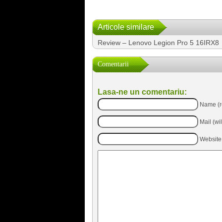
Articole similare
Review – Lenovo Legion Pro 5 16IRX8
Comentarii
Lasa-ne un comentariu:
Name (r
Mail (wi
Website