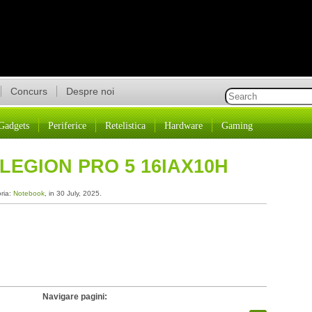
Concurs
Despre noi
Gadgets
Periferice
Retelistica
Hardware
Gaming
LEGION PRO 5 16IAX10H
oria:
Notebook
, in 30 July, 2025.
Navigare pagini: