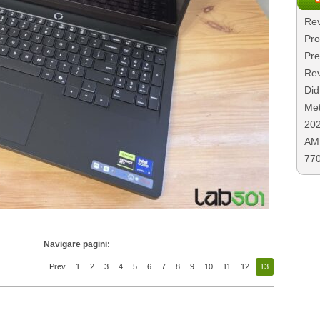
Rev
Pro
Pre
Rev
Did
Met
20
AMD
77
Navigare pagini:
Prev
1
2
3
4
5
6
7
8
9
10
11
12
13