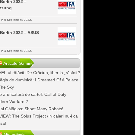
 Berlin 2022 –
msung
s in 5 September, 2022.
 Berlin 2022 – ASUS
s in 4 September, 2022.
Articole Gaming
EL-ul rătăcit. De Crăciun, liber la „răsfoit”!
ăgia de duminică: I Dreamed Of A Palace
The Sky
o aruncatură de cartof: Call of Duty
ern Warfare 2
ai Gălăgios: Shoot Many Robots!
IEW: The Solus Project / Nicăieri nu-i ca
să!
Alte articole