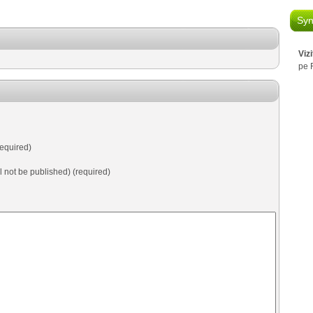
Syn
Viz
pe 
equired)
ll not be published) (required)