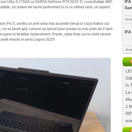
IFA
l Core Ultra 9 275HX cu NVIDIA GeForce RTX 5070 Ti, conectivitate WiFi
litate, un sistem de racire performant si nu in ultimul rand, un aspect
Sa
Scri
on Pro 5, pentru un pret ceva mai accesibil decat in cazul fratilor sai
 nu va faceti griji, Lenovo au lansat anul acesta nu mai putin de 6 serii
IFA
si pana la desktop replacement. Practic, atata timp cat nu aveti nevoie
e aveti nevoie in seria Legion 2025!
Scri
LEV
Găl
In 
La 
Mod
1 M
REV
aca