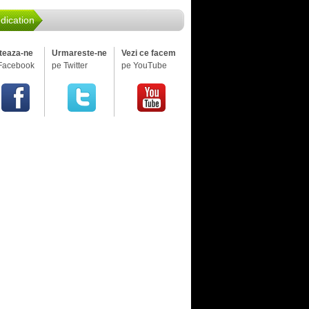
dication
iteaza-ne
Urmareste-ne
Vezi ce facem
Facebook
pe Twitter
pe YouTube