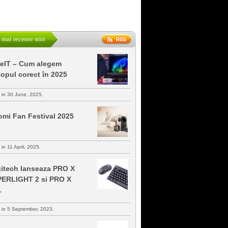
 mai recente stiri
keIT – Cum alegem
topul corect în 2025
s in 30 June, 2025.
omi Fan Festival 2025
 in 11 April, 2025.
itech lanseaza PRO X
ERLIGHT 2 si PRO X
L
s in 5 September, 2023.