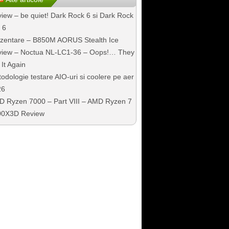
iew – be quiet! Dark Rock 6 si Dark Rock
 6
zentare – B850M AORUS Stealth Ice
iew – Noctua NL-LC1-36 – Oops!… They
 It Again
odologie testare AIO-uri si coolere pe aer
26
 Ryzen 7000 – Part VIII – AMD Ryzen 7
00X3D Review