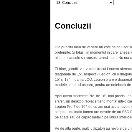
Concluzii
Din punctul meu de vedere nu este deloc usor sa a
preferinte. Si totusi, in momentul in care lans
ai toate sansele sa reusesti acest lucru. Nu ma c
Ei bine, ganditi-va ca anul trecut Lenovo oferea
diagonala de 15″, respectiv Legion, cu o diagon
15″ si 17″ in gama LOQ, Legion 5 are o diagonala
modele subtiri si usoare, pentru un notebook de
Apoi avem modelele Pro, de 16″, mai precis Leno
sfarsit, un desktop replacement, montat intr-o c
Legion Pro 7 de 16″, de ce am mai avea nevoie d
simplu – nu toata lumea are nevoie de un SSD
pe spate sau de capac metalic pe latura inferioa
Pe de alta parte, multi utilizatori au nevoie de u