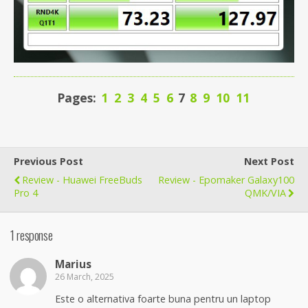
Pages:
1
2
3
4
5
6
7
8
9
10
11
Previous Post
Next Post
Review - Huawei FreeBuds
Review - Epomaker Galaxy100
Pro 4
QMK/VIA
1 response
Marius
26 March, 2025
Este o alternativa foarte buna pentru un laptop