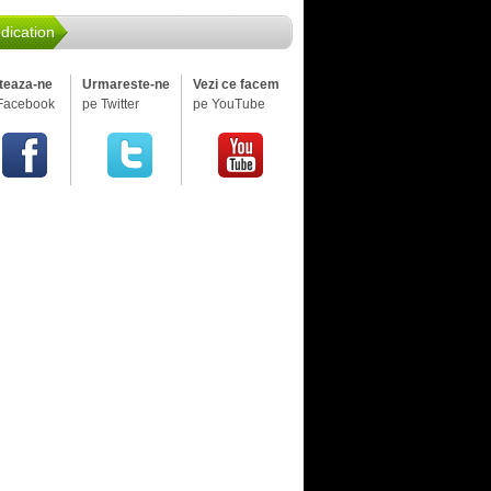
dication
iteaza-ne
Urmareste-ne
Vezi ce facem
Facebook
pe Twitter
pe YouTube