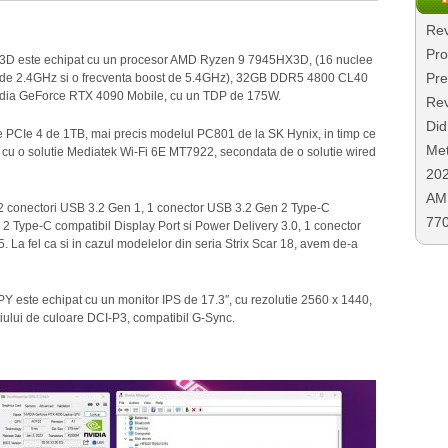
Rev
Pro
D este echipat cu un procesor AMD Ryzen 9 7945HX3D, (16 nuclee
Pre
aza de 2.4GHz si o frecventa boost de 5.4GHz), 32GB DDR5 4800 CL40
Nvidia GeForce RTX 4090 Mobile, cu un TDP de 175W.
Rev
Did
e PCIe 4 de 1TB, mai precis modelul PC801 de la SK Hynix, in timp ce
Met
ce cu o solutie Mediatek Wi-Fi 6E MT7922, secondata de o solutie wired
20
AMD
 conectori USB 3.2 Gen 1, 1 conector USB 3.2 Gen 2 Type-C
77
 2 Type-C compatibil Display Port si Power Delivery 3.0, 1 conector
 La fel ca si in cazul modelelor din seria Strix Scar 18, avem de-a
te echipat cu un monitor IPS de 17.3″, cu rezolutie 2560 x 1440,
iului de culoare DCI-P3, compatibil G-Sync.