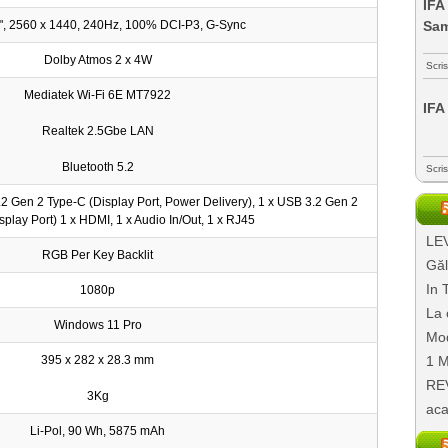
IFA
3", 2560 x 1440, 240Hz, 100% DCI-P3, G-Sync
Sa
Dolby Atmos 2 x 4W
Scri
Mediatek Wi-Fi 6E MT7922
IFA
Realtek 2.5Gbe LAN
Bluetooth 5.2
Scri
2 Gen 2 Type-C (Display Port, Power Delivery), 1 x USB 3.2 Gen 2
splay Port) 1 x HDMI, 1 x Audio In/Out, 1 x RJ45
LEV
RGB Per Key Backlit
Găl
In 
1080p
La 
Windows 11 Pro
Mod
395 x 282 x 28.3 mm
1 M
REV
3Kg
aca
Li-Pol, 90 Wh, 5875 mAh