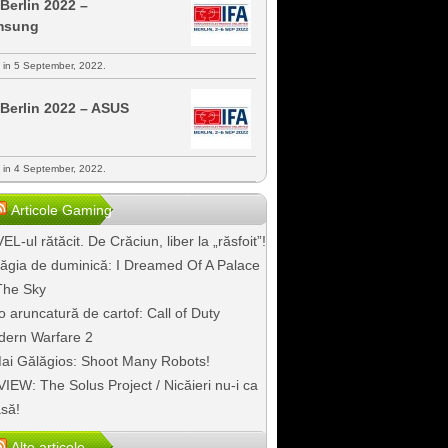
 Berlin 2022 –
msung
s in 5 September, 2022.
 Berlin 2022 – ASUS
s in 4 September, 2022.
Articole Gaming
EL-ul rătăcit. De Crăciun, liber la „răsfoit”!
ăgia de duminică: I Dreamed Of A Palace
The Sky
o aruncatură de cartof: Call of Duty
ern Warfare 2
ai Gălăgios: Shoot Many Robots!
IEW: The Solus Project / Nicăieri nu-i ca
să!
Alte articole