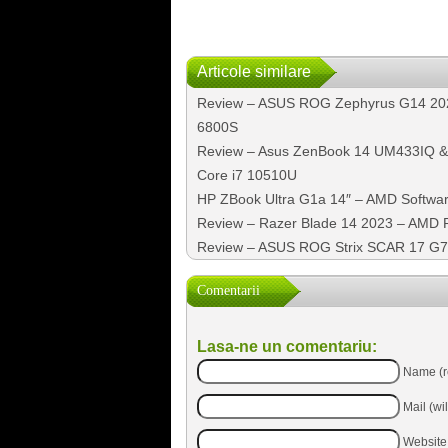
Articole similare
Review – ASUS ROG Zephyrus G14 20
6800S
Review – Asus ZenBook 14 UM433IQ &
Core i7 10510U
HP ZBook Ultra G1a 14″ – AMD Software
Review – Razer Blade 14 2023 – AMD 
Review – ASUS ROG Strix SCAR 17 G
Comentarii
Lasa-ne un comentariu:
Name (r
Mail (wi
Website