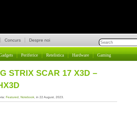
Concurs
Despre noi
Gadgets
Periferice
Retelistica
Hardware
Gaming
G STRIX SCAR 17 X3D –
HX3D
oria:
Featured
,
Notebook
, in 22 August, 2023.