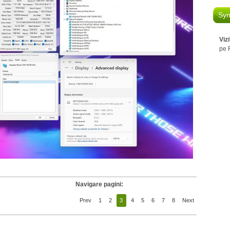
Syn
Viz
pe 
Navigare pagini:
Prev
1
2
3
4
5
6
7
8
Next