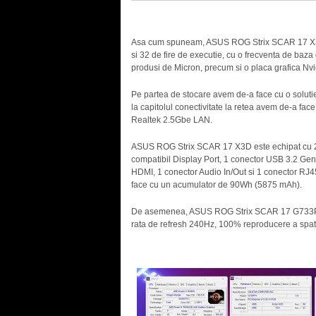
Asa cum spuneam, ASUS ROG Strix SCAR 17 X3
si 32 de fire de executie, cu o frecventa de b
produsi de Micron, precum si o placa grafica 
Pe partea de stocare avem de-a face cu o soluti
la capitolul conectivitate la retea avem de-a fa
Realtek 2.5Gbe LAN.
ASUS ROG Strix SCAR 17 X3D este echipat cu 2
compatibil Display Port, 1 conector USB 3.2 Gen
HDMI, 1 conector Audio In/Out si 1 conector RJ45.
face cu un acumulator de 90Wh (5875 mAh).
De asemenea, ASUS ROG Strix SCAR 17 G733PY es
rata de refresh 240Hz, 100% reproducere a spat