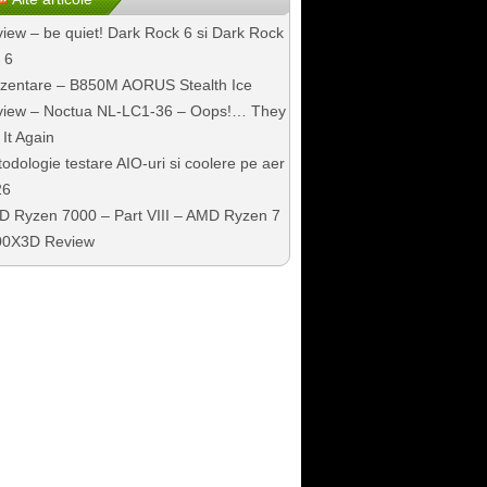
iew – be quiet! Dark Rock 6 si Dark Rock
 6
zentare – B850M AORUS Stealth Ice
iew – Noctua NL-LC1-36 – Oops!… They
 It Again
odologie testare AIO-uri si coolere pe aer
26
 Ryzen 7000 – Part VIII – AMD Ryzen 7
00X3D Review