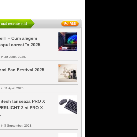
 mai recente stiri
keIT – Cum alegem
topul corect în 2025
s in 30 June, 2025.
omi Fan Festival 2025
 in 11 April, 2025.
itech lanseaza PRO X
ERLIGHT 2 si PRO X
L
s in 5 September, 2023.