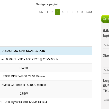
Navigare pagini:
Prev
1
2
3
4
5
6
7
8
Next
Cele
iLi
lap
Scri
ASUS ROG Strix SCAR 17 X3D
Xia
zen 9 7945HX3D - 16C / 32T @ 2.5-5.4GHz
Ryzen
Scris
32GB DDR5-4800 CL40 Micron
Log
Nvidia GeForce RTX 4090 Mobile
SUP
TK
175W
Scri
1TB SK Hynix PC801 NVMe PCIe 4