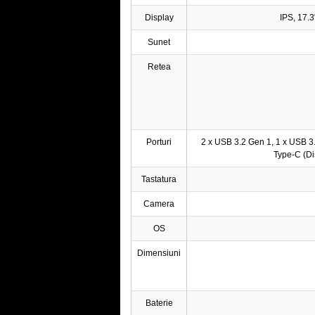
Display
IPS, 17.
Sunet
Retea
Porturi
2 x USB 3.2 Gen 1, 1 x USB 3.
Type-C (Di
Tastatura
Camera
OS
Dimensiuni
Baterie