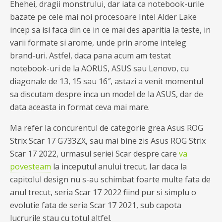
Ehehei, dragii monstrului, dar iata ca notebook-urile
bazate pe cele mai noi procesoare Intel Alder Lake
incep sa isi faca din ce in ce mai des aparitia la teste, in
varii formate si arome, unde prin arome inteleg
brand-uri. Astfel, daca pana acum am testat
notebook-uri de la AORUS, ASUS sau Lenovo, cu
diagonale de 13, 15 sau 16″, astazi a venit momentul
sa discutam despre inca un model de la ASUS, dar de
data aceasta in format ceva mai mare.
Ma refer la concurentul de categorie grea Asus ROG
Strix Scar 17 G733ZX, sau mai bine zis Asus ROG Strix
Scar 17 2022, urmasul seriei Scar despre care
va
povesteam
la inceputul anului trecut. Iar daca la
capitolul design nu s-au schimbat foarte multe fata de
anul trecut, seria Scar 17 2022 fiind pur si simplu o
evolutie fata de seria Scar 17 2021, sub capota
lucrurile stau cu totul altfel.