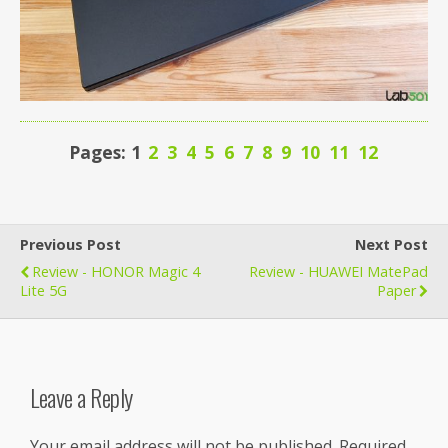
Pages: 1
2
3
4
5
6
7
8
9
10
11
12
Previous Post
Next Post
Review - HONOR Magic 4
Review - HUAWEI MatePad
Lite 5G
Paper
Leave a Reply
Your email address will not be published.
Required