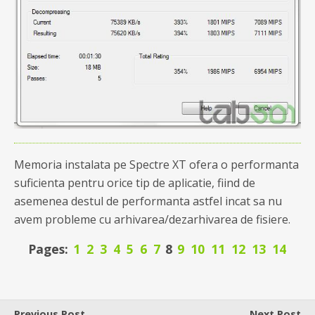
Memoria instalata pe Spectre XT ofera o performanta
suficienta pentru orice tip de aplicatie, fiind de
asemenea destul de performanta astfel incat sa nu
avem probleme cu arhivarea/dezarhivarea de fisiere.
Pages:
1
2
3
4
5
6
7
8
9
10
11
12
13
14
Previous Post
Next Post