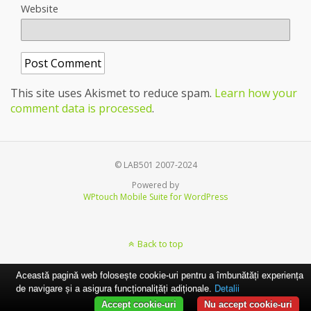
Website
This site uses Akismet to reduce spam.
Learn how your
comment data is processed
.
© LAB501 2007-2024
Powered by
WPtouch Mobile Suite for WordPress
Back to top
Această pagină web folosește cookie-uri pentru a îmbunătăți experiența
de navigare și a asigura funcționalițăți adiționale.
Detalii
Accept cookie-uri
Nu accept cookie-uri