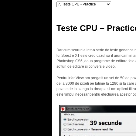
Teste CPU – Practic
Dar cum scorurile intr-o serie de teste generice
lui Spectre XT este cred cazul sa il aruncam in a
Photoshop CS6, doua programe de editare foto
softuri de editare si conversie video.
Pentru IrfanView am pregatit un set de 50 de poz
de la 3000 de pixeli pe latime la 1280 si la care 
pozele de la stanga la dreapta si am aplicat filtr
este timpul necesar pentru efectuarea acestor op