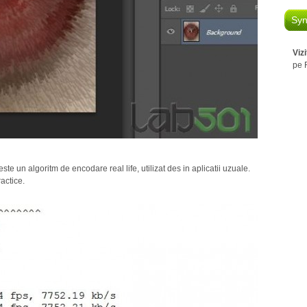
Syn
Viz
pe 
ste un algoritm de encodare real life, utilizat des in aplicatii uzuale.
actice.