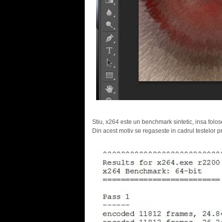
Stiu, x264 este un benchmark sintetic, insa folose
Din acest motiv se regaseste in cadrul testelor pr