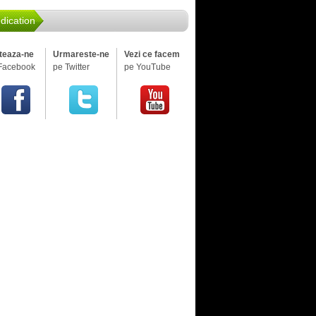
dication
iteaza-ne
Urmareste-ne
Vezi ce facem
Facebook
pe Twitter
pe YouTube