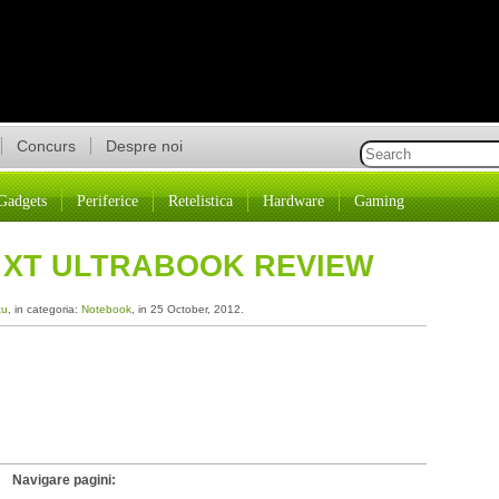
Concurs
Despre noi
Gadgets
Periferice
Retelistica
Hardware
Gaming
 XT ULTRABOOK REVIEW
cu
, in categoria:
Notebook
, in 25 October, 2012.
Navigare pagini: