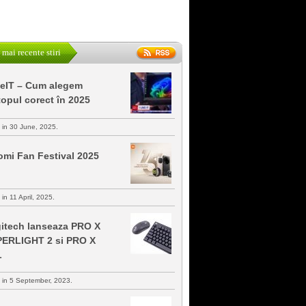
 mai recente stiri
keIT – Cum alegem
topul corect în 2025
s in 30 June, 2025.
omi Fan Festival 2025
 in 11 April, 2025.
itech lanseaza PRO X
ERLIGHT 2 si PRO X
L
s in 5 September, 2023.