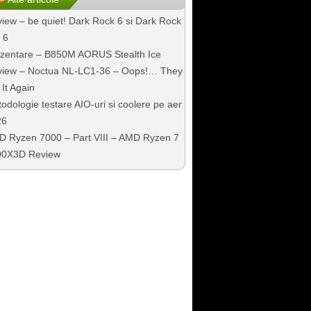
iew – be quiet! Dark Rock 6 si Dark Rock
 6
zentare – B850M AORUS Stealth Ice
iew – Noctua NL-LC1-36 – Oops!… They
 It Again
odologie testare AIO-uri si coolere pe aer
26
 Ryzen 7000 – Part VIII – AMD Ryzen 7
00X3D Review