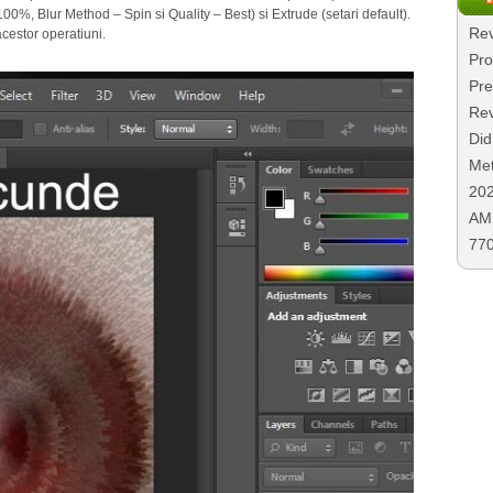
100%, Blur Method – Spin si Quality – Best) si Extrude (setari default).
Rev
cestor operatiuni.
Pro
Pre
Rev
Did
Met
20
AMD
77