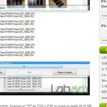
IFA
Sa
Scri
IFA
Scri
LEV
Găl
In 
La 
Mod
1 M
REV
aca
 Photoshop. Incarcam un TIFF de 3720 x 3796 ce ocupa un spatiu de 40 MB