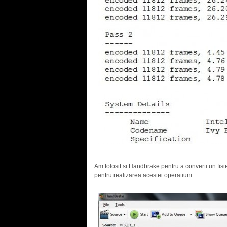
Am folosit si Handbrake pentru a converti un fis
pentru realizarea acestei operatiuni.