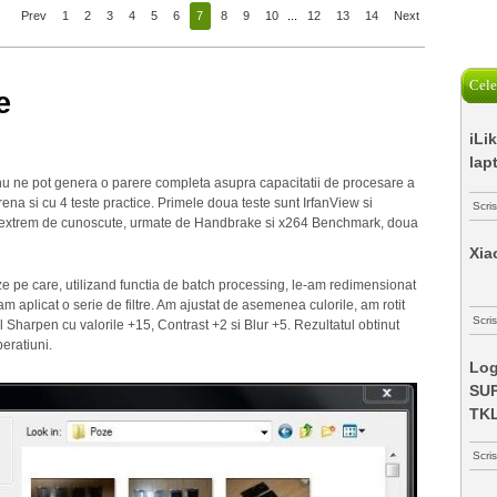
Prev
1
2
3
4
5
6
7
8
9
10
...
12
13
14
Next
Cele
e
iLi
lap
 nu ne pot genera o parere completa asupra capacitatii de procesare a
rena si cu 4 teste practice. Primele doua teste sunt IrfanView si
Scri
 extrem de cunoscute, urmate de Handbrake si x264 Benchmark, doua
Xia
e pe care, utilizand functia de batch processing, le-am redimensionat
am aplicat o serie de filtre. Am ajustat de asemenea culorile, am rotit
Scris
ul Sharpen cu valorile +15, Contrast +2 si Blur +5. Rezultatul obtinut
eratiuni.
Log
SUP
TK
Scri