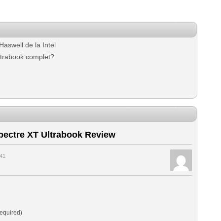
aswell de la Intel
ltrabook complet?
ectre XT Ultrabook Review
:41
equired)