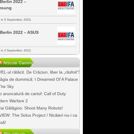
 Berlin 2022 –
msung
s in 5 September, 2022.
 Berlin 2022 – ASUS
s in 4 September, 2022.
Articole Gaming
EL-ul rătăcit. De Crăciun, liber la „răsfoit”!
ăgia de duminică: I Dreamed Of A Palace
The Sky
o aruncatură de cartof: Call of Duty
ern Warfare 2
ai Gălăgios: Shoot Many Robots!
IEW: The Solus Project / Nicăieri nu-i ca
să!
Alte articole