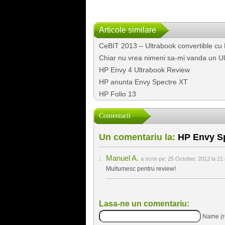
Articole similare
CeBIT 2013 – Ultrabook convertible cu H
Chiar nu vrea nimeni sa-mi vanda un U
HP Envy 4 Ultrabook Review
HP anunta Envy Spectre XT
HP Folio 13
Comentarii
Un comentariu la:
HP Envy Sp
Manuel A.
a scris pe:
25 October, 2012 la 21
Multumesc pentru review!
Lasa-ne un comentariu:
Name (r