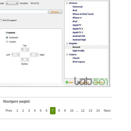
Navigare pagini:
Prev
1
2
3
4
5
6
7
8
9
10
...
12
13
14
Next