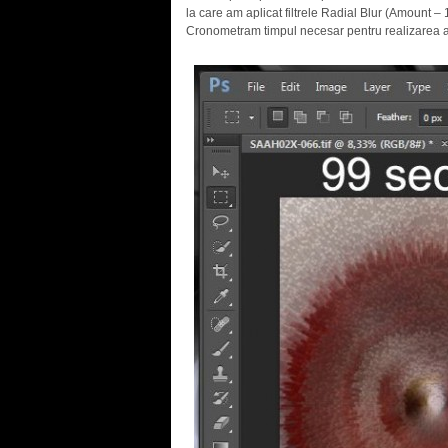
la care am aplicat filtrele Radial Blur (Amount – 
Cronometram timpul necesar pentru realizarea a