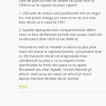
care din punctul meu de vedere cel putin face ca
S550-ul sa fie supeior la acest capitol:
1. LED-urile de status sunt pozitionate intr-un singur
loc, mai precis stanga-jos ceea ce eu zic ca e mai
bine decat ca in cazul lui S551.
2. Spatele laptopului este compartimentat diferit
ceea ce face desfacerea lui mult mai usoara cand vrei
sa inlocuiest doar HDD-ul sau RAM-ul.
Personal nu vad ca Haswell sa aduca un plus prea
mare nici macar la capitolul baterie, consumand doar
cu 2W mai putin decat cel al laptopului meu
(ultraboook nu prea e ca nu respeca toate
specificatiile lui Intel) deci pana ce nu apare
Broadwell sau chiar Skylake. Oricum felicitari pt
articol, cred ca nu am vazut un articol pt acest
laptop mai bine detaliat decat acesta!
Reply