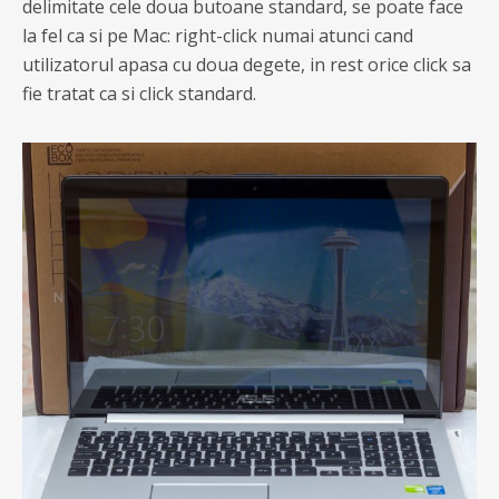
delimitate cele doua butoane standard, se poate face
la fel ca si pe Mac: right-click numai atunci cand
utilizatorul apasa cu doua degete, in rest orice click sa
fie tratat ca si click standard.