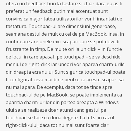
ofera un feedback bun la tastare si chiar daca eu as fi
preferat un feedback putin mai accentuat sunt
convins ca majoritatea utilizatorilor vor fi incantati de
tastatura. Touchpad-ul are dimensiuni generoase,
seamana destul de mult cu cel de pe MacBook, insa, in
continuare are unele mici scapari care se pot dovedi
frustrante in timp. De multe ori la un click – in functie
de locul in care apasati pe touchpad – se va deschide
meniul de right-click iar uneori vor aparea charm-urile
din dreapta ecranului. Sunt sigur ca touchpad-ul poate
fi configurat ceva mai bine pentru ca aceste scapari sa
nu mai apara. De exemplu, daca tot se tinde spre
touchpad-ul de pe MacBook, se poate implementa ca
aparitia charm-urilor din partea dreapta a Windows-
ului sa se realizeze doar atunci cand gestul pe
touchpad se face cu doua degete. La fel si in cazul
right-click-ului, daca tot nu mai sunt foarte clar