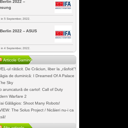
 Berlin 2022 –
msung
s in 5 September, 2022.
 Berlin 2022 – ASUS
s in 4 September, 2022.
Articole Gaming
EL-ul rătăcit. De Crăciun, liber la „răsfoit”!
ăgia de duminică: I Dreamed Of A Palace
The Sky
o aruncatură de cartof: Call of Duty
ern Warfare 2
ai Gălăgios: Shoot Many Robots!
IEW: The Solus Project / Nicăieri nu-i ca
să!
Alte articole