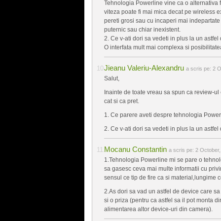
Tehnologia Powerline vine ca o alternativa f
viteza poate fi mai mica decat pe wireless e
pereti grosi sau cu incaperi mai indepartate
puternic sau chiar inexistent.
2. Ce v-ati dori sa vedeti in plus la un astfe
O interfata mult mai complexa si posibilitat
Jieanu Valeriu-Alexandru
a scris pe:
2 O
Salut,
Inainte de toate vreau sa spun ca review-ul 
cat si ca pret.
1. Ce parere aveti despre tehnologia Power
2. Ce v-ati dori sa vedeti in plus la un astfe
Mocanu Constantin
a scris pe:
2 October,
1.Tehnologia Powerline mi se pare o tehnologi
sa gasesc ceva mai multe informatii cu privire
sensul ce tip de fire ca si material,lungime 
2.As dori sa vad un astfel de device care sa 
si o priza (pentru ca astfel sa il pot monta d
alimentarea altor device-uri din camera).