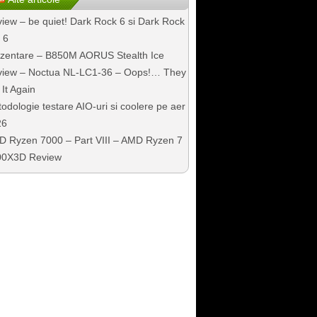
iew – be quiet! Dark Rock 6 si Dark Rock
 6
zentare – B850M AORUS Stealth Ice
iew – Noctua NL-LC1-36 – Oops!… They
 It Again
odologie testare AIO-uri si coolere pe aer
26
 Ryzen 7000 – Part VIII – AMD Ryzen 7
00X3D Review