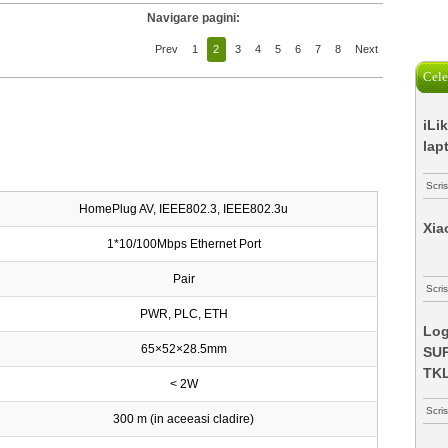
Navigare pagini:
Prev
1
2
3
4
5
6
7
8
Next
Cele
iLi
lap
Scri
HomePlug AV, IEEE802.3, IEEE802.3u
Xia
1*10/100Mbps Ethernet Port
Pair
Scris
PWR, PLC, ETH
Log
65×52×28.5mm
SUP
TK
< 2W
Scri
300 m (in aceeasi cladire)