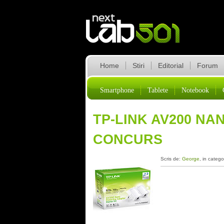
Home
Stiri
Editorial
Forum
Smartphone
Tablete
Notebook
TP-LINK AV200 N
CONCURS
Scris de:
George
, in catego