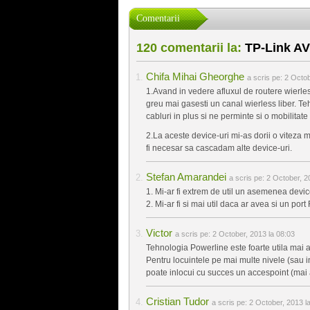
Comentarii
120 comentarii la:
TP-Link AV
Chifa Mihai Gheorghe
a scris pe:
2 Octob
1.Avand in vedere afluxul de routere wierless
greu mai gasesti un canal wierless liber. Te
cabluri in plus si ne perminte si o mobilitate
2.La aceste device-uri mi-as dorii o viteza
fi necesar sa cascadam alte device-uri.
Stefan Amarandei
a scris pe:
2 October, 2
1. Mi-ar fi extrem de util un asemenea devic
2. Mi-ar fi si mai util daca ar avea si un port
Victor
a scris pe:
2 October, 2013 la 08:03
Tehnologia Powerline este foarte utila mai a
Pentru locuintele pe mai multe nivele (sau i
poate inlocui cu succes un accespoint (mai a
Cristian Tudor
a scris pe:
2 October, 2013 l