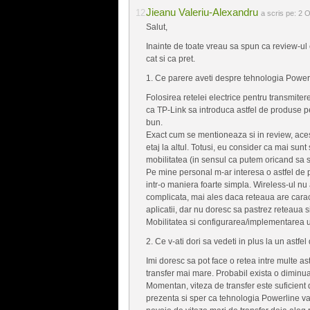
Jieanu Valeriu-Alexandru
a scris pe:
2 O
Salut,
Inainte de toate vreau sa spun ca review-ul 
cat si ca pret.
1. Ce parere aveti despre tehnologia Power
Folosirea retelei electrice pentru transmiter
ca TP-Link sa introduca astfel de produse p
bun.
Exact cum se mentioneaza si in review, aces
etaj la altul. Totusi, eu consider ca mai sunt
mobilitatea (in sensul ca putem oricand sa 
Pe mine personal m-ar interesa o astfel de
intr-o maniera foarte simpla. Wireless-ul nu 
complicata, mai ales daca reteaua are carac
aplicatii, dar nu doresc sa pastrez reteaua s
Mobilitatea si configurarea/implementarea u
2. Ce v-ati dori sa vedeti in plus la un astfe
Imi doresc sa pot face o retea intre multe a
transfer mai mare. Probabil exista o diminua
Momentan, viteza de transfer este suficient 
prezenta si sper ca tehnologia Powerline va