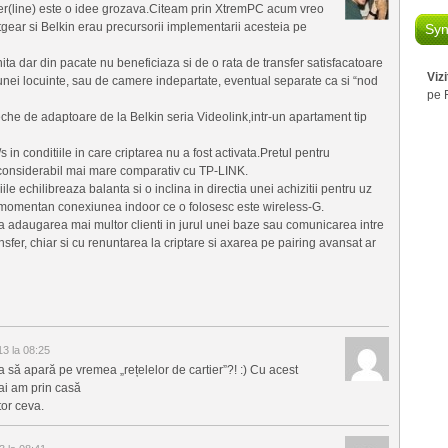
r(line) este o idee grozava.Citeam prin XtremPC acum vreo
ear si Belkin erau precursorii implementarii acesteia pe
Syn
a dar din pacate nu beneficiaza si de o rata de transfer satisfacatoare
Viz
 unei locuinte, sau de camere indepartate, eventual separate ca si “nod
pe 
che de adaptoare de la Belkin seria Videolink,intr-un apartament tip
in conditiile in care criptarea nu a fost activata.Pretul pentru
d considerabil mai mare comparativ cu TP-LINK.
ile echilibreaza balanta si o inclina in directia unei achizitii pentru uz
 momentan conexiunea indoor ce o folosesc este wireless-G.
ca adaugarea mai multor clienti in jurul unei baze sau comunicarea intre
ansfer, chiar si cu renuntarea la criptare si axarea pe pairing avansat ar
13 la 08:25
 să apară pe vremea „rețelelor de cartier”?! :) Cu acest
mai am prin casă
tor ceva.