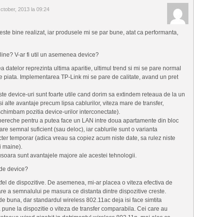
ctober, 2013 la 09:24
este bine realizat, iar produsele mi se par bune, atat ca performanta,
line? V-ar fi util un asemenea device?
ea datelor reprezinta ultima aparitie, ultimul trend si mi se pare normal
e piata. Implementarea TP-Link mi se pare de calitate, avand un pret
te device-uri sunt foarte utile cand dorim sa extindem reteaua de la un
 si alte avantaje precum lipsa cablurilor, viteza mare de transfer,
schimbam pozitia device-urilor interconectate).
 pereche pentru a putea face un LAN intre doua apartamente din bloc
are semnal suficient (sau deloc), iar cablurile sunt o varianta
ter temporar (adica vreau sa copiez acum niste date, sa rulez niste
i maine).
soara sunt avantajele majore ale acestei tehnologii.
l de device?
stfel de dispozitive. De asemenea, mi-ar placea o viteza efectiva de
re a semnalului pe masura ce distanta dintre dispozitive creste.
de buna, dar standardul wireless 802.11ac deja isi face simtita
 pune la dispozitie o viteza de transfer comparabila. Cei care au