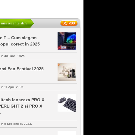
 mai recente stiri
keIT – Cum alegem
topul corect în 2025
s in 30 June, 2025.
omi Fan Festival 2025
 in 11 April, 2025.
itech lanseaza PRO X
ERLIGHT 2 si PRO X
L
s in 5 September, 2023.