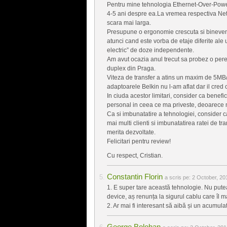
Pentru mine tehnologia Ethernet-Over-Powe
4-5 ani despre ea.La vremea respectiva Netg
scara mai larga.
Presupune o ergonomie crescuta si binevenit
atunci cand este vorba de etaje diferite ale
electric” de doze independente.
Am avut ocazia anul trecut sa probez o pere
duplex din Praga.
Viteza de transfer a atins un maxim de 5MB/s 
adaptoarele Belkin nu l-am aflat dar il cre
In ciuda acestor limitari, consider ca benefici
personal in ceea ce ma priveste, deoarece
Ca si imbunatatire a tehnologiei, consider 
mai multi clienti si imbunatatirea ratei de tr
merita dezvoltate.
Felicitari pentru review!
Cu respect, Cristian.
Constantin Florin
a scris pe:
2 October, 20
1. E super tare această tehnologie. Nu putea
device, aș renunța la sigurul cablu care îl 
2. Ar mai fi interesant să aibă și un acumula
George Bolohan