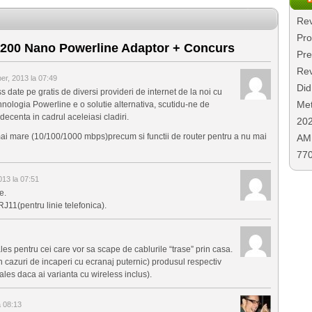
Rev
Pro
200 Nano Powerline Adaptor + Concurs
Pre
Rev
er, 2013 la 07:49
Did
 date pe gratis de diversi provideri de internet de la noi cu
Met
hnologia Powerline e o solutie alternativa, scutidu-ne de
 decenta in cadrul aceleiasi cladiri.
20
 mai mare (10/100/1000 mbps)precum si functii de router pentru a nu mai
AMD
77
013 la 07:51
e.
 RJ11(pentru linie telefonica).
les pentru cei care vor sa scape de cablurile “trase” prin casa.
n cazuri de incaperi cu ecranaj puternic) produsul respectiv
les daca ai varianta cu wireless inclus).
a 08:13