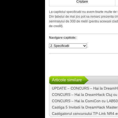
Criptare
La capitolul specificatii nu avem foarte multe de
Din tabelul de mai jos pot sa remarc prezenta crip
semnalului de 300 de metri (pentru aceeasi cladi
de credit).
Navigare capitole:
Articole similare
UPDATE – CONCURS – Hai la DreamHa
CONCURS – Hai la DreamHack Cluj cu
CONCURS – Hai la ComiCon cu LAB501
Castiga 5 Invitatii la DreamHack Maste
Castigatorul concursului TP-Link NR4 