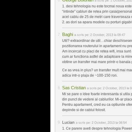
a scris pe:
2 October, 201
1. desi tehnologia nu este tocmai noua este 
“intinde” cabluri de retea prin casa(personal
acel cablu de 25 de metri care traverseaza 
2. as dori sa apara modele cu porturi gigabi
Baghi
a scris pe:
2 October, 2013 la 08:47
Util? extraordinar de util…chiar deschisese
pozitionarea routerului in apartament nu pre
Am incercat cu placi de retea wifi, insa sunt 
cum ar functiona astfel de adaptoare la mine
obtine un transfer mai mare printr-o banala 
Ce as vrea in plus? un transfer mult mai mare
adica intr-o plaja de ~100-150 ron.
Sas Cristian
a scris pe:
2 October, 2013 la 
Mi se pare o idee foarte interesanta si util
din punct de vedere al cablurilor. Mi-ar pl
Pentru apartament, cred eu ca optiunile oferi
depinde si de cablul folosit.
Lucian
a scris pe:
2 October, 2013 la 08:54
1. Ce parere aveti despre tehnologia Power