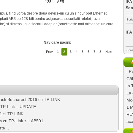
IFA
128-bit AES
Sa
 spus, fiind vorba despre doua device-uri cu un singur port Ethernet.
tarii AES pe 128-biti pentru asigurarea securitatii retelei, raza
Scri
re) si dimensiunile fiecarui adaptor (practic este mai mic decat un card
IFA
Navigare pagini:
Scri
Prev
1
2
3
4
5
6
7
8
Next
LEV
Găl
In 
La 
ck Bucharest 2016 cu TP-LINK
Mod
 TP-Link – UPDATE
1 M
 si TP-LINK
REV
rs cu TP-Link si LAB501
aca
este…