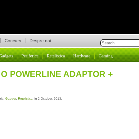
Concurs
Despre noi
Gadgets
Periferice
Retelistica
Hardware
Gaming
ANO POWERLINE ADAPTOR +
ria:
Gadget
,
Retelistica
, in 2 October, 2013.