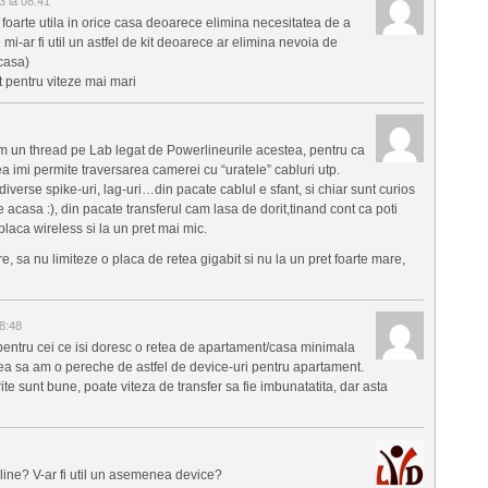
3 la 08:41
foarte utila in orice casa deoarece elimina necesitatea de a
 mi-ar fi util un astfel de kit deoarece ar elimina nevoia de
casa)
t pentru viteze mai mari
m un thread pe Lab legat de Powerlineurile acestea, pentru ca
a imi permite traversarea camerei cu “uratele” cabluri utp.
diverse spike-uri, lag-uri…din pacate cablul e sfant, si chiar sunt curios
 acasa :), din pacate transferul cam lasa de dorit,tinand cont ca poti
placa wireless si la un pret mai mic.
, sa nu limiteze o placa de retea gigabit si nu la un pret foarte mare,
08:48
a pentru cei ce isi doresc o retea de apartament/casa minimala
acea sa am o pereche de astfel de device-uri pentru apartament.
te sunt bune, poate viteza de transfer sa fie imbunatatita, dar asta
line? V-ar fi util un asemenea device?