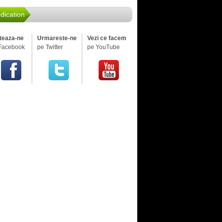
dication
iteaza-ne
Urmareste-ne
Vezi ce facem
Facebook
pe Twitter
pe YouTube