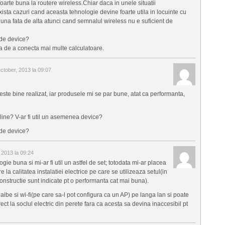
oarte buna la routere wireless.Chiar daca in unele situatii
xista cazuri cand aceasta tehnologie devine foarte utila in locuinte cu
 una fata de alta atunci cand semnalul wireless nu e suficient de
l de device?
ea de a conecta mai multe calculatoare.
ctober, 2013 la 09:07
este bine realizat, iar produsele mi se par bune, atat ca performanta,
line? V-ar fi util un asemenea device?
l de device?
 2013 la 09:24
e buna si mi-ar fi util un astfel de set; totodata mi-ar placea
 la calitatea instalatiei electrice pe care se utilizeaza setul(in
constructie sunt indicate pt o performanta cat mai buna).
aibe si wi-fi(pe care sa-l pot configura ca un AP) pe langa lan si poate
irect la soclul electric din perete fara ca acesta sa devina inaccesibil pt