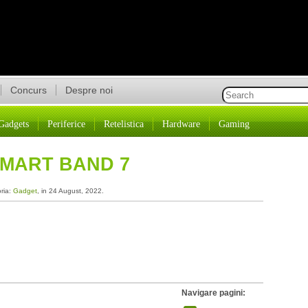
Concurs
Despre noi
Gadgets
Periferice
Retelistica
Hardware
Gaming
SMART BAND 7
oria:
Gadget
, in 24 August, 2022.
Navigare pagini: