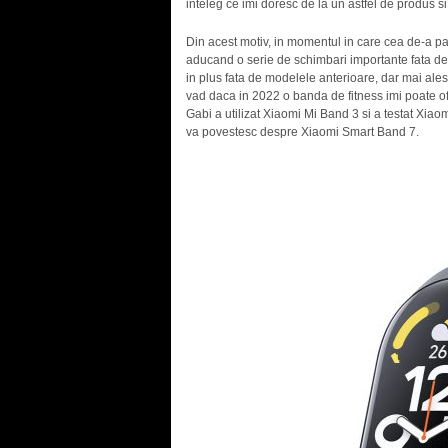
inteleg ce imi doresc de la un astfel de produs si l
Din acest motiv, in momentul in care cea de-a patr
aducand o serie de schimbari importante fata de
in plus fata de modelele anterioare, dar mai ales
vad daca in 2022 o banda de fitness imi poate of
Gabi a utilizat Xiaomi Mi Band 3 si a testat Xia
va povestesc despre Xiaomi Smart Band 7.