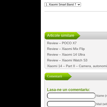
Articole similare
Review – POCO X7
Review – Xiaomi Mix Flip
Review – Xiaomi 14 Ultra
Review – Xiaomi Watch S3
Xiaomi 14 – Part II – Camera, autonom
Comentarii
Lasa-ne un comentariu:
Name (r
Mail (wi