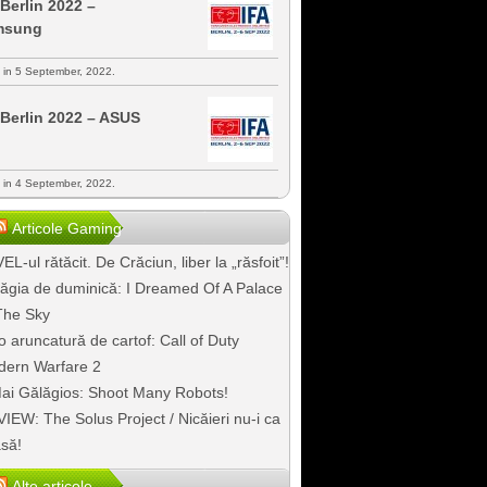
 Berlin 2022 –
msung
s in 5 September, 2022.
 Berlin 2022 – ASUS
s in 4 September, 2022.
Articole Gaming
EL-ul rătăcit. De Crăciun, liber la „răsfoit”!
ăgia de duminică: I Dreamed Of A Palace
The Sky
o aruncatură de cartof: Call of Duty
ern Warfare 2
ai Gălăgios: Shoot Many Robots!
IEW: The Solus Project / Nicăieri nu-i ca
să!
Alte articole