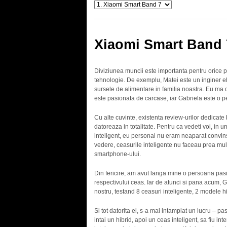
Xiaomi Smart Band 
Diviziunea muncii este importanta pentru orice p
tehnologie. De exemplu, Matei este un inginer el
sursele de alimentare in familia noastra. Eu ma 
este pasionata de carcase, iar Gabriela este o p
Cu alte cuvinte, existenta review-urilor dedicate b
datoreaza in totalitate. Pentru ca vedeti voi, in 
inteligent, eu personal nu eram neaparat convins
vedere, ceasurile inteligente nu faceau prea mult
smartphone-ului.
Din fericire, am avut langa mine o persoana pasion
respectivului ceas. Iar de atunci si pana acum, G
nostru, testand 8 ceasuri inteligente, 2 modele hib
Si tot datorita ei, s-a mai intamplat un lucru – pa
intai un hibrid, apoi un ceas inteligent, sa fiu in