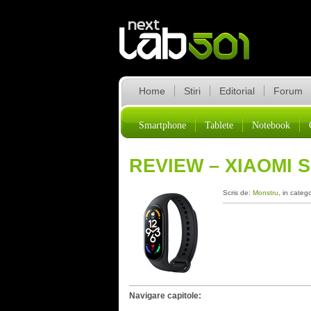
Home
Stiri
Editorial
Forum
Smartphone
Tablete
Notebook
REVIEW – XIAOMI 
Scris de:
Monstru
, in categ
Navigare capitole: