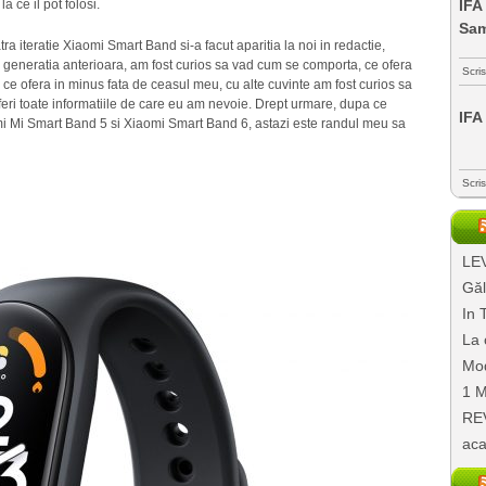
a ce il pot folosi.
IFA
Sa
a iteratie Xiaomi Smart Band si-a facut aparitia la noi in redactie,
 generatia anterioara, am fost curios sa vad cum se comporta, ce ofera
Scri
 ce ofera in minus fata de ceasul meu, cu alte cuvinte am fost curios sa
eri toate informatiile de care eu am nevoie. Drept urmare, dupa ce
IFA
omi Mi Smart Band 5 si Xiaomi Smart Band 6, astazi este randul meu sa
Scri
LEV
Găl
In 
La 
Mod
1 M
REV
aca