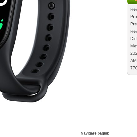
Rev
Pro
Pre
Rev
Did
Met
20
AMD
77
Navigare pagini: