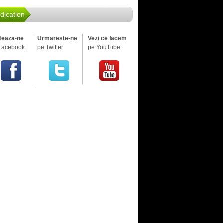
dication
iteaza-ne
Urmareste-ne
Vezi ce facem
Facebook
pe Twitter
pe YouTube