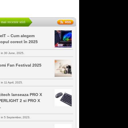
 mai recente stiri
keIT – Cum alegem
topul corect în 2025
s in 30 June, 2025.
omi Fan Festival 2025
 in 11 April, 2025.
itech lanseaza PRO X
ERLIGHT 2 si PRO X
L
s in 5 September, 2023.