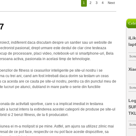
1
2
3
4
Next
Cele
7
iLi
roiect, indiferent daca discutam despre un santier sau un website de
lap
ectronist pasionat, drept urmare este destul de clar cine testeaza
ocup de procesoare, placi video, notebook-uri si smartphone-uri, Bela
Scri
ersoana activa, pasionata in acelasi timp de tehnologie.
Xia
enzilor de fitness si ceasurilor inteligente pe site-ul nostru i se
urma cu trei ani, cand am fost intrebati daca dorim sa testam un ceas
 ca acesta are ce cauta pe site-ul nostru, pentru ca din punctul meu de
e lucruri pe atunci, dubland in mare parte o serie din functiile
Scris
Log
ata de activitati sportive, care s-a implicat imediat in testarea
SUP
abi a lucrat intens la extinderea acestei categorii de produse pe site-ul
TK
rid si 2 benzi fitness, de la 6 producatori.
Scri
siunea ei m-a molipsit si pe mine. Astfel, am ajuns sa utilizez zilnic mai
teresat de ce pot face, respectiv ce nu pot face aceste dispozitive, sa