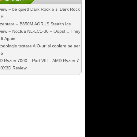
iew – be quiet! Dark Rock 6 si Dark Rock
 6
zentare – B850M AORUS Stealth Ice
iew – Noctua NL-LC1-36 – Oops!… They
 It Again
odologie testare AIO-uri si coolere pe aer
26
 Ryzen 7000 – Part VIII – AMD Ryzen 7
00X3D Review