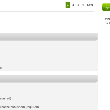
1
2
3
4
Next
Syn
Viz
pe 
ie
equired)
ll not be published) (required)