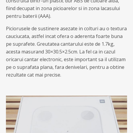
construita dintr-un plastic dur ABS de culoare alba,
fiind decupat in zona picioarelor si in zona lacasului
pentru baterii (AAA).
Piciorusele de sustinere asezate in colturi au o textura
cauciucata, astfel incat ofera o aderenta foarte buna
pe suprafete. Greutatea cantarului este de 1.7kg,
acesta masurand 30×30.5×2.5cm. La fel ca in cazul
oricarui cantar electronic, este important sa il utilizam
pe o suprafata plana, fara denivelari, pentru a obtine
rezultate cat mai precise.