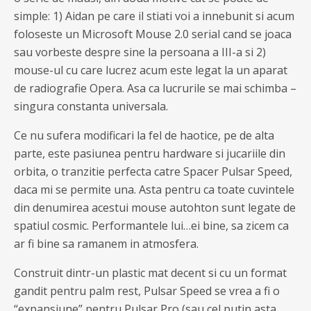
simple: 1) Aidan pe care il stiati voi a innebunit si acum
foloseste un Microsoft Mouse 2.0 serial cand se joaca
sau vorbeste despre sine la persoana a III-a si 2)
mouse-ul cu care lucrez acum este legat la un aparat
de radiografie Opera. Asa ca lucrurile se mai schimba –
singura constanta universala.
Ce nu sufera modificari la fel de haotice, pe de alta
parte, este pasiunea pentru hardware si jucariile din
orbita, o tranzitie perfecta catre Spacer Pulsar Speed,
daca mi se permite una. Asta pentru ca toate cuvintele
din denumirea acestui mouse autohton sunt legate de
spatiul cosmic. Performantele lui…ei bine, sa zicem ca
ar fi bine sa ramanem in atmosfera.
Construit dintr-un plastic mat decent si cu un format
gandit pentru palm rest, Pulsar Speed se vrea a fi o
“expansiune” pentru Pulsar Pro (sau cel putin asta