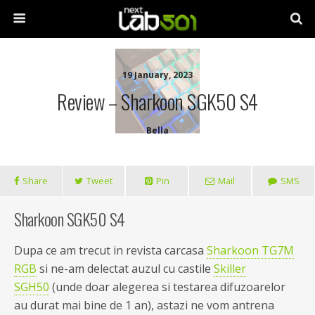
19 January, 2023
Review – Sharkoon SGK50 S4
Bella
Share
Tweet
Pin
Mail
SMS
Sharkoon SGK50 S4
Dupa ce am trecut in revista carcasa
Sharkoon TG7M
RGB
si ne-am delectat auzul cu castile
Skiller
SGH50
(unde doar alegerea si testarea difuzoarelor
au durat mai bine de 1 an), astazi ne vom antrena