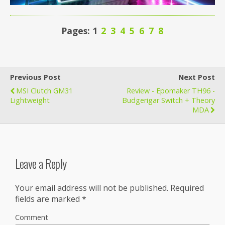
Pages: 1
2
3
4
5
6
7
8
Previous Post
Next Post
MSI Clutch GM31
Review - Epomaker TH96 -
Lightweight
Budgerigar Switch + Theory
MDA
Leave a Reply
Your email address will not be published.
Required
fields are marked
*
Comment