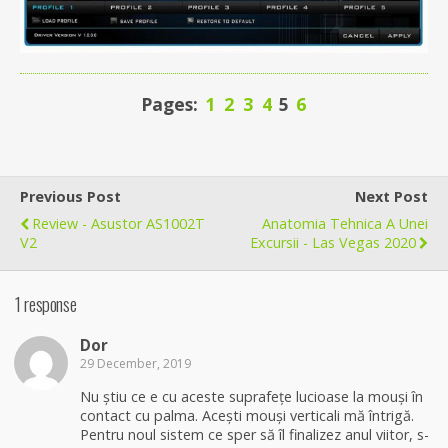
Pages:
1
2
3
4
5
6
Previous Post
Next Post
Review - Asustor AS1002T
Anatomia Tehnica A Unei
V2
Excursii - Las Vegas 2020
1 response
Dor
29 December, 2019
Nu știu ce e cu aceste suprafețe lucioase la mouși în
contact cu palma. Acești mouși verticali mă întrigă.
Pentru noul sistem ce sper să îl finalizez anul viitor, s-