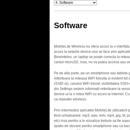
Software
MobileLite Wireless nu ofera acces la o interfa
acces la setarile device-ului se face prin aplica
Bineinteles, un laptop se poate conecta la retea
cardul microSD, insa, nu va putea accesa sau ved
Pe de alta parte, pe un smartphone sau tableta g
referitoare la reteaua WiFi folosita si evident t
(SSID-ul), canalul WiFi folosit, vizibilitatea SSDI
din Settings vedem informatii referitoare la versi
device-ul la o retea WiFi cu acces la internet. Cu 
ca repeater wireless.
Prin intermediul aplicatiei MobileLite utilizatori
fiind urmatoarele: mp3, wav, m4v, mp4, jpg, tif, pd
etc) insa pentru a le vizualiza trebuie sa fie sup
spatiu de stocare pentru smartphone sau ca back