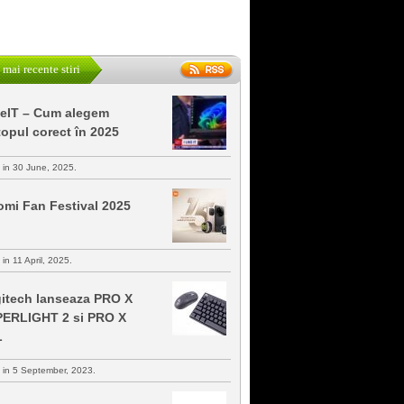
 mai recente stiri
keIT – Cum alegem
topul corect în 2025
s in 30 June, 2025.
omi Fan Festival 2025
 in 11 April, 2025.
itech lanseaza PRO X
ERLIGHT 2 si PRO X
L
s in 5 September, 2023.