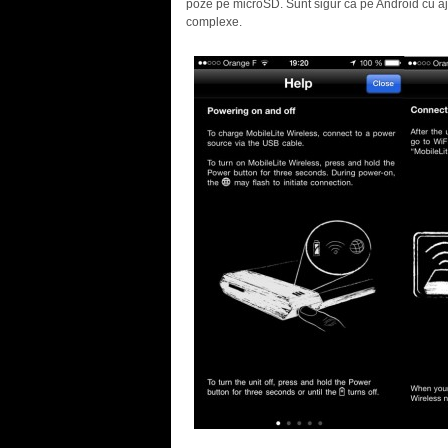
poze pe microSD. Sunt sigur ca pe Android cu aju
complexe.