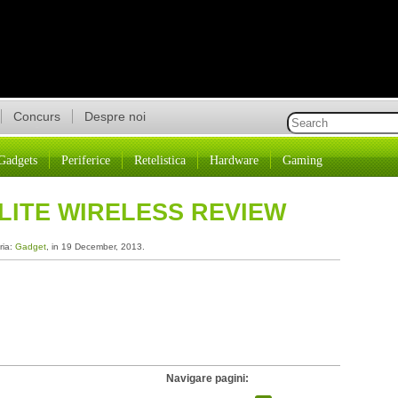
Concurs
Despre noi
Gadgets
Periferice
Retelistica
Hardware
Gaming
LITE WIRELESS REVIEW
ria:
Gadget
, in 19 December, 2013.
Navigare pagini: