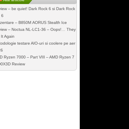
iew – be quiet! Dark Rock 6 si Dark Rock
 6
zentare – B850M AORUS Stealth Ice
iew – Noctua NL-LC1-36 – Oops!… They
 It Again
odologie testare AIO-uri si coolere pe aer
26
 Ryzen 7000 – Part VIII – AMD Ryzen 7
00X3D Review