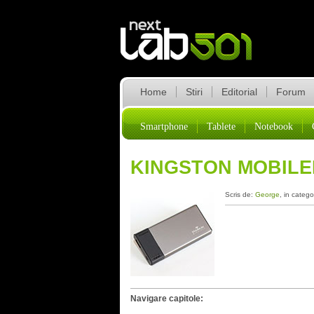
Home
Stiri
Editorial
Forum
Smartphone
Tablete
Notebook
KINGSTON MOBILE
Scris de:
George
, in catego
Navigare capitole: