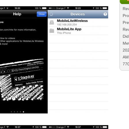
Rev
Pro
Pre
Rev
Did
Met
20
AMD
77