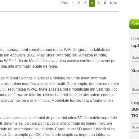
Prev
1
2
3
4
5
6
Next
Cele
iLi
lap
ta de management specifica unui router WiFi. Singura modalitate de
tiile din AppStore (iOS), Play Store (Android) sau Amazon (Kindle).
Scri
ua WiFi oferita de MobileLite si va putea accesa continului prezent pe
ea alte informatii legate de retea.
Xia
asim tabul Settings in aplicatia MobileLite unde avem informatii
ot de aici putem modifica aceste informatii. De exemplu, denumirea retelei
-ului, securitatea WPA2, toate acestea pot fi modificate din Settings. Tot
Scris
unea de firmware folosita, nivelul bateriei si tot de aici putem conecta
alte cuvinte, pe o arie limitata, MobileLite functioneaza foarte bine si
Log
SUP
TK
i pot avea acces la continutul de pe cardul microSD, formatele suportate
f. Bineinteles, pe card pot fi puse si alte formate de fisiere (mkv, avi
Scri
ortate de smartphone sau tableta. Cardul microSD poate fi folosit si ca
up. De exemplu pe iOS a fost foarte simplu sa import un folder cu