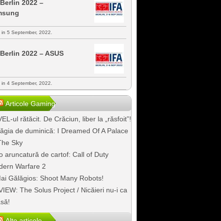
 Berlin 2022 –
msung
s in 5 September, 2022.
 Berlin 2022 – ASUS
s in 4 September, 2022.
Articole Gaming
EL-ul rătăcit. De Crăciun, liber la „răsfoit”!
ăgia de duminică: I Dreamed Of A Palace
The Sky
o aruncatură de cartof: Call of Duty
ern Warfare 2
ai Gălăgios: Shoot Many Robots!
IEW: The Solus Project / Nicăieri nu-i ca
să!
Alte articole