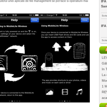
torul unei aplicatii de file management se pot face si operatiuni mai
IFA
Sa
Scri
IFA
Scri
LEV
Găl
In 
La 
Mod
1 M
REV
aca