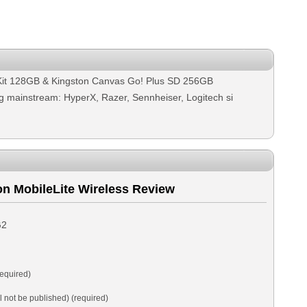
Kit 128GB & Kingston Canvas Go! Plus SD 256GB
g mainstream: HyperX, Razer, Sennheiser, Logitech si
n MobileLite Wireless Review
G2
equired)
ll not be published) (required)