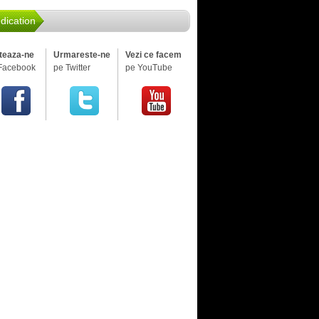
dication
iteaza-ne
Urmareste-ne
Vezi ce facem
Facebook
pe Twitter
pe YouTube