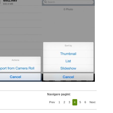
Navigare pagini:
Prev
1
2
3
4
5
6
Next