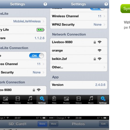
Syn
Viz
pe 