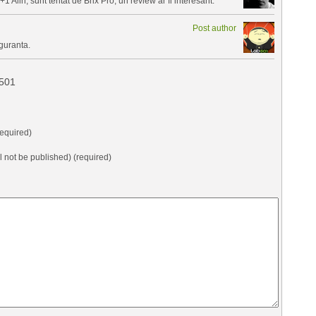
+1 Alin, sunt tentat de Brix Pro, un review ar fi interesant.
Post author
iguranta.
b501
equired)
ll not be published) (required)