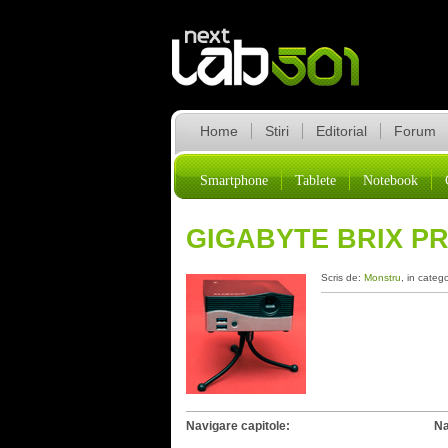
Home
Stiri
Editorial
Forum
Smartphone
Tablete
Notebook
GIGABYTE BRIX P
Scris de:
Monstru
, in categ
Navigare capitole:
Na