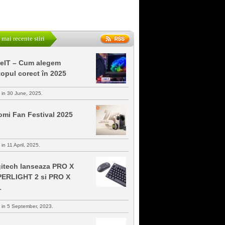
 mai recente stiri
keIT – Cum alegem
topul corect în 2025
s in 30 June, 2025.
omi Fan Festival 2025
 in 11 April, 2025.
itech lanseaza PRO X
ERLIGHT 2 si PRO X
L
s in 5 September, 2023.