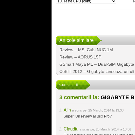
Articole similare
Review – MSI Cubi NUC 1M
Review – AORUS 15P
GSmart Maya M1 – Dual-SIM Gigabyte
CeBIT 2012 – Gigabyte lanseaza un ul
Comentarii
3 comentarii la:
GIGABYTE Bri
Alin
a scris pe:
25 March, 2014 la 13:33
Super! Un review al Brix Pro?
Claudiu
a scris pe:
25 March, 2014 la 13:56