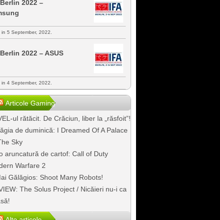
 Berlin 2022 –
msung
s in 5 September, 2022.
 Berlin 2022 – ASUS
s in 4 September, 2022.
Articole Gaming
EL-ul rătăcit. De Crăciun, liber la „răsfoit”!
ăgia de duminică: I Dreamed Of A Palace
The Sky
o aruncatură de cartof: Call of Duty
ern Warfare 2
ai Gălăgios: Shoot Many Robots!
IEW: The Solus Project / Nicăieri nu-i ca
să!
Alte articole