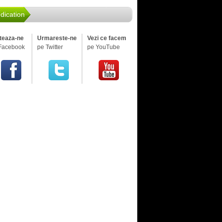
dication
iteaza-ne
Urmareste-ne
Vezi ce facem
Facebook
pe Twitter
pe YouTube