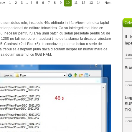
Prev
1
2
3
...
4
5
6
7
8
9
10
11
12
13
14
Next
Cele
 sunt deloc rele, insa cele 46s obtinute in IrfanView ne indica faptul
celor pasionati de editare foto/video. Ca sa intelegeti mai bine ce
ul necesar pentru rularea unui batch cu setari presetate pentru 50 de
iLi
1280 pe latime, rotire in acelasi timp de la stanga la dreapta, ajustare
lap
+15, Contrast +2 si Blur +5). In concluzie, putem efectua o serie de
a va trebui sa asteptam putin daca discutam despre un numar mare de
ual sa dotam sistemul cu 8GB RAM.
Scri
Xia
Scris
Log
SUP
TK
Scri