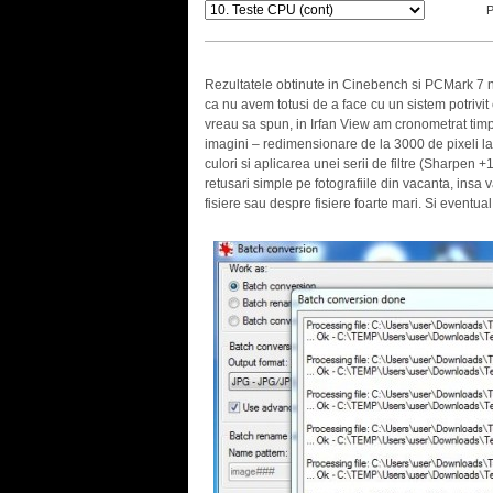
Rezultatele obtinute in Cinebench si PCMark 7 nu
ca nu avem totusi de a face cu un sistem potrivit 
vreau sa spun, in Irfan View am cronometrat timp
imagini – redimensionare de la 3000 de pixeli la 
culori si aplicarea unei serii de filtre (Sharpen 
retusari simple pe fotografiile din vacanta, ins
fisiere sau despre fisiere foarte mari. Si event