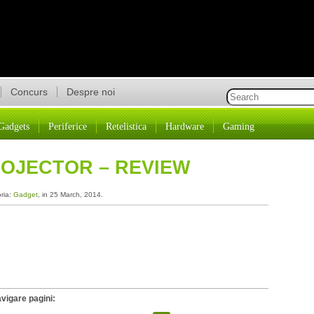
Concurs
Despre noi
Gadgets
Periferice
Retelistica
Hardware
Gaming
ROJECTOR – REVIEW
oria:
Gadget
, in 25 March, 2014.
vigare pagini: