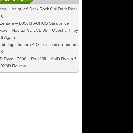
iew – be quiet! Dark Rock 6 si Dark Rock
 6
zentare – B850M AORUS Stealth Ice
iew – Noctua NL-LC1-36 – Oops!… They
 It Again
odologie testare AIO-uri si coolere pe aer
26
 Ryzen 7000 – Part VIII – AMD Ryzen 7
00X3D Review