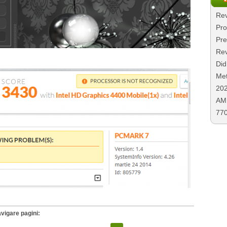
Rev
Pro
Pre
Rev
Did
Met
20
AMD
77
vigare pagini: