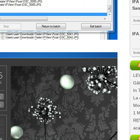
IFA
Sa
Scri
IFA
Scri
LEV
Găl
In 
La 
Mod
1 M
REV
aca