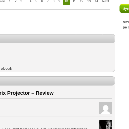
Prev
1
2
3
...
4
5
6
7
8
9
10
11
12
13
14
Next
Syn
Viz
pe 
trabook
x Projector – Review