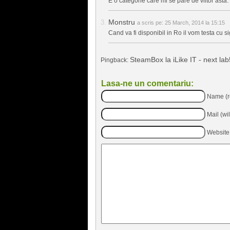
E o categorie care mi se pare de viitor asta. 
Monstru
a scris pe:
25 March, 2014 la 15:15
Cand va fi disponibil in Ro il vom testa cu s
SteamBox la iLike IT - next la
Pingback:
Lasa-ne un comentariu:
Name (r
Mail (wi
Website