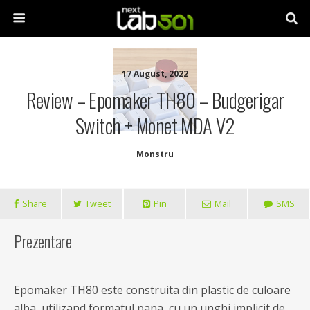
17 August, 2022
Review – Epomaker TH80 – Budgerigar
Switch + Monet MDA V2
Monstru
Share
Tweet
Pin
Mail
SMS
Prezentare
Epomaker TH80 este construita din plastic de culoare
alba, utilizand formatul pana, cu un unghi implicit de