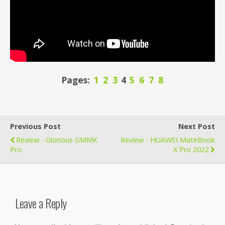
Pages:
1
2
3
4
5
6
7
8
Previous Post
Next Post
Review - Glorious GMMK
Review - HUAWEI MateBook
Pro
X Pro 2022
Leave a Reply