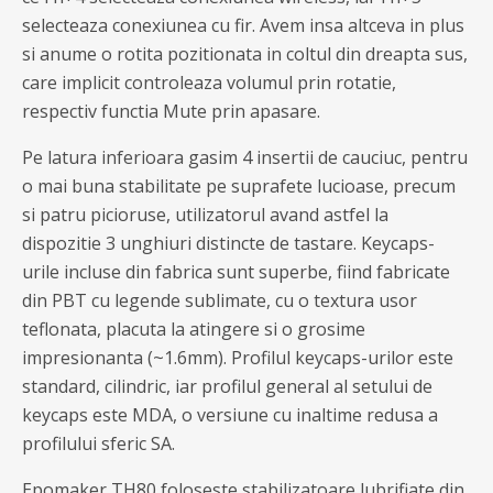
selecteaza conexiunea cu fir. Avem insa altceva in plus
si anume o rotita pozitionata in coltul din dreapta sus,
care implicit controleaza volumul prin rotatie,
respectiv functia Mute prin apasare.
Pe latura inferioara gasim 4 insertii de cauciuc, pentru
o mai buna stabilitate pe suprafete lucioase, precum
si patru picioruse, utilizatorul avand astfel la
dispozitie 3 unghiuri distincte de tastare. Keycaps-
urile incluse din fabrica sunt superbe, fiind fabricate
din PBT cu legende sublimate, cu o textura usor
teflonata, placuta la atingere si o grosime
impresionanta (~1.6mm). Profilul keycaps-urilor este
standard, cilindric, iar profilul general al setului de
keycaps este MDA, o versiune cu inaltime redusa a
profilului sferic SA.
Epomaker TH80 foloseste stabilizatoare lubrifiate din