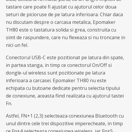
tastare care poate fi ajustat cu ajutorul celor doua
seturi de picioruse de pe latura inferioara. Chiar daca
nu discutam despre o carcasa metalica, Epomaker
TH80 este o tastatura solida si grea, construita cu
simt de raspundere, care nu flexeaza si nu troncane in
nici un fel.
Conectorul USB-C este pozitionat pe latura din spate,
in partea stanga, in timp ce conectorul On/Off si
dongle-ul wireless sunt pozitionate pe latura
inferioara a carcasei. Epomaker TH80 nu este
echipata cu butoane dedicate pentru selectia tipului
de conexiune, aceasta fiind realizata cu ajutorul tastei
Fn.
Astfel, FN+1 (2,3) selecteaza conexiunea Bluetooth cu
unul dintre cele trei dispozitive imperecheate, in timp
ce Fn+4 selecteaza conexiunea wireless, iar Fn+5