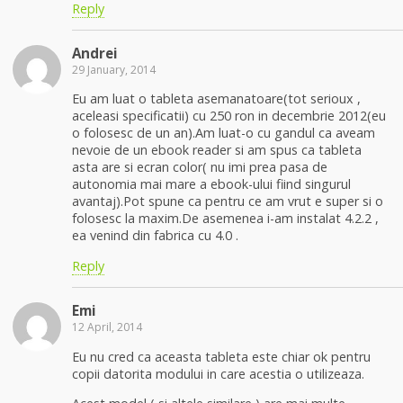
Reply
Andrei
29 January, 2014
Eu am luat o tableta asemanatoare(tot serioux ,
aceleasi specificatii) cu 250 ron in decembrie 2012(eu
o folosesc de un an).Am luat-o cu gandul ca aveam
nevoie de un ebook reader si am spus ca tableta
asta are si ecran color( nu imi prea pasa de
autonomia mai mare a ebook-ului fiind singurul
avantaj).Pot spune ca pentru ce am vrut e super si o
folosesc la maxim.De asemenea i-am instalat 4.2.2 ,
ea venind din fabrica cu 4.0 .
Reply
Emi
12 April, 2014
Eu nu cred ca aceasta tableta este chiar ok pentru
copii datorita modului in care acestia o utilizeaza.