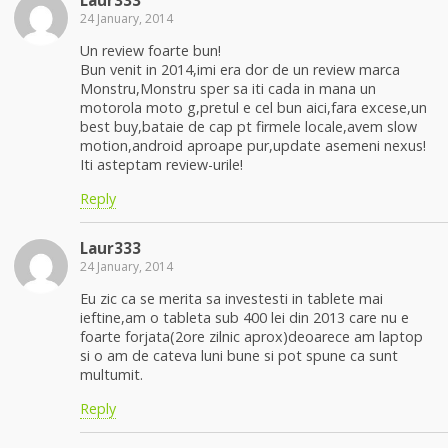
24 January, 2014
Un review foarte bun!
Bun venit in 2014,imi era dor de un review marca
Monstru,Monstru sper sa iti cada in mana un
motorola moto g,pretul e cel bun aici,fara excese,un
best buy,bataie de cap pt firmele locale,avem slow
motion,android aproape pur,update asemeni nexus!
Iti asteptam review-urile!
Reply
Laur333
24 January, 2014
Eu zic ca se merita sa investesti in tablete mai
ieftine,am o tableta sub 400 lei din 2013 care nu e
foarte forjata(2ore zilnic aprox)deoarece am laptop
si o am de cateva luni bune si pot spune ca sunt
multumit.
Reply