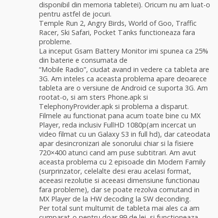
disponibil din memoria tabletei). Oricum nu am luat-o
pentru astfel de jocuri.
Temple Run 2, Angry Birds, World of Goo, Traffic
Racer, Ski Safari, Pocket Tanks functioneaza fara
probleme.
La inceput Gsam Battery Monitor imi spunea ca 25%
din baterie e consumata de
“Mobile Radio”, ciudat avand in vedere ca tableta are
3G. Am inteles ca aceasta problema apare deoarece
tableta are o versiune de Android ce suporta 3G. Am
rootat-o, si am sters Phone.apk si
TelephonyProvider.apk si problema a disparut.
Filmele au functionat pana acum toate bine cu MX
Player, reda inclusiv FullHD 1080p(am incercat un
video filmat cu un Galaxy S3 in full hd), dar cateodata
apar desincronizari ale sonorului chiar si la fisiere
720×400 atunci cand am puse subtitrari. Am avut
aceasta problema cu 2 episoade din Modern Family
(surprinzator, celelalte desi erau acelasi format,
aceeasi rezolutie si aceeasi dimensiune functionau
fara probleme), dar se poate rezolva comutand in
MX Player de la HW decoding la SW deconding.
Per total sunt multumit de tableta mai ales ca am
cumparat-o pentru doar 99 de lei, si functioneaza