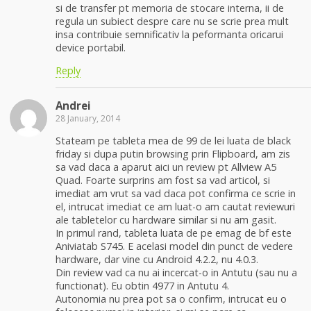
si de transfer pt memoria de stocare interna, ii de
regula un subiect despre care nu se scrie prea mult
insa contribuie semnificativ la peformanta oricarui
device portabil.
Reply
Andrei
28 January, 2014
Stateam pe tableta mea de 99 de lei luata de black
friday si dupa putin browsing prin Flipboard, am zis
sa vad daca a aparut aici un review pt Allview A5
Quad. Foarte surprins am fost sa vad articol, si
imediat am vrut sa vad daca pot confirma ce scrie in
el, intrucat imediat ce am luat-o am cautat reviewuri
ale tabletelor cu hardware similar si nu am gasit.
In primul rand, tableta luata de pe emag de bf este
Aniviatab S745. E acelasi model din punct de vedere
hardware, dar vine cu Android 4.2.2, nu 4.0.3.
Din review vad ca nu ai incercat-o in Antutu (sau nu a
functionat). Eu obtin 4977 in Antutu 4.
Autonomia nu prea pot sa o confirm, intrucat eu o