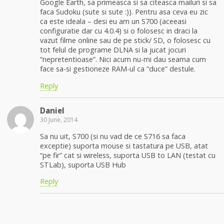
Google Earth, sa primeasca si sa citeasca mailuri si sa
faca Sudoku (sute si sute :)). Pentru asa ceva eu zic
ca este ideala – desi eu am un S700 (aceeasi
configuratie dar cu 4.0.4) si o folosesc in draci la
vazut filme online sau de pe stick/ SD, o folosesc cu
tot felul de programe DLNA si la jucat jocuri
“nepretentioase”. Nici acum nu-mi dau seama cum
face sa-si gestioneze RAM-ul ca “duce” destule.
Reply
Daniel
30 June, 2014
Sa nu uit, S700 (si nu vad de ce S716 sa faca
exceptie) suporta mouse si tastatura pe USB, atat
“pe fir” cat si wireless, suporta USB to LAN (testat cu
STLab), suporta USB Hub
Reply