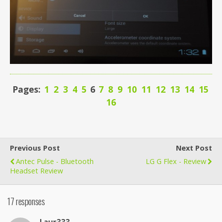
Pages:
1
2
3
4
5
6
7
8
9
10
11
12
13
14
15
16
Previous Post
Next Post
Antec Pulse - Bluetooth
LG G Flex - Review
Headset Review
17 responses
Laur333