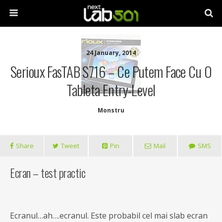
24 January, 2014
Serioux FasTAB S716 – Ce Putem Face Cu O
Tableta Entry-Level
Monstru
Share
Tweet
Pin
Mail
SMS
Ecran – test practic
Ecranul…ah….ecranul. Este probabil cel mai slab ecran