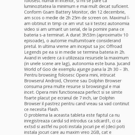
folosesc numai in interior, si mi se pare ca
luminozitatea la minimum e mai mult decat suficient.
Conform Gsam Battery Monitor, din 12 decembrie,
am scos o medie de 2h 25m de screen on. Maximul l-
am obtinut in timp ce am vrut sa ii testez autonomia
video si am urmarit un serial, de la pornire pana ce
bateria s-a terminat. A durat 3h53m (aproximativ 10
episoade), o automie multumitoare considerand
pretul. In ultima vreme am inceput sa joc Offroad
Legends pe ea si in medie se termina bateria in 2h.
Avand in vedere ca ii utilizeaza resursele la maximum
(in unele scene are lag), autonomia este buna. Jucand
World of Goo de exemplu ajunge pana la 2h 30 – 3h.
Pentru browsing folosesc Opera mini, intrucat
Browserul Android, Chrome sau Dolphin Browser
consuma prea multe resurse si browsingul e mai
incet. Opera mini functioneaza perfect si se simte
foarte placut pe ecranul de 7 inch, iar Dolphin
Browser il pastrez pentru cand vreau sa vad continut
ce necesita Flash.
O problema la aceasta tableta este faptul ca nu
inregistreaza cardul sd introdus ca sdcard1, ci ca
extsd si astfel nu poti instala jocuri pe el (deci poti
instala jocuri care au maxim vreo 2GB, cat e