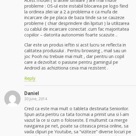
Acest model ( si altele similare ) are mai multe
probleme : OS-ul este instabil blocarea pe logo fiind
la ordinea zilei iar a 2 a problema e ca mufa de
incarcare de pe placa de baza tinde sa se cauzeze
probleme ( chiar desprindere din lipituri ) la utilizarea
cu cablul de incarcare conectat .cum fac majoritatea
copiilor – datorita autonomiei foarte scazute ..
Clar este un produs ieftin si acst lucru se reflecta in
calitatea produsului . Pentru browsing , mail sau un
joc Pooh nu trebuie mai mult , dar pentru un copil
care a dezvoltat o pasiune pentru gamingul pe
Android as achizitiona ceva mai rezistent .
Reply
Daniel
30 June, 2014
Cred ca este mai mult o tableta destinata Seniorilor.
Spun asta pentru ca tata tocmai a primit una si l-am
vazut la ce si cum o foloseste. E multumit ca merge
navigarea pe net, poate sa citeasca presa online, sa
vada clipuri pe Youtube, sa “viziteze” diverse locuri pe