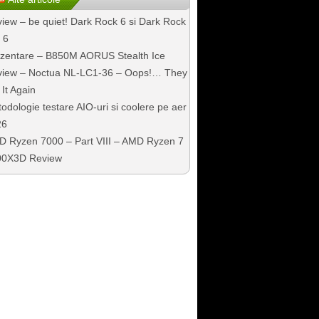
iew – be quiet! Dark Rock 6 si Dark Rock
 6
zentare – B850M AORUS Stealth Ice
iew – Noctua NL-LC1-36 – Oops!… They
 It Again
odologie testare AIO-uri si coolere pe aer
26
 Ryzen 7000 – Part VIII – AMD Ryzen 7
00X3D Review