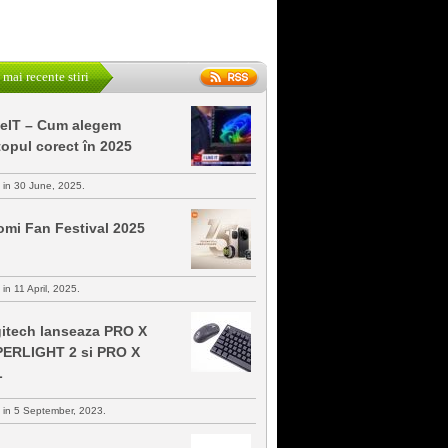
 mai recente stiri
keIT – Cum alegem
topul corect în 2025
s in 30 June, 2025.
omi Fan Festival 2025
 in 11 April, 2025.
itech lanseaza PRO X
ERLIGHT 2 si PRO X
L
s in 5 September, 2023.