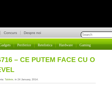
Concurs
Despre noi
Gadgets
Periferice
Retelistica
Hardware
Gaming
716 – CE PUTEM FACE CU O
EVEL
oria:
Tablete
, in 24 January, 2014.