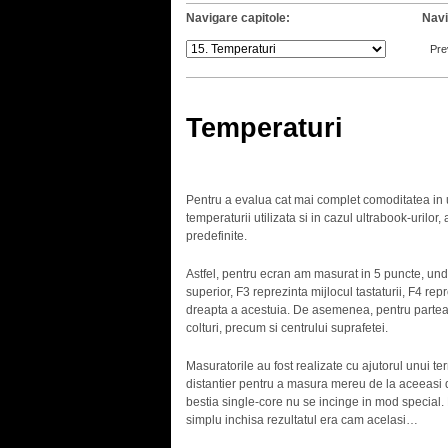
Navigare capitole:
Navi
Pre
Temperaturi
Pentru a evalua cat mai complet comoditatea in u
temperaturii utilizata si in cazul ultrabook-urilo
predefinite.
Astfel, pentru ecran am masurat in 5 puncte, unde
superior, F3 reprezinta mijlocul tastaturii, F4 re
dreapta a acestuia. De asemenea, pentru partea d
colturi, precum si centrului suprafetei.
Masuratorile au fost realizate cu ajutorul unui t
distantier pentru a masura mereu de la aceeasi d
bestia single-core nu se incinge in mod special.
simplu inchisa rezultatul era cam acelasi…