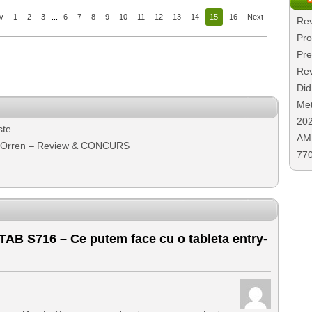
v
1
2
3
...
6
7
8
9
10
11
12
13
14
15
16
Next
Rev
Pro
Pre
Rev
Did
Met
20
este…
AMD
 & Orren – Review & CONCURS
77
AB S716 – Ce putem face cu o tableta entry-