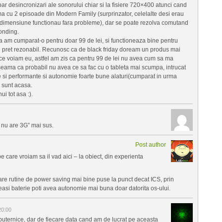
par desincronizari ale sonorului chiar si la fisiere 720×400 atunci cand
a cu 2 episoade din Modern Family (surprinzator, celelalte desi erau
i dimensiune functionau fara probleme), dar se poate rezolva comutand
onding.
ca am cumparat-o pentru doar 99 de lei, si functioneaza bine pentru
un pret rezonabil. Recunosc ca de black friday doream un produs mai
 ce voiam eu, astfel am zis ca pentru 99 de lei nu avea cum sa ma
seama ca probabil nu avea ce sa fac cu o tableta mai scumpa, intrucat
 si performante si autonomie foarte bune alaturi(cumparat in urma
d sunt acasa.
i tot asa :).
 nu are 3G” mai sus.
Post author
 care vroiam sa il vad aici – la obiect, din experienta
are rutine de power saving mai bine puse la punct decat ICS, prin
asi baterie poti avea autonomie mai buna doar datorita os-ului.
20:00
puternice, dar de fiecare data cand am de lucrat pe aceasta