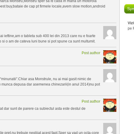
 marca Monstru,Monstru sper sa iti cada in mana un motorola
 best buy,bataie de cap pt firmele locale,avem slow motion,android
Syn
Viz
pe 
mai ieftine,am o tableta sub 400 lei din 2013 care nu e foarte
p si o am de cateva luni bune si pot spune ca sunt multumit.
Post author
“minunatii”.Chiar asa Monstrule, nu ai mai gasit nimic de
tru munca depusa dar asemenea chinezarii(in anul 2014)nu pot
Post author
at dar sunt de parere ca subiectul asta este destul de
de pret,nu trebuie neglijat acest fapt.Sper sa vad un octa-core