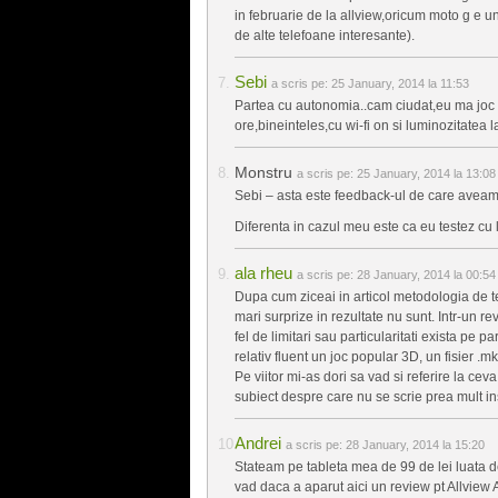
in februarie de la allview,oricum moto g e un 
de alte telefoane interesante).
Sebi
a scris pe:
25 January, 2014 la 11:53
Partea cu autonomia..cam ciudat,eu ma joc t
ore,bineinteles,cu wi-fi on si luminozitatea l
Monstru
a scris pe:
25 January, 2014 la 13:08
Sebi – asta este feedback-ul de care aveam 
Diferenta in cazul meu este ca eu testez cu
ala rheu
a scris pe:
28 January, 2014 la 00:54
Dupa cum ziceai in articol metodologia de tes
mari surprize in rezultate nu sunt. Intr-un re
fel de limitari sau particularitati exista pe
relativ fluent un joc popular 3D, un fisier .mk
Pe viitor mi-as dori sa vad si referire la cev
subiect despre care nu se scrie prea mult in
Andrei
a scris pe:
28 January, 2014 la 15:20
Stateam pe tableta mea de 99 de lei luata de
vad daca a aparut aici un review pt Allview 