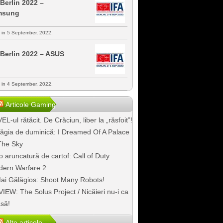
 Berlin 2022 –
msung
s in 5 September, 2022.
 Berlin 2022 – ASUS
s in 4 September, 2022.
Articole Gaming
EL-ul rătăcit. De Crăciun, liber la „răsfoit”!
ăgia de duminică: I Dreamed Of A Palace
The Sky
o aruncatură de cartof: Call of Duty
ern Warfare 2
ai Gălăgios: Shoot Many Robots!
IEW: The Solus Project / Nicăieri nu-i ca
să!
Alte articole