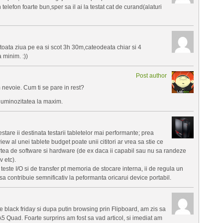
telefon foarte bun,sper sa il ai la testat cat de curand(alaturi
oata ziua pe ea si scot 3h 30m,cateodeata chiar si 4
a minim. :))
Post author
nevoie. Cum ti se pare in rest?
 luminozitatea la maxim.
tare ii destinata testarii tabletelor mai performante; prea
view al unei tablete budget poate unii cititori ar vrea sa stie ce
 partea de software si hardware (de ex daca ii capabil sau nu sa randeze
v etc).
a teste I/O si de transfer pt memoria de stocare interna, ii de regula un
sa contribuie semnificativ la peformanta oricarui device portabil.
 black friday si dupa putin browsing prin Flipboard, am zis sa
A5 Quad. Foarte surprins am fost sa vad articol, si imediat am