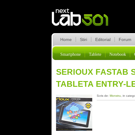
Home
Stiri
Editorial
Forum
Smartphone
Tablete
Notebook
SERIOUX FASTAB S
TABLETA ENTRY-L
Scris de:
Monstru
, in categ