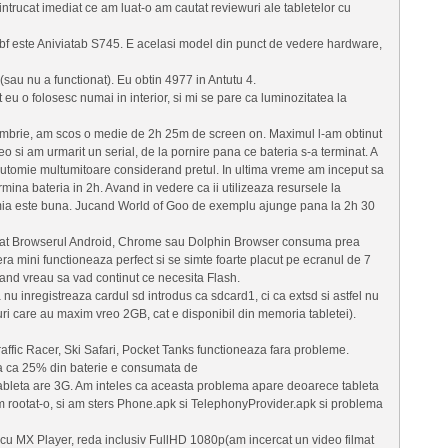
 intrucat imediat ce am luat-o am cautat reviewuri ale tabletelor cu
 bf este Aniviatab S745. E acelasi model din punct de vedere hardware,
(sau nu a functionat). Eu obtin 4977 in Antutu 4.
eu o folosesc numai in interior, si mi se pare ca luminozitatea la
mbrie, am scos o medie de 2h 25m de screen on. Maximul l-am obtinut
eo si am urmarit un serial, de la pornire pana ce bateria s-a terminat. A
utomie multumitoare considerand pretul. In ultima vreme am inceput sa
mina bateria in 2h. Avand in vedere ca ii utilizeaza resursele la
ia este buna. Jucand World of Goo de exemplu ajunge pana la 2h 30
ucat Browserul Android, Chrome sau Dolphin Browser consuma prea
ra mini functioneaza perfect si se simte foarte placut pe ecranul de 7
cand vreau sa vad continut ce necesita Flash.
nu inregistreaza cardul sd introdus ca sdcard1, ci ca extsd si astfel nu
jocuri care au maxim vreo 2GB, cat e disponibil din memoria tabletei).
affic Racer, Ski Safari, Pocket Tanks functioneaza fara probleme.
a ca 25% din baterie e consumata de
tableta are 3G. Am inteles ca aceasta problema apare deoarece tableta
m rootat-o, si am sters Phone.apk si TelephonyProvider.apk si problema
cu MX Player, reda inclusiv FullHD 1080p(am incercat un video filmat