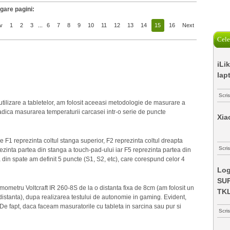
gare pagini:
v
1
2
3
...
6
7
8
9
10
11
12
13
14
15
16
Next
Cele
iLi
lap
Scri
tilizare a tabletelor, am folosit aceeasi metodologie de masurare a
r, adica masurarea temperaturii carcasei intr-o serie de puncte
Xia
 F1 reprezinta coltul stanga superior, F2 reprezinta coltul dreapta
Scris
prezinta partea din stanga a touch-pad-ului iar F5 reprezinta partea din
in spate am definit 5 puncte (S1, S2, etc), care corespund celor 4
Log
SUP
ermometru Voltcraft IR 260-8S de la o distanta fixa de 8cm (am folosit un
TK
istanta), dupa realizarea testului de autonomie in gaming. Evident,
 De fapt, daca faceam masuratorile cu tableta in sarcina sau pur si
Scri