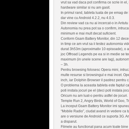
vrut sa vad daca pot confirma ce scrie in el,
hardware similar si nu am gasit.
In primul rand, tableta luata de pe emag de
dar vine cu Android 4.2.2, nu 4.0.3.
Din review vad ca nu ai incercat-o in Antutu 
Autonomia nu prea pot sa o confirm, intrucat 
minimum e mai mult decat suficient.
Conform Gsam Battery Monitor, din 12 dece
in timp ce am vrut sa ii testez autonomia vid
durat 3h53m (aproximativ 10 episoade), o a
joc Offroad Legends pe ea si in medie se ter
maximum (in unele scene are lag), autonom
– 3h.
Pentru browsing folosesc Opera mini, intr
multe resurse si browsingul e mai incet. Ope
inch, iar Dolphin Browser il pastrez pentru 
O problema la aceasta tableta este faptul ca 
poti instala jocuri pe el (deci poti instala 
Oricum nu am luat-o pentru astfel de jocuri.
Temple Run 2, Angry Birds, World of Goo, Tr
La inceput Gsam Battery Monitor imi spune
“Mobile Radio”, ciudat avand in vedere ca 
are o versiune de Android ce suporta 3G. A
a disparut.
Filmele au functionat pana acum toate bine 