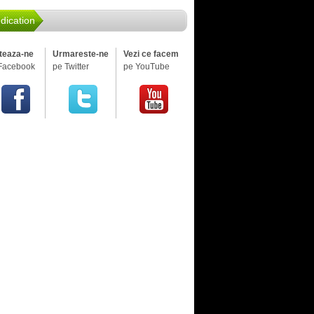
dication
iteaza-ne
Urmareste-ne
Vezi ce facem
Facebook
pe Twitter
pe YouTube