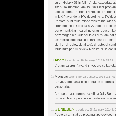
cu un Galaxy S3 in full hd), dar cateodata a
am puse subtitrari. Am avut aceasta problem
acelasi format, aceeasi rezolutie si aceeas
in MX Player de la HW decoding la SW dec
Per total sunt multumit de tableta mai ales 
cerintele mele. Cred ca si 279 de lei este 
performant, dar nicaieri nu erau reduceri la
dezamageasca. Ulterior folosirii mi-am dat 
am mereu telefonul cu ecran destul de mare
citirii unui review de al tau), si laptopul can
Multumim pentru review Monstru si sa continu
Andrei
a scris pe:
28 January, 2014 la 15:23
Vroiam sa spun “avand in vedere ca tableta
Monstru
a scris pe:
28 January, 2014 la 17:01
Bravo Andrei, asta este genul de feedback pe
personala.
Apropo de autonomie, sa stii ca Jelly Bean 
urmare chiar si pe acelasi hardware cu acee
GENiEBEN
a scris pe:
28 January, 2014 la 
Poate ca am stat eu prea mult pe deviceuri 