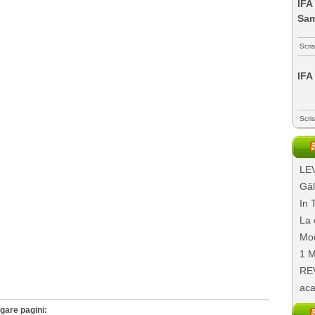
IFA
Sa
Scri
IFA
Scri
LEV
Găl
In 
La 
Mod
1 M
REV
aca
gare pagini: