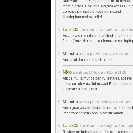
Bun venit in 2014,imi era dor de un review
moto g,pretul e cel bun aici,fara excese,un
aproape pur,update asemeni nexus!
Iti asteptam review-urile!
Laur333
a scris pe:
24 January, 2014 la 17:48
Eu zic ca se merita sa investesti in tablete 
forjata(2ore zilnic aprox)deoarece am lapto
Monstru
a scris pe:
24 January, 2014 la 18:24
Am cerut deja si moto G la teste…
Niko
a scris pe:
24 January, 2014 la 19:09
Atit de multa munca pentru testarea acestei 
testat cu adevarat interesant.Respect pen
fi folosite nici de copii.
Monstru
a scris pe:
24 January, 2014 la 20:23
Am o gramada de lucruri interesante de test
important pentru consumatorul roman.
Laur333
a scris pe:
24 January, 2014 la 22:00
Review-uri trebuie pentru fiecare categorie 