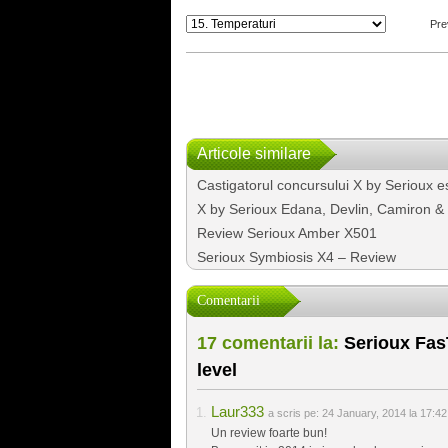
Pre
Articole similare
Castigatorul concursului X by Serioux 
X by Serioux Edana, Devlin, Camiron
Review Serioux Amber X501
Serioux Symbiosis X4 – Review
Comentarii
17 comentarii la:
Serioux FasT
level
Laur333
a scris pe:
24 January, 2014 la 17:42
Un review foarte bun!