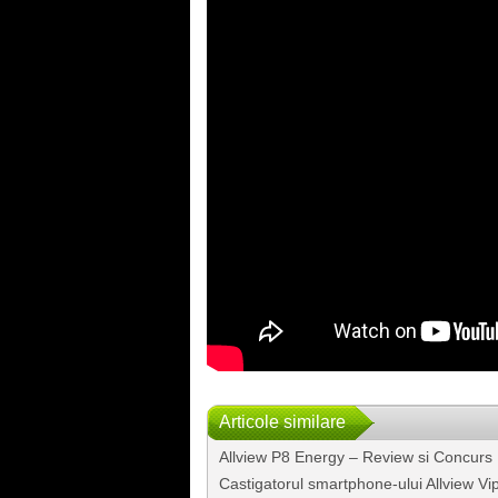
Articole similare
Allview P8 Energy – Review si Concurs
Castigatorul smartphone-ului Allview V