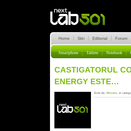
Home
Stiri
Editorial
Forum
Smartphone
Tablete
Notebook
CASTIGATORUL CO
ENERGY ESTE…
Scris de:
Monstru
, in categ