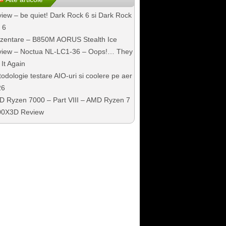
iew – be quiet! Dark Rock 6 si Dark Rock
 6
zentare – B850M AORUS Stealth Ice
iew – Noctua NL-LC1-36 – Oops!… They
 It Again
odologie testare AIO-uri si coolere pe aer
26
 Ryzen 7000 – Part VIII – AMD Ryzen 7
00X3D Review