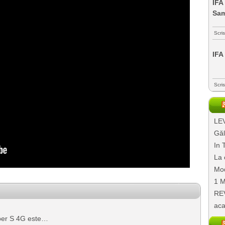
IFA
Sa
Scri
IFA
Scri
LEV
Găl
In 
La 
Mod
1 M
REV
aca
iper S 4G este…