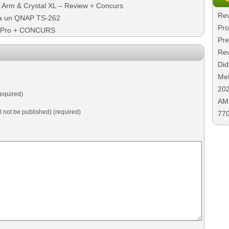
Arm & Crystal XL – Review + Concurs
Rev
a un QNAP TS-262
Pro
r Pro + CONCURS
Pre
Rev
Did
Met
20
equired)
AMD
ll not be published) (required)
77