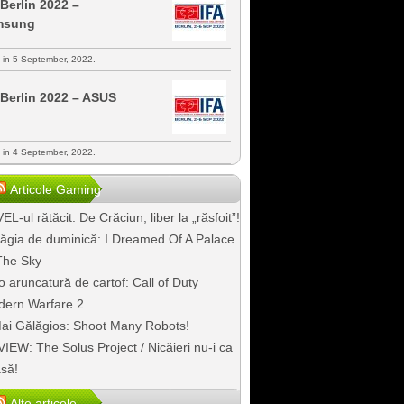
 Berlin 2022 –
msung
s in 5 September, 2022.
 Berlin 2022 – ASUS
s in 4 September, 2022.
Articole Gaming
EL-ul rătăcit. De Crăciun, liber la „răsfoit”!
ăgia de duminică: I Dreamed Of A Palace
The Sky
o aruncatură de cartof: Call of Duty
ern Warfare 2
ai Gălăgios: Shoot Many Robots!
IEW: The Solus Project / Nicăieri nu-i ca
să!
Alte articole