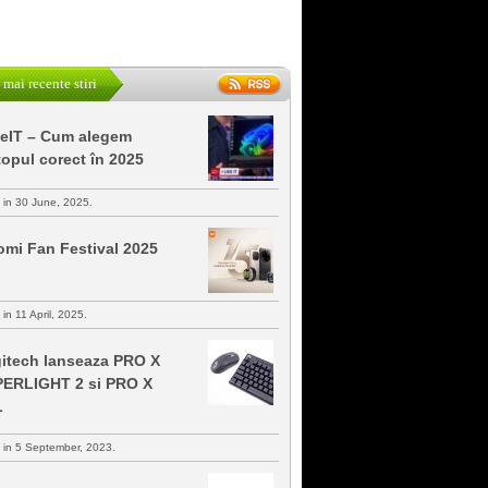
 mai recente stiri
keIT – Cum alegem
topul corect în 2025
s in 30 June, 2025.
omi Fan Festival 2025
 in 11 April, 2025.
itech lanseaza PRO X
ERLIGHT 2 si PRO X
L
s in 5 September, 2023.