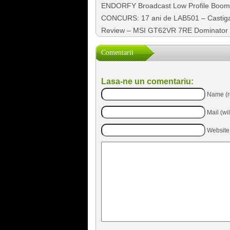
ENDORFY Broadcast Low Profile Boom 
CONCURS: 17 ani de LAB501 – Castig
Review – MSI GT62VR 7RE Dominato
Comentarii
Lasa-ne un comentariu:
Name (r
Mail (wi
Website