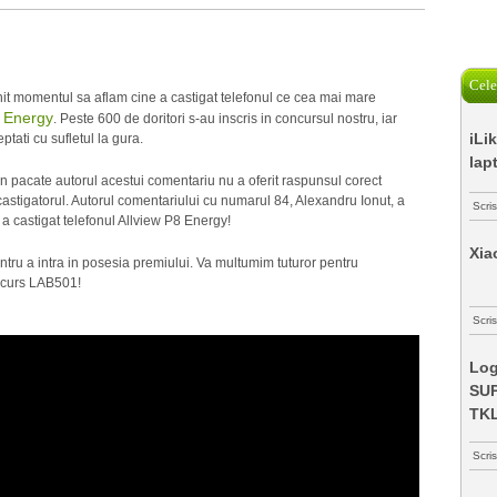
Cele
enit momentul sa aflam cine a castigat telefonul ce cea mai mare
8 Energy
. Peste 600 de doritori s-au inscris in concursul nostru, iar
iLi
ptati cu sufletul la gura.
lap
n pacate autorul acestui comentariu nu a oferit raspunsul corect
castigatorul. Autorul comentariului cu numarul 84, Alexandru Ionut, a
Scri
 a castigat telefonul Allview P8 Energy!
Xia
ntru a intra in posesia premiului. Va multumim tuturor pentru
oncurs LAB501!
Scris
Log
SUP
TK
Scri