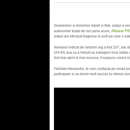
Doamnelor si domnilor, baieti si fete, astazi a v
Allview P
autonomie testat de noi pana acum,
astazi am efectuat tragerea la sorti pe care o aste
Numarul indicat de random.org a fost 107, dar di
(24:45) asa ca a trebuit sa extragem inca odata 
fost mai atent si mai norocos. A raspuns corect si
Felicitari Alexandru, te vom contacta pe email pe
participare si va dorim mult succes la viitorul c