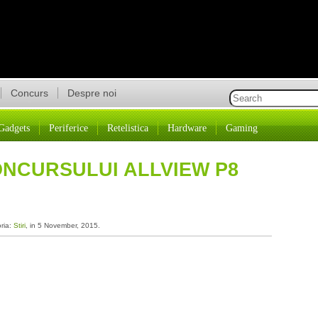
Concurs
Despre noi
Gadgets
Periferice
Retelistica
Hardware
Gaming
NCURSULUI ALLVIEW P8
oria:
Stiri
, in 5 November, 2015.